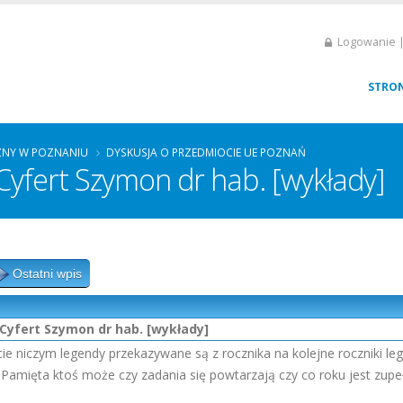
Logowanie |
STRO
ZNY W POZNANIU
DYSKUSJA O PRZEDMIOCIE UE POZNAŃ
Cyfert Szymon dr hab. [wykłady]
Ostatni wpis
Cyfert Szymon dr hab. [wykłady]
ie niczym legendy przekazywane są z rocznika na kolejne roczniki le
 Pamięta ktoś może czy zadania się powtarzają czy co roku jest zupe