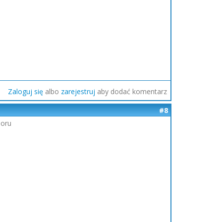
Zaloguj się
albo
zarejestruj
aby dodać komentarz
#8
boru