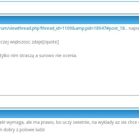
forum/viewthread.php?thread_id=1109&amp;pid=18947#post_18...
napisa
reczej większosc zdaje[/quote]
k tylko nim straszą a surowo nie ocenia.
iek! wymaga, ale ma prawo, bo uczy swietnie, na wyklady az sie chce c
en dobry z polowe ludzi