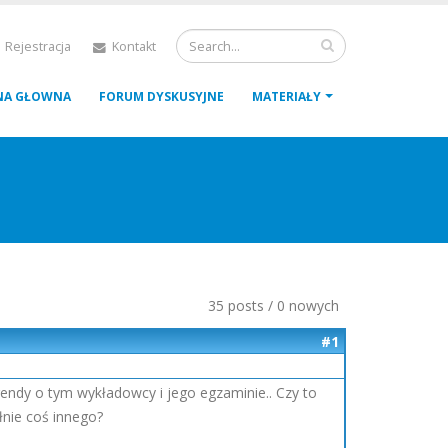
 Rejestracja
Kontakt
NA GŁOWNA
FORUM DYSKUSYJNE
MATERIAŁY
35 posts / 0 nowych
#1
gendy o tym wykładowcy i jego egzaminie.. Czy to
łnie coś innego?