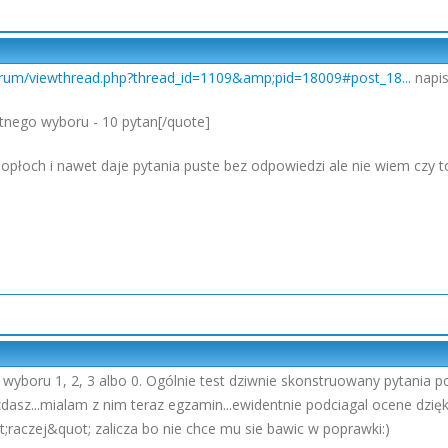
forum/viewthread.php?thread_id=1109&amp;pid=18009#post_18...
napisa
rotnego wyboru - 10 pytan[/quote]
popłoch i nawet daje pytania puste bez odpowiedzi ale nie wiem czy t
wyboru 1, 2, 3 albo 0. Ogólnie test dziwnie skonstruowany pytania po
dasz...mialam z nim teraz egzamin...ewidentnie podciagal ocene dzięk
;raczej&quot; zalicza bo nie chce mu sie bawic w poprawki:)