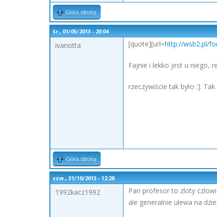
Góra strony
śr., 01/05/2013 - 20:04
[quote][url=
http://wsb2.pl/
ivanotta
Fajnie i lekko jest u niego, 
rzeczywiście tak było :]. Ta
Góra strony
czw., 31/10/2013 - 12:28
Pan profesor to zloty czlow
1992kacz1992
ale generalnie ulewa na dzi