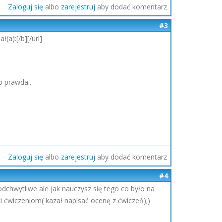
Zaloguj się
albo
zarejestruj
aby dodać komentarz
#3
ł(a):[/b][/url]
o prawda..
Zaloguj się
albo
zarejestruj
aby dodać komentarz
#4
dchwytliwe ale jak nauczysz się tego co było na
i ćwiczeniom( kazał napisać ocenę z ćwiczeń);)