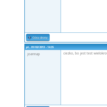
Góra strony
pt., 01/02/2013 - 14:35
ciezko, bo jest test wielok
joannap