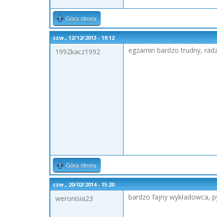
Góra strony
czw., 12/12/2013 - 19:12
egzamin bardzo trudny, radze
1992kacz1992
Góra strony
czw., 20/02/2014 - 15:20
bardzo fajny wykładowca, p
weronisia23