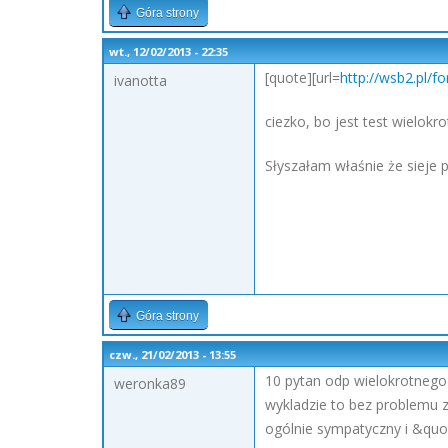
Góra strony
wt., 12/02/2013 - 22:35
[quote][url=
http://wsb2.pl/
ivanotta
ciezko, bo jest test wielok
Słyszałam właśnie że sieje 
Góra strony
czw., 21/02/2013 - 13:55
10 pytan odp wielokrotnego 
weronka89
wykladzie to bez problemu z
ogólnie sympatyczny i &quot