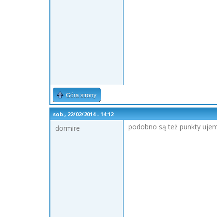
Góra strony
sob., 22/02/2014 - 14:12
podobno są też punkty uje
dormire