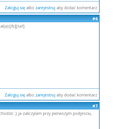
Zaloguj się
albo
zarejestruj
aby dodać komentarz
#6
ł(a):[/b][/url]
Zaloguj się
albo
zarejestruj
aby dodać komentarz
#7
hodzic ;) ja zaliczylam przy pierwszym podjesciu,