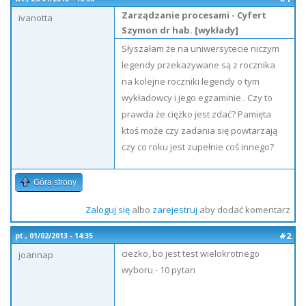
Zarządzanie procesami - Cyfert
ivanotta
Szymon dr hab. [wykłady]
Słyszałam że na uniwersytecie niczym
legendy przekazywane są z rocznika
na kolejne roczniki legendy o tym
wykładowcy i jego egzaminie.. Czy to
prawda że ciężko jest zdać? Pamięta
ktoś może czy zadania się powtarzają
czy co roku jest zupełnie coś innego?
Góra strony
Zaloguj się
albo
zarejestruj
aby dodać komentarz
#2
pt., 01/02/2013 - 14:35
ciezko, bo jest test wielokrotnego
joannap
wyboru - 10 pytan