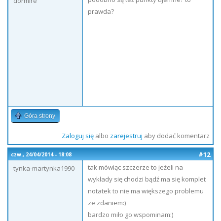
dormire
prawda?
Góra strony
Zaloguj się
albo
zarejestruj
aby dodać komentarz
#12
czw., 24/04/2014 - 18:08
tak mówiąc szczerze to jeżeli na
tynka-martynka1990
wykłady się chodzi bądź ma się komplet
notatek to nie ma większego problemu
ze zdaniem:)
bardzo miło go wspominam:)