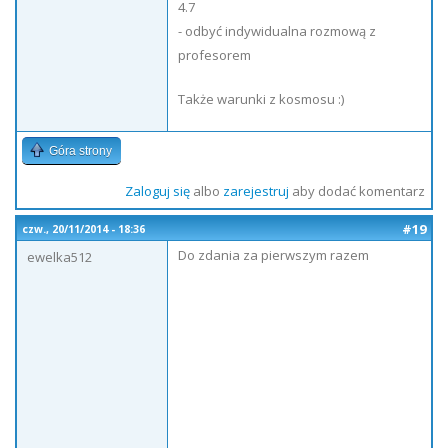
4.7
- odbyć indywidualna rozmową z
profesorem
Także warunki z kosmosu :)
Góra strony
Zaloguj się
albo
zarejestruj
aby dodać komentarz
#19
czw., 20/11/2014 - 18:36
Do zdania za pierwszym razem
ewelka512