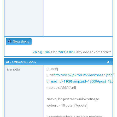
Góra strony
Zaloguj się
albo
zarejestruj
aby dodać komentarz
#3
wt., 12/02/2013 - 22:35
[quote]
ivanotta
[url=
http://wsb2.pl/forum/viewthread.php?
thread_id=1109&amp;pid=18009#post_18...
napisał(a):[/b][/url]
ciezko, bo jest test wielokrotnego
wyboru - 10 pytan[/quote]
Słyszałam właśnie że sieje popłoch i