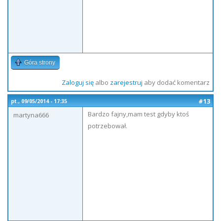
Góra strony
Zaloguj się
albo
zarejestruj
aby dodać komentarz
#13
pt., 09/05/2014 - 17:35
Bardzo fajny,mam test gdyby ktoś
martyna666
potrzebował.