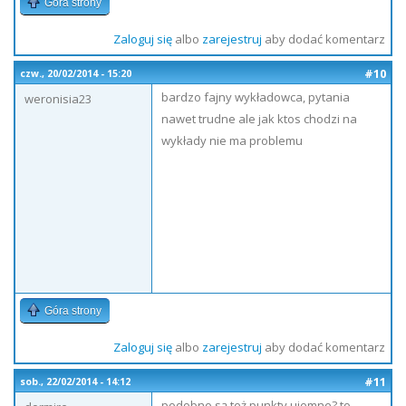
Góra strony
Zaloguj się
albo
zarejestruj
aby dodać komentarz
#10
czw., 20/02/2014 - 15:20
bardzo fajny wykładowca, pytania
weronisia23
nawet trudne ale jak ktos chodzi na
wykłady nie ma problemu
Góra strony
Zaloguj się
albo
zarejestruj
aby dodać komentarz
#11
sob., 22/02/2014 - 14:12
podobno są też punkty ujemne? to