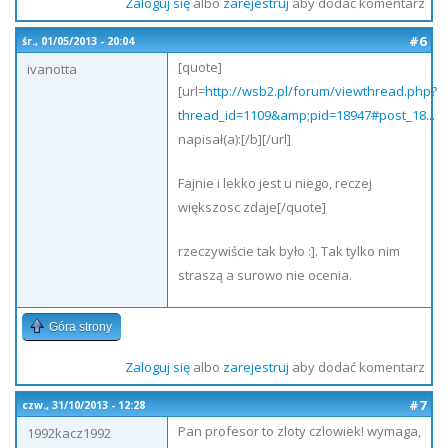
Zaloguj się
albo
zarejestruj
aby dodać komentarz
#6
śr., 01/05/2013 - 20:04
[quote]
ivanotta
[url=
http://wsb2.pl/forum/viewthread.php?
thread_id=1109&amp;pid=18947#post_18...
napisał(a):[/b][/url]
Fajnie i lekko jest u niego, reczej
większosc zdaje[/quote]
rzeczywiście tak było :]. Tak tylko nim
straszą a surowo nie ocenia.
Góra strony
Zaloguj się
albo
zarejestruj
aby dodać komentarz
#7
czw., 31/10/2013 - 12:28
Pan profesor to zloty czlowiek! wymaga,
1992kacz1992