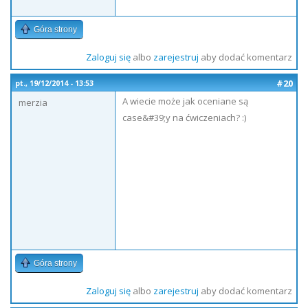
Góra strony
Zaloguj się
albo
zarejestruj
aby dodać komentarz
#20
pt., 19/12/2014 - 13:53
A wiecie może jak oceniane są
merzia
case&#39;y na ćwiczeniach? :)
Góra strony
Zaloguj się
albo
zarejestruj
aby dodać komentarz