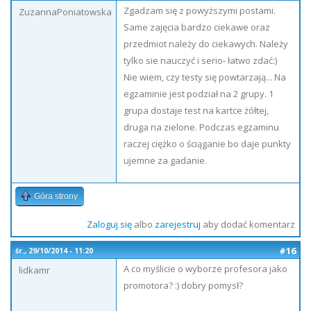
Zgadzam się z powyższymi postami.
ZuzannaPoniatowska
Same zajęcia bardzo ciekawe oraz
przedmiot należy do ciekawych. Należy
tylko sie nauczyć i serio- łatwo zdać:)
Nie wiem, czy testy się powtarzają... Na
egzaminie jest podział na 2 grupy. 1
grupa dostaje test na kartce żółtej,
druga na zielone. Podczas egzaminu
raczej ciężko o ściąganie bo daje punkty
ujemne za gadanie.
Góra strony
Zaloguj się
albo
zarejestruj
aby dodać komentarz
#16
śr., 29/10/2014 - 11:20
A co myślicie o wyborze profesora jako
lidkamr
promotora? :) dobry pomysł?