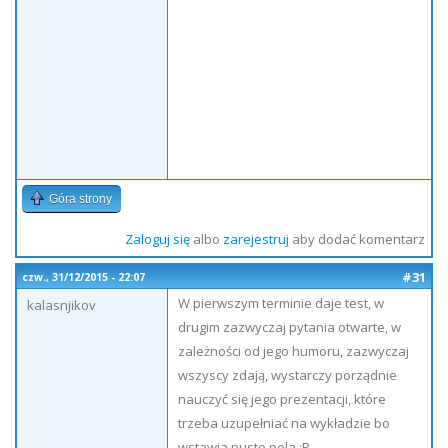
Góra strony
Zaloguj się
albo
zarejestruj
aby dodać komentarz
#31
czw., 31/12/2015 - 22:07
W pierwszym terminie daje test, w
kalasnjikov
drugim zazwyczaj pytania otwarte, w
zależności od jego humoru, zazwyczaj
wszyscy zdają, wystarczy porządnie
nauczyć się jego prezentacji, które
trzeba uzupełniać na wykładzie bo
wstawia puste pola :P