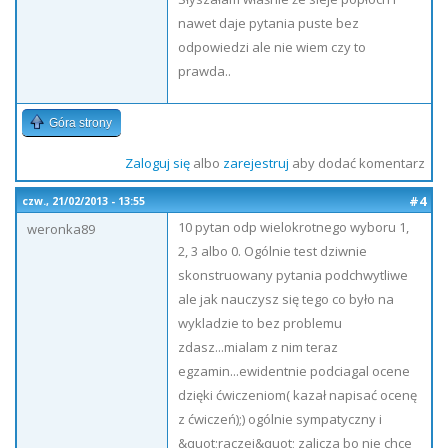
nawet daje pytania puste bez
odpowiedzi ale nie wiem czy to
prawda..
Góra strony
Zaloguj się
albo
zarejestruj
aby dodać komentarz
#4
czw., 21/02/2013 - 13:55
10 pytan odp wielokrotnego wyboru 1,
weronka89
2, 3 albo 0. Ogólnie test dziwnie
skonstruowany pytania podchwytliwe
ale jak nauczysz się tego co było na
wykladzie to bez problemu
zdasz...mialam z nim teraz
egzamin...ewidentnie podciagal ocene
dzięki ćwiczeniom( kazał napisać ocenę
z ćwiczeń);) ogólnie sympatyczny i
&quot;raczej&quot; zalicza bo nie chce