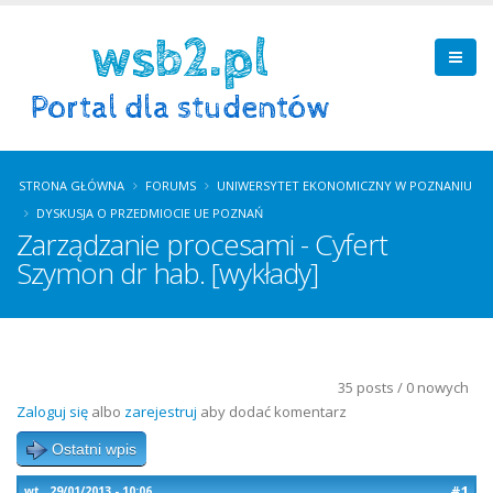
STRONA GŁÓWNA
FORUMS
UNIWERSYTET EKONOMICZNY W POZNANIU
DYSKUSJA O PRZEDMIOCIE UE POZNAŃ
Zarządzanie procesami - Cyfert
Szymon dr hab. [wykłady]
35 posts / 0 nowych
Zaloguj się
albo
zarejestruj
aby dodać komentarz
Ostatni wpis
#1
wt., 29/01/2013 - 10:06