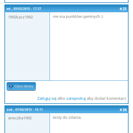
#25
wt., 03/02/2015 - 17:27
nie ma punktów ujemnych :)
1992kacz1992
Góra strony
Zaloguj się
albo
zarejestruj
aby dodać komentarz
#26
sob., 07/02/2015 - 15:11
testy do zdania.
aneczka1992