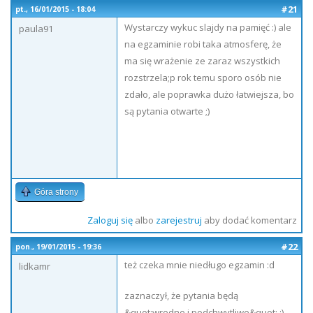
#21
pt., 16/01/2015 - 18:04
Wystarczy wykuc slajdy na pamięć :) ale
paula91
na egzaminie robi taka atmosferę, że
ma się wrażenie ze zaraz wszystkich
rozstrzela;p rok temu sporo osób nie
zdało, ale poprawka dużo łatwiejsza, bo
są pytania otwarte ;)
Góra strony
Zaloguj się
albo
zarejestruj
aby dodać komentarz
#22
pon., 19/01/2015 - 19:36
też czeka mnie niedługo egzamin :d
lidkamr
zaznaczył, że pytania będą
&quot;wredne i podchwytliwe&quot; :)