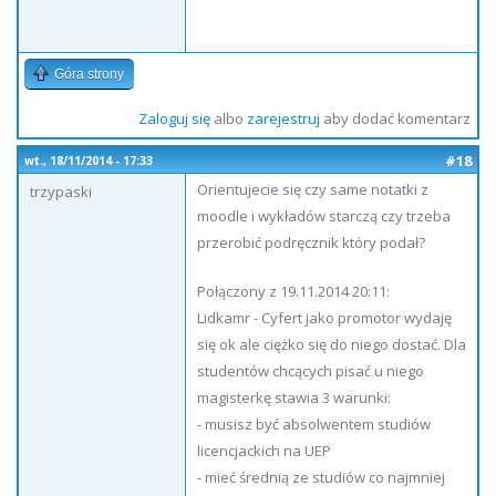
Góra strony
Zaloguj się
albo
zarejestruj
aby dodać komentarz
#18
wt., 18/11/2014 - 17:33
Orientujecie się czy same notatki z
trzypaski
moodle i wykładów starczą czy trzeba
przerobić podręcznik który podał?
Połączony z 19.11.2014 20:11:
Lidkamr - Cyfert jako promotor wydaję
się ok ale ciężko się do niego dostać. Dla
studentów chcących pisać u niego
magisterkę stawia 3 warunki:
- musisz być absolwentem studiów
licencjackich na UEP
- mieć średnią ze studiów co najmniej