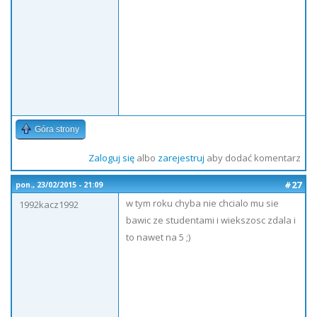
Góra strony
Zaloguj się
albo
zarejestruj
aby dodać komentarz
#27
pon., 23/02/2015 - 21:09
w tym roku chyba nie chcialo mu sie
1992kacz1992
bawic ze studentami i wiekszosc zdala i
to nawet na 5 ;)