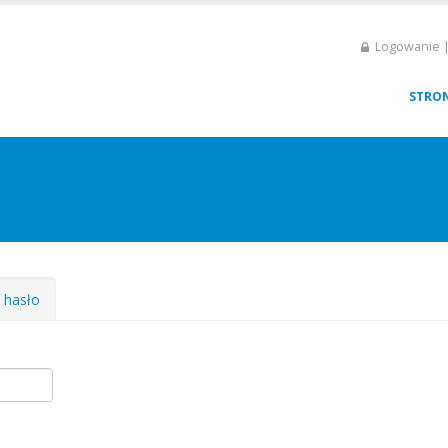
Logowanie |
STRO
e hasło