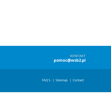
KONTAKT
pomoc@wsb2.pl
FAQ's
Sitemap
Contact