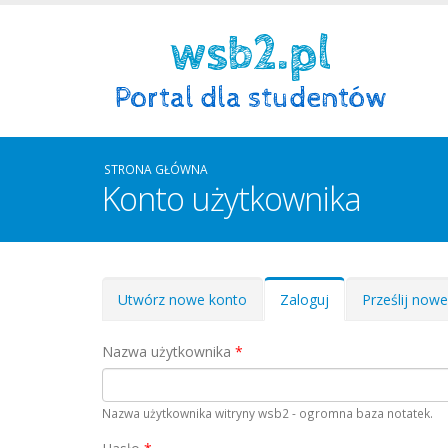
STRONA GŁÓWNA
Konto użytkownika
Zakładki podstawowe
Utwórz nowe konto
Zaloguj
(aktywna
Prześlij now
karta)
Nazwa użytkownika
*
Nazwa użytkownika witryny wsb2 - ogromna baza notatek.