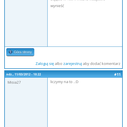
wynieść
Góra strony
Zaloguj się
albo
zarejestruj
aby dodać komentarz
#11
ndz., 11/03/2012 - 10:22
liczymy na to ..:D
Misia27