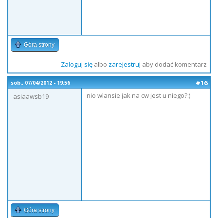
Góra strony
Zaloguj się
albo
zarejestruj
aby dodać komentarz
#16
sob., 07/04/2012 - 19:56
nio wlansie jak na cw jest u niego?:)
asiaawsb19
Góra strony