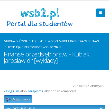
STRONA GŁÓWNA
FORUMS
WYŻSZA SZKOŁA BANKOWA W POZNANIU
DYSKUSJA O PRZEDMIOCIE WSB POZNAŃ
Finanse przedsiębiorstw - Kubiak
Jarosław dr [wykłady]
207 posts / 0 nowych
Zaloguj się
albo
zarejestruj
aby dodać komentarz
Ostatni wpis
#1
czw., 09/02/2012 - 13:12