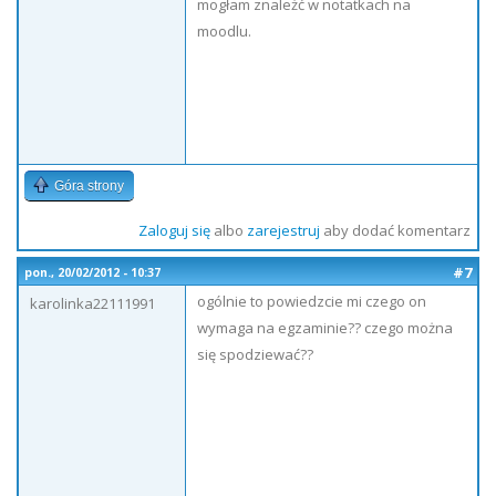
mogłam znależć w notatkach na
moodlu.
Góra strony
Zaloguj się
albo
zarejestruj
aby dodać komentarz
#7
pon., 20/02/2012 - 10:37
ogólnie to powiedzcie mi czego on
karolinka22111991
wymaga na egzaminie?? czego można
się spodziewać??