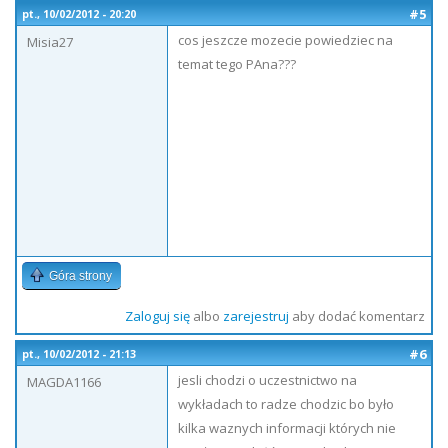
#5
pt., 10/02/2012 - 20:20
cos jeszcze mozecie powiedziec na
Misia27
temat tego PAna???
Góra strony
Zaloguj się
albo
zarejestruj
aby dodać komentarz
#6
pt., 10/02/2012 - 21:13
jesli chodzi o uczestnictwo na
MAGDA1166
wykładach to radze chodzic bo było
kilka waznych informacji których nie