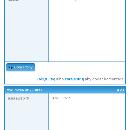
Góra strony
Zaloguj się
albo
zarejestruj
aby dodać komentarz
#23
czw., 12/04/2012 - 18:17
u nas tez;/
asiaawsb19