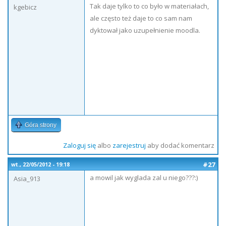
Tak daje tylko to co było w materiałach,
kgebicz
ale często też daje to co sam nam
dyktował jako uzupełnienie moodla.
Góra strony
Zaloguj się
albo
zarejestruj
aby dodać komentarz
#27
wt., 22/05/2012 - 19:18
a mowil jak wyglada zal u niego???:)
Asia_913