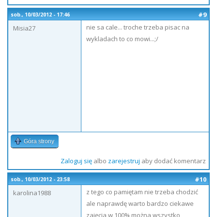
#9
sob., 10/03/2012 - 17:46
nie sa cale... troche trzeba pisac na
Misia27
wykladach to co mowi...;/
Góra strony
Zaloguj się
albo
zarejestruj
aby dodać komentarz
#10
sob., 10/03/2012 - 23:58
z tego co pamiętam nie trzeba chodzić
karolina1988
ale naprawdę warto bardzo ciekawe
zajęcia w 100% można wszystko