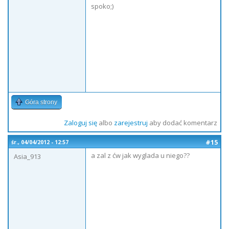
spoko;)
Góra strony
Zaloguj się
albo
zarejestruj
aby dodać komentarz
#15
śr., 04/04/2012 - 12:57
a zal z ćw jak wyglada u niego??
Asia_913