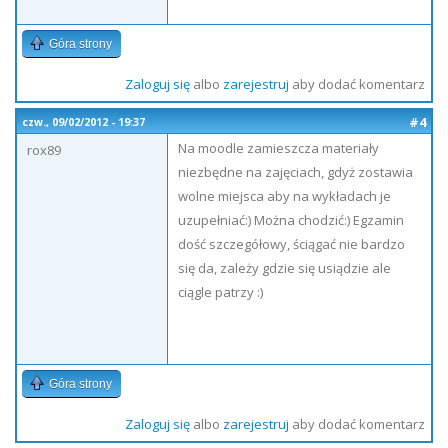
Góra strony
Zaloguj się
albo
zarejestruj
aby dodać komentarz
#4
czw., 09/02/2012 - 19:37
Na moodle zamieszcza materiały
rox89
niezbędne na zajęciach, gdyż zostawia
wolne miejsca aby na wykładach je
uzupełniać:) Można chodzić:) Egzamin
dość szczegółowy, ściągać nie bardzo
się da, zależy gdzie się usiądzie ale
ciągle patrzy :)
Góra strony
Zaloguj się
albo
zarejestruj
aby dodać komentarz