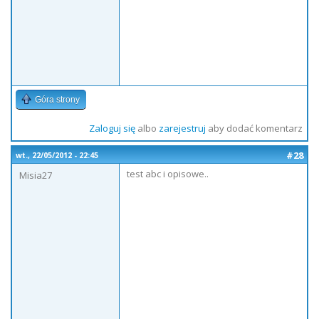
Góra strony
Zaloguj się
albo
zarejestruj
aby dodać komentarz
#28
wt., 22/05/2012 - 22:45
test abc i opisowe..
Misia27