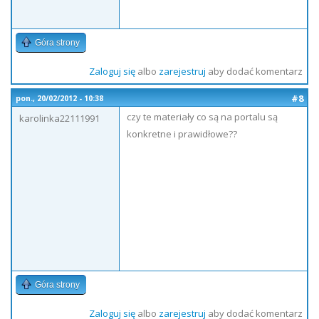
Góra strony
Zaloguj się
albo
zarejestruj
aby dodać komentarz
#8
pon., 20/02/2012 - 10:38
czy te materiały co są na portalu są
karolinka22111991
konkretne i prawidłowe??
Góra strony
Zaloguj się
albo
zarejestruj
aby dodać komentarz