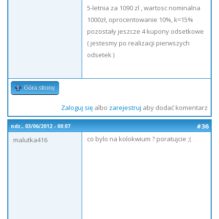
5-letnia za 1090 zl , wartosc nominalna
1000zł, oprocentowanie 10%, k=15%
pozostały jeszcze 4 kupony odsetkowe
( jestesmy po realizacji pierwszych
odsetek )
Góra strony
Zaloguj się
albo
zarejestruj
aby dodać komentarz
#36
ndz., 03/06/2012 - 00:07
co bylo na kolokwium ? poratujcie ;(
malutka416