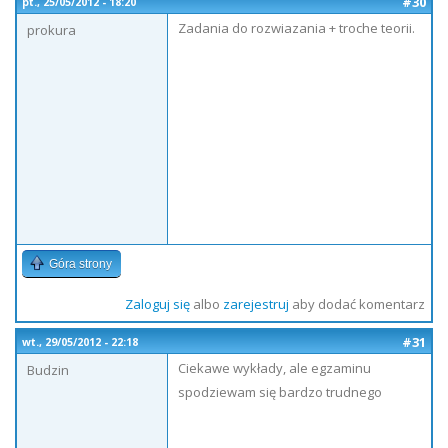
#30
pt., 25/05/2012 - 18:20
Zadania do rozwiazania + troche teorii.
prokura
Góra strony
Zaloguj się
albo
zarejestruj
aby dodać komentarz
#31
wt., 29/05/2012 - 22:18
Ciekawe wykłady, ale egzaminu
Budzin
spodziewam się bardzo trudnego