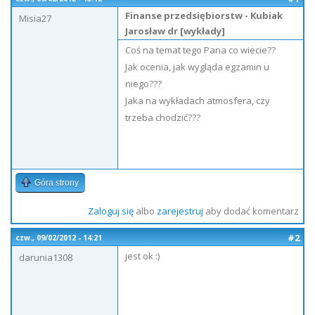
Finanse przedsiębiorstw - Kubiak
Misia27
Jarosław dr [wykłady]
Coś na temat tego Pana co wiecie??
Jak ocenia, jak wygląda egzamin u
niego???
Jaka na wykładach atmosfera, czy
trzeba chodzić???
Góra strony
Zaloguj się
albo
zarejestruj
aby dodać komentarz
#2
czw., 09/02/2012 - 14:21
jest ok :)
darunia1308