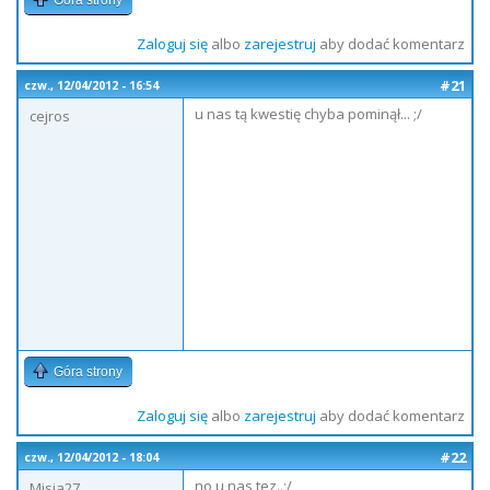
Góra strony
Zaloguj się
albo
zarejestruj
aby dodać komentarz
#21
czw., 12/04/2012 - 16:54
u nas tą kwestię chyba pominął... ;/
cejros
Góra strony
Zaloguj się
albo
zarejestruj
aby dodać komentarz
#22
czw., 12/04/2012 - 18:04
no u nas tez..;/
Misia27