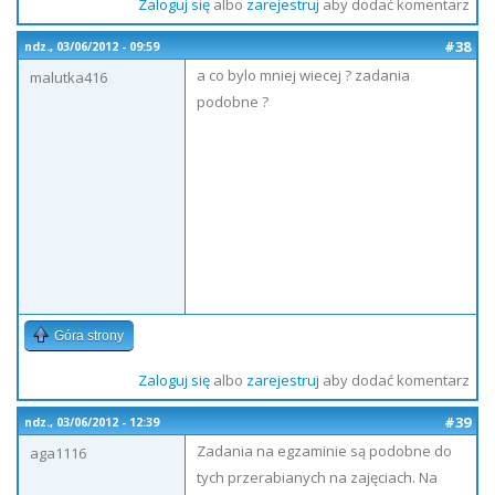
Zaloguj się
albo
zarejestruj
aby dodać komentarz
#38
ndz., 03/06/2012 - 09:59
a co bylo mniej wiecej ? zadania
malutka416
podobne ?
Góra strony
Zaloguj się
albo
zarejestruj
aby dodać komentarz
#39
ndz., 03/06/2012 - 12:39
Zadania na egzaminie są podobne do
aga1116
tych przerabianych na zajęciach. Na