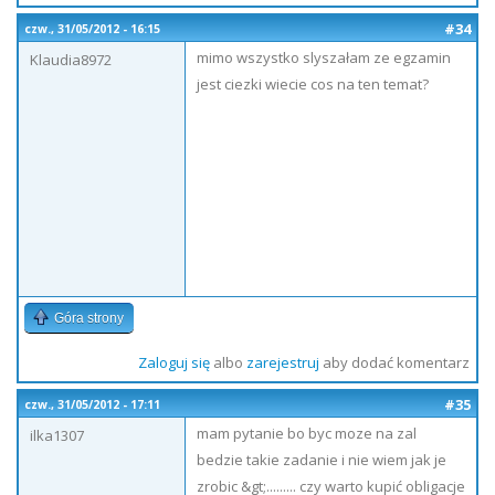
#34
czw., 31/05/2012 - 16:15
mimo wszystko slyszałam ze egzamin
Klaudia8972
jest ciezki wiecie cos na ten temat?
Góra strony
Zaloguj się
albo
zarejestruj
aby dodać komentarz
#35
czw., 31/05/2012 - 17:11
mam pytanie bo byc moze na zal
ilka1307
bedzie takie zadanie i nie wiem jak je
zrobic &gt;......... czy warto kupić obligacje