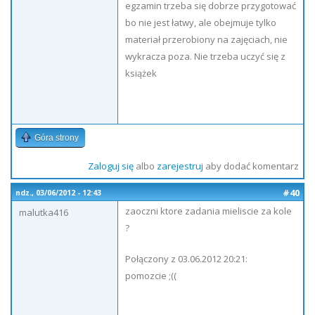
egzamin trzeba się dobrze przygotować
bo nie jest łatwy, ale obejmuje tylko
materiał przerobiony na zajęciach, nie
wykracza poza. Nie trzeba uczyć się z
książek
Góra strony
Zaloguj się
albo
zarejestruj
aby dodać komentarz
#40
ndz., 03/06/2012 - 12:43
zaoczni ktore zadania mieliscie za kole
malutka416
?
Połączony z 03.06.2012 20:21:
pomozcie ;((