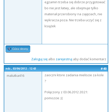
egzamin trzeba się dobrze przygotować
bo nie jest łatwy, ale obejmuje tylko
materiał przerobiony na zajęciach, nie
wykracza poza. Nie trzeba uczyć się z
książek
Góra strony
Zaloguj się
albo
zarejestruj
aby dodać komentarz
#40
ndz., 03/06/2012 - 12:43
zaoczni ktore zadania mieliscie za kole
malutka416
?
Połączony z 03.06.2012 20:21:
pomozcie ;((