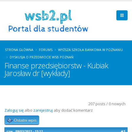
STRONA GŁÓWNA
FORUMS
WYŻSZA SZKOŁA BANKOWA W POZNANIU
DYSKUSJA O PRZEDMIOCIE WSB POZNAŃ
Finanse przedsiębiorstw - Kubiak
Jarosław dr [wykłady]
207 posts / 0 nowych
Zaloguj się
albo
zarejestruj
aby dodać komentarz
Ostatni wpis
#1
czw., 09/02/2012 - 13:12