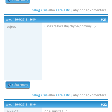
Góra strony
Zaloguj się
albo
zarejestruj
aby dodać komentarz
#21
czw., 12/04/2012 - 16:54
u nas tą kwestię chyba pominął... ;/
cejros
Góra strony
Zaloguj się
albo
zarejestruj
aby dodać komentarz
#22
czw., 12/04/2012 - 18:04
no u nas tez..;/
Misia27