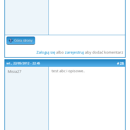
Góra strony
Zaloguj się
albo
zarejestruj
aby dodać komentarz
#28
wt., 22/05/2012 - 22:45
test abc i opisowe..
Misia27