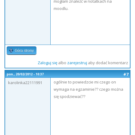
mogłam znależć w notatkach na
moodlu.
Góra strony
Zaloguj się
albo
zarejestruj
aby dodać komentarz
#7
pon., 20/02/2012 - 10:37
ogólnie to powiedzcie mi czego on
karolinka22111991
wymaga na egzaminie?? czego można
się spodziewać??