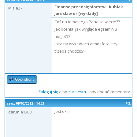
Finanse przedsiębiorstw - Kubiak
Misia27
Jarosław dr [wykłady]
Coś na temat tego Pana co wiecie??
Jak ocenia, jak wygląda egzamin u
niego???
Jaka na wykładach atmosfera, czy
trzeba chodzić???
Góra strony
Zaloguj się
albo
zarejestruj
aby dodać komentarz
#2
czw., 09/02/2012 - 14:21
jest ok :)
darunia1308