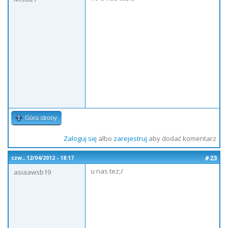
Góra strony
Zaloguj się
albo
zarejestruj
aby dodać komentarz
#23
czw., 12/04/2012 - 18:17
u nas tez;/
asiaawsb19