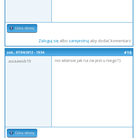
Góra strony
Zaloguj się
albo
zarejestruj
aby dodać komentarz
#16
sob., 07/04/2012 - 19:56
nio wlansie jak na cw jest u niego?:)
asiaawsb19
Góra strony