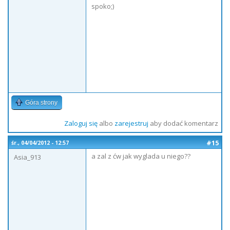
spoko;)
Góra strony
Zaloguj się
albo
zarejestruj
aby dodać komentarz
#15
śr., 04/04/2012 - 12:57
a zal z ćw jak wyglada u niego??
Asia_913