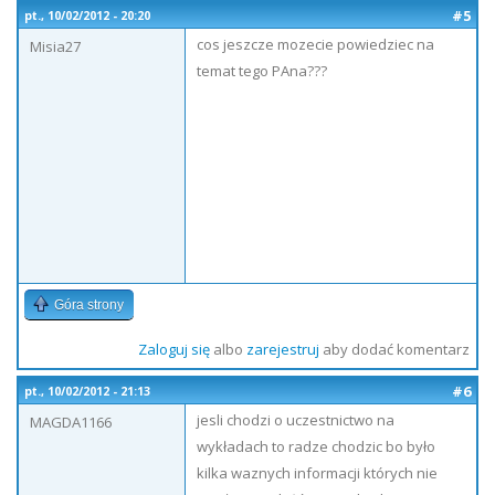
#5
pt., 10/02/2012 - 20:20
cos jeszcze mozecie powiedziec na
Misia27
temat tego PAna???
Góra strony
Zaloguj się
albo
zarejestruj
aby dodać komentarz
#6
pt., 10/02/2012 - 21:13
jesli chodzi o uczestnictwo na
MAGDA1166
wykładach to radze chodzic bo było
kilka waznych informacji których nie