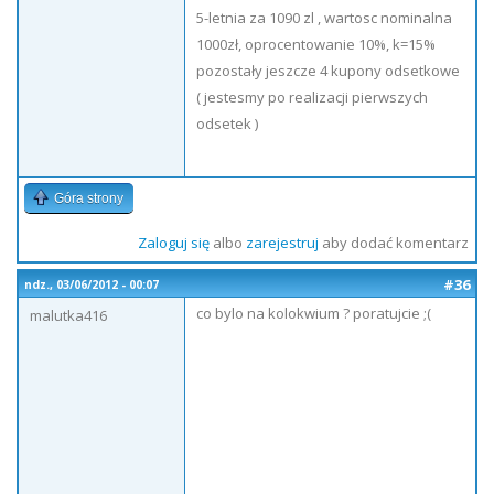
5-letnia za 1090 zl , wartosc nominalna
1000zł, oprocentowanie 10%, k=15%
pozostały jeszcze 4 kupony odsetkowe
( jestesmy po realizacji pierwszych
odsetek )
Góra strony
Zaloguj się
albo
zarejestruj
aby dodać komentarz
#36
ndz., 03/06/2012 - 00:07
co bylo na kolokwium ? poratujcie ;(
malutka416