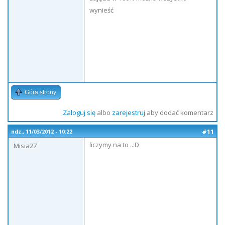
wynieść
Góra strony
Zaloguj się
albo
zarejestruj
aby dodać komentarz
#11
ndz., 11/03/2012 - 10:22
liczymy na to ..:D
Misia27