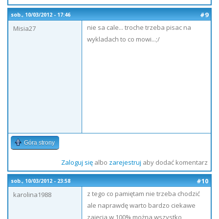
#9
sob., 10/03/2012 - 17:46
nie sa cale... troche trzeba pisac na
Misia27
wykladach to co mowi...;/
Góra strony
Zaloguj się
albo
zarejestruj
aby dodać komentarz
#10
sob., 10/03/2012 - 23:58
z tego co pamiętam nie trzeba chodzić
karolina1988
ale naprawdę warto bardzo ciekawe
zajęcia w 100% można wszystko