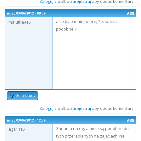
Zaloguj się
albo
zarejestruj
aby dodać komentarz
#38
ndz., 03/06/2012 - 09:59
a co bylo mniej wiecej ? zadania
malutka416
podobne ?
Góra strony
Zaloguj się
albo
zarejestruj
aby dodać komentarz
#39
ndz., 03/06/2012 - 12:39
Zadania na egzaminie są podobne do
aga1116
tych przerabianych na zajęciach. Na