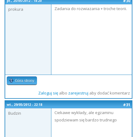
#30
pt., 25/05/2012 - 18:20
Zadania do rozwiazania + troche teorii.
prokura
Góra strony
Zaloguj się
albo
zarejestruj
aby dodać komentarz
#31
wt., 29/05/2012 - 22:18
Ciekawe wykłady, ale egzaminu
Budzin
spodziewam się bardzo trudnego