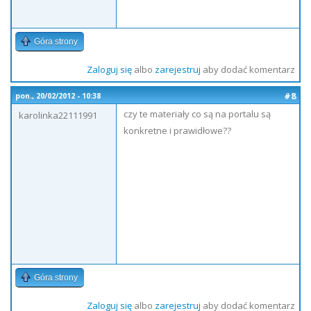
Góra strony
Zaloguj się
albo
zarejestruj
aby dodać komentarz
#8
pon., 20/02/2012 - 10:38
czy te materiały co są na portalu są
karolinka22111991
konkretne i prawidłowe??
Góra strony
Zaloguj się
albo
zarejestruj
aby dodać komentarz