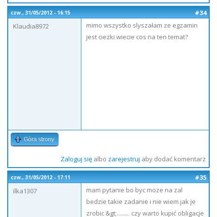
#34
czw., 31/05/2012 - 16:15
mimo wszystko slyszałam ze egzamin
Klaudia8972
jest ciezki wiecie cos na ten temat?
Góra strony
Zaloguj się
albo
zarejestruj
aby dodać komentarz
#35
czw., 31/05/2012 - 17:11
mam pytanie bo byc moze na zal
ilka1307
bedzie takie zadanie i nie wiem jak je
zrobic &gt;......... czy warto kupić obligacje