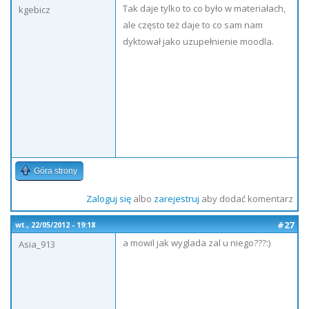
Tak daje tylko to co było w materiałach,
kgebicz
ale często też daje to co sam nam
dyktował jako uzupełnienie moodla.
Góra strony
Zaloguj się
albo
zarejestruj
aby dodać komentarz
#27
wt., 22/05/2012 - 19:18
a mowil jak wyglada zal u niego???:)
Asia_913