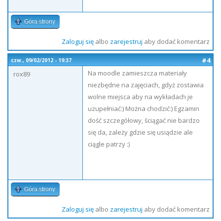
Góra strony
Zaloguj się
albo
zarejestruj
aby dodać komentarz
#4
czw., 09/02/2012 - 19:37
Na moodle zamieszcza materiały
rox89
niezbędne na zajęciach, gdyż zostawia
wolne miejsca aby na wykładach je
uzupełniać:) Można chodzić:) Egzamin
dość szczegółowy, ściągać nie bardzo
się da, zależy gdzie się usiądzie ale
ciągle patrzy :)
Góra strony
Zaloguj się
albo
zarejestruj
aby dodać komentarz