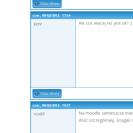
Góra strony
czw., 09/02/2012 - 17:54
Ale coś więcej niż jest ok? ;)
kimr
Góra strony
czw., 09/02/2012 - 19:37
Na moodle zamieszcza mater
rox89
dość szczegółowy, ściągać nie