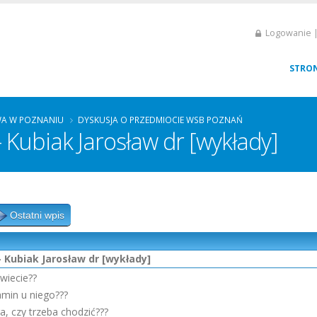
Logowanie |
STRO
A W POZNANIU
DYSKUSJA O PRZEDMIOCIE WSB POZNAŃ
 Kubiak Jarosław dr [wykłady]
Ostatni wpis
- Kubiak Jarosław dr [wykłady]
wiecie??
amin u niego???
, czy trzeba chodzić???