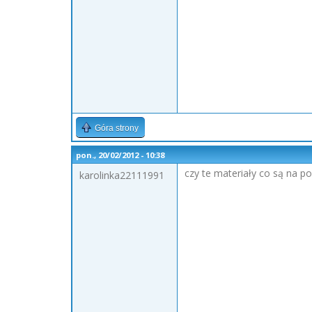
Góra strony
pon., 20/02/2012 - 10:38
czy te materiały co są na po
karolinka22111991