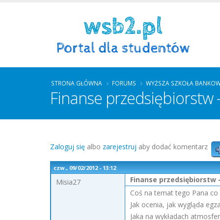
STRONA GŁÓWNA
FORUMS
WYŻSZA SZKOŁA BANKOW
Finanse przedsiębiorstw -
Zaloguj się
albo
zarejestruj
aby dodać komentarz
czw., 09/02/2012 - 13:12
Finanse przedsiębiorstw 
Misia27
Coś na temat tego Pana co 
Jak ocenia, jak wygląda egz
Jaka na wykładach atmosfera