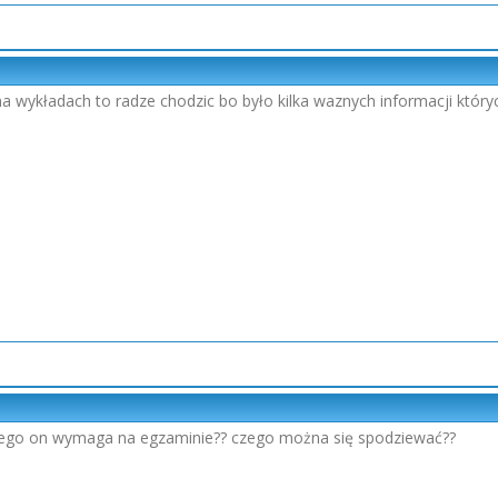
 na wykładach to radze chodzic bo było kilka waznych informacji któ
czego on wymaga na egzaminie?? czego można się spodziewać??