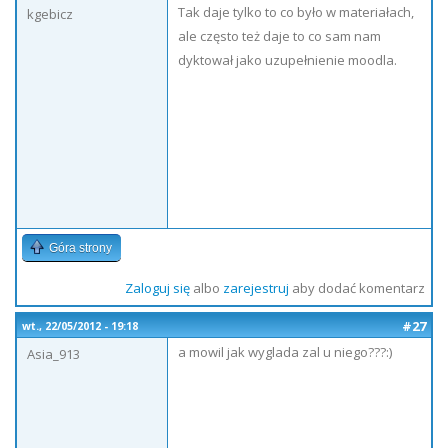
Tak daje tylko to co było w materiałach,
kgebicz
ale często też daje to co sam nam
dyktował jako uzupełnienie moodla.
Góra strony
Zaloguj się
albo
zarejestruj
aby dodać komentarz
#27
wt., 22/05/2012 - 19:18
a mowil jak wyglada zal u niego???:)
Asia_913