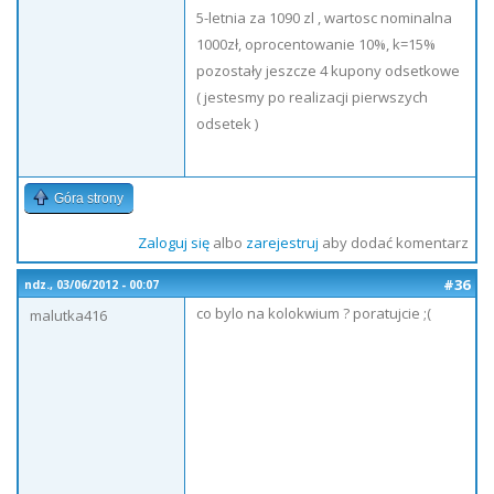
5-letnia za 1090 zl , wartosc nominalna
1000zł, oprocentowanie 10%, k=15%
pozostały jeszcze 4 kupony odsetkowe
( jestesmy po realizacji pierwszych
odsetek )
Góra strony
Zaloguj się
albo
zarejestruj
aby dodać komentarz
#36
ndz., 03/06/2012 - 00:07
co bylo na kolokwium ? poratujcie ;(
malutka416