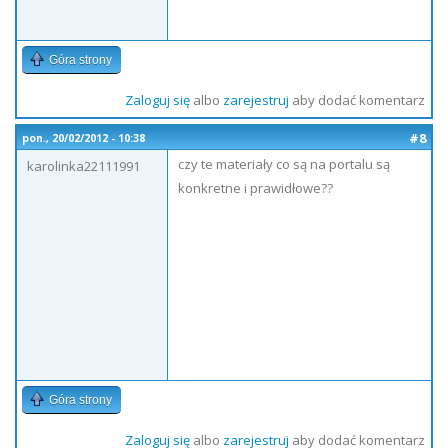
Góra strony
Zaloguj się
albo
zarejestruj
aby dodać komentarz
#8
pon., 20/02/2012 - 10:38
czy te materiały co są na portalu są
karolinka22111991
konkretne i prawidłowe??
Góra strony
Zaloguj się
albo
zarejestruj
aby dodać komentarz