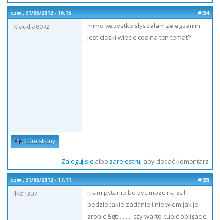
#34
czw., 31/05/2012 - 16:15
mimo wszystko slyszałam ze egzamin
Klaudia8972
jest ciezki wiecie cos na ten temat?
Góra strony
Zaloguj się
albo
zarejestruj
aby dodać komentarz
#35
czw., 31/05/2012 - 17:11
mam pytanie bo byc moze na zal
ilka1307
bedzie takie zadanie i nie wiem jak je
zrobic &gt;......... czy warto kupić obligacje