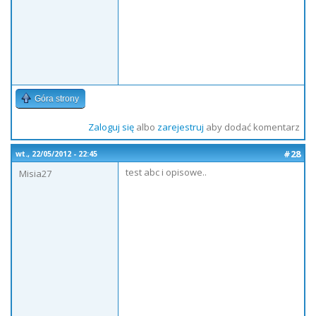
Góra strony
Zaloguj się
albo
zarejestruj
aby dodać komentarz
#28
wt., 22/05/2012 - 22:45
test abc i opisowe..
Misia27