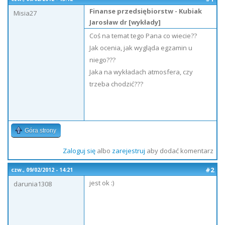
Finanse przedsiębiorstw - Kubiak
Misia27
Jarosław dr [wykłady]
Coś na temat tego Pana co wiecie??
Jak ocenia, jak wygląda egzamin u
niego???
Jaka na wykładach atmosfera, czy
trzeba chodzić???
Góra strony
Zaloguj się
albo
zarejestruj
aby dodać komentarz
#2
czw., 09/02/2012 - 14:21
jest ok :)
darunia1308