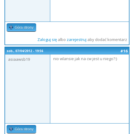
Góra strony
Zaloguj się
albo
zarejestruj
aby dodać komentarz
#16
sob., 07/04/2012 - 19:56
nio wlansie jak na cw jest u niego?:)
asiaawsb19
Góra strony