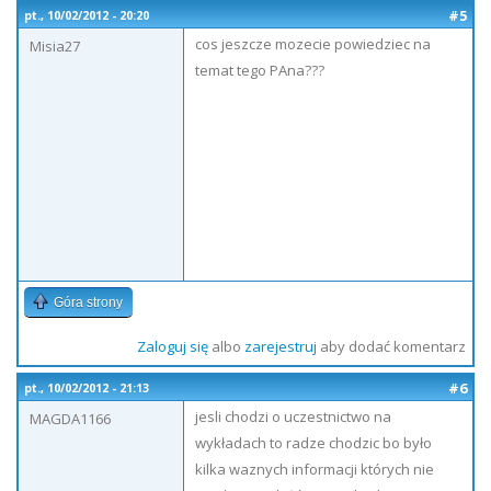
#5
pt., 10/02/2012 - 20:20
cos jeszcze mozecie powiedziec na
Misia27
temat tego PAna???
Góra strony
Zaloguj się
albo
zarejestruj
aby dodać komentarz
#6
pt., 10/02/2012 - 21:13
jesli chodzi o uczestnictwo na
MAGDA1166
wykładach to radze chodzic bo było
kilka waznych informacji których nie