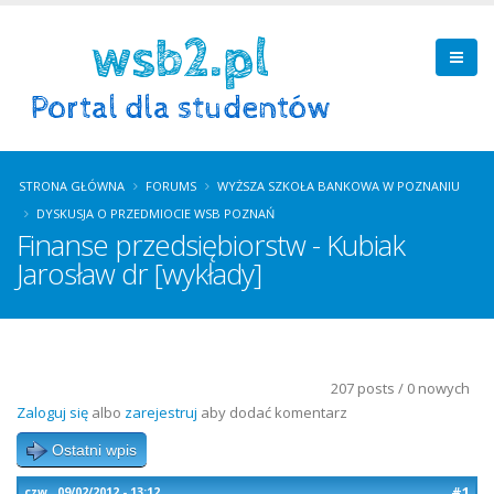
STRONA GŁÓWNA
FORUMS
WYŻSZA SZKOŁA BANKOWA W POZNANIU
DYSKUSJA O PRZEDMIOCIE WSB POZNAŃ
Finanse przedsiębiorstw - Kubiak
Jarosław dr [wykłady]
207 posts / 0 nowych
Zaloguj się
albo
zarejestruj
aby dodać komentarz
Ostatni wpis
#1
czw., 09/02/2012 - 13:12