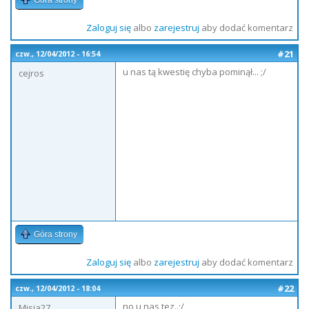
Góra strony
Zaloguj się
albo
zarejestruj
aby dodać komentarz
#21
czw., 12/04/2012 - 16:54
u nas tą kwestię chyba pominął... ;/
cejros
Góra strony
Zaloguj się
albo
zarejestruj
aby dodać komentarz
#22
czw., 12/04/2012 - 18:04
no u nas tez..;/
Misia27