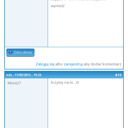
wynieść
Góra strony
Zaloguj się
albo
zarejestruj
aby dodać komentarz
#11
ndz., 11/03/2012 - 10:22
liczymy na to ..:D
Misia27