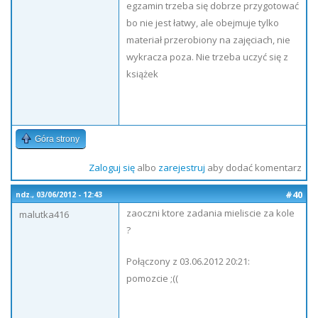
egzamin trzeba się dobrze przygotować
bo nie jest łatwy, ale obejmuje tylko
materiał przerobiony na zajęciach, nie
wykracza poza. Nie trzeba uczyć się z
książek
Góra strony
Zaloguj się
albo
zarejestruj
aby dodać komentarz
#40
ndz., 03/06/2012 - 12:43
zaoczni ktore zadania mieliscie za kole
malutka416
?
Połączony z 03.06.2012 20:21:
pomozcie ;((