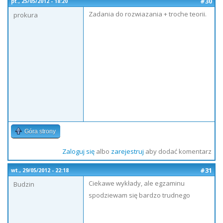
#30
pt., 25/05/2012 - 18:20
Zadania do rozwiazania + troche teorii.
prokura
Góra strony
Zaloguj się
albo
zarejestruj
aby dodać komentarz
#31
wt., 29/05/2012 - 22:18
Ciekawe wykłady, ale egzaminu
Budzin
spodziewam się bardzo trudnego