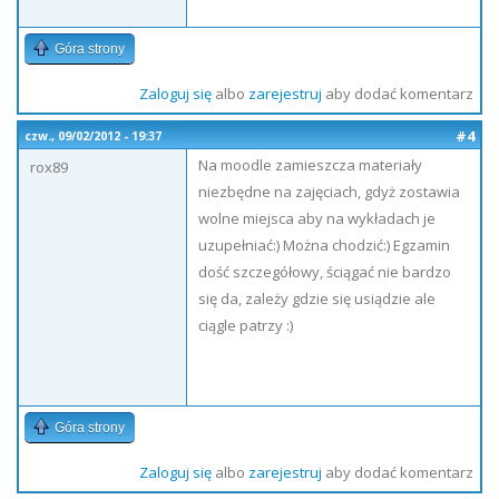
Góra strony
Zaloguj się
albo
zarejestruj
aby dodać komentarz
#4
czw., 09/02/2012 - 19:37
Na moodle zamieszcza materiały
rox89
niezbędne na zajęciach, gdyż zostawia
wolne miejsca aby na wykładach je
uzupełniać:) Można chodzić:) Egzamin
dość szczegółowy, ściągać nie bardzo
się da, zależy gdzie się usiądzie ale
ciągle patrzy :)
Góra strony
Zaloguj się
albo
zarejestruj
aby dodać komentarz