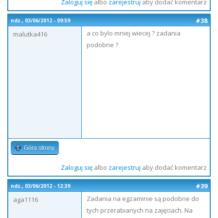
Zaloguj się
albo
zarejestruj
aby dodać komentarz
#38
ndz., 03/06/2012 - 09:59
a co bylo mniej wiecej ? zadania
malutka416
podobne ?
Góra strony
Zaloguj się
albo
zarejestruj
aby dodać komentarz
#39
ndz., 03/06/2012 - 12:39
Zadania na egzaminie są podobne do
aga1116
tych przerabianych na zajęciach. Na