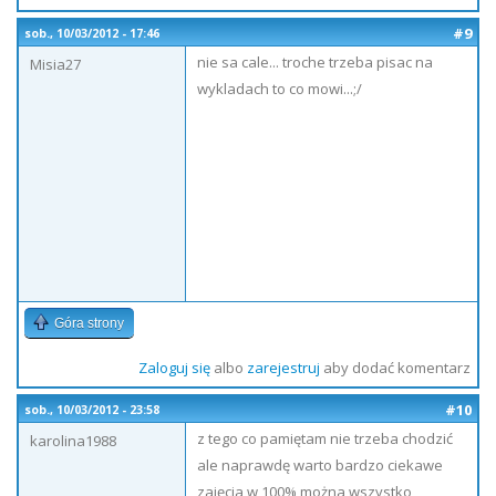
#9
sob., 10/03/2012 - 17:46
nie sa cale... troche trzeba pisac na
Misia27
wykladach to co mowi...;/
Góra strony
Zaloguj się
albo
zarejestruj
aby dodać komentarz
#10
sob., 10/03/2012 - 23:58
z tego co pamiętam nie trzeba chodzić
karolina1988
ale naprawdę warto bardzo ciekawe
zajęcia w 100% można wszystko