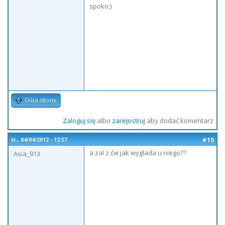
spoko;)
Góra strony
Zaloguj się
albo
zarejestruj
aby dodać komentarz
#15
śr., 04/04/2012 - 12:57
a zal z ćw jak wyglada u niego??
Asia_913