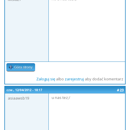
Góra strony
Zaloguj się
albo
zarejestruj
aby dodać komentarz
#23
czw., 12/04/2012 - 18:17
u nas tez;/
asiaawsb19