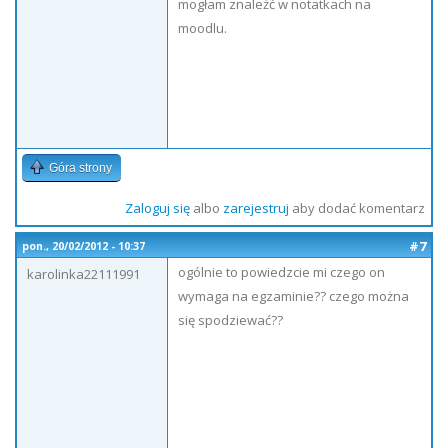
mogłam znależć w notatkach na
moodlu.
Góra strony
Zaloguj się
albo
zarejestruj
aby dodać komentarz
#7
pon., 20/02/2012 - 10:37
ogólnie to powiedzcie mi czego on
karolinka22111991
wymaga na egzaminie?? czego można
się spodziewać??