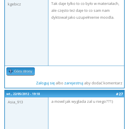
Tak daje tylko to co było w materiałach,
kgebicz
ale często też daje to co sam nam
dyktował jako uzupełnienie moodla.
Góra strony
Zaloguj się
albo
zarejestruj
aby dodać komentarz
#27
wt., 22/05/2012 - 19:18
a mowil jak wyglada zal u niego???:)
Asia_913