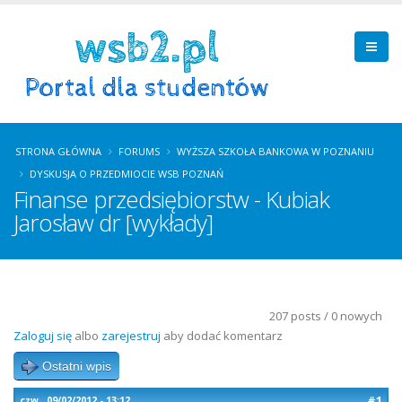
STRONA GŁÓWNA
FORUMS
WYŻSZA SZKOŁA BANKOWA W POZNANIU
DYSKUSJA O PRZEDMIOCIE WSB POZNAŃ
Finanse przedsiębiorstw - Kubiak
Jarosław dr [wykłady]
207 posts / 0 nowych
Zaloguj się
albo
zarejestruj
aby dodać komentarz
Ostatni wpis
#1
czw., 09/02/2012 - 13:12