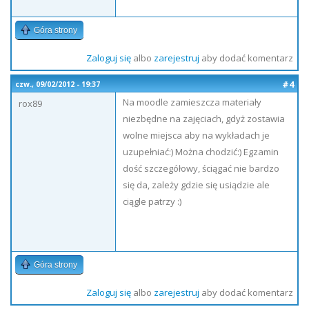
Góra strony
Zaloguj się
albo
zarejestruj
aby dodać komentarz
#4
czw., 09/02/2012 - 19:37
Na moodle zamieszcza materiały
rox89
niezbędne na zajęciach, gdyż zostawia
wolne miejsca aby na wykładach je
uzupełniać:) Można chodzić:) Egzamin
dość szczegółowy, ściągać nie bardzo
się da, zależy gdzie się usiądzie ale
ciągle patrzy :)
Góra strony
Zaloguj się
albo
zarejestruj
aby dodać komentarz