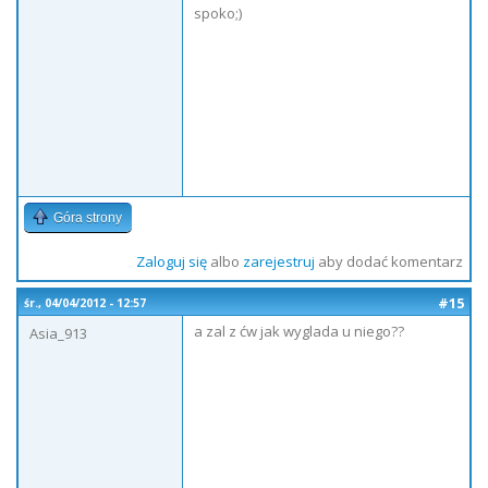
spoko;)
Góra strony
Zaloguj się
albo
zarejestruj
aby dodać komentarz
#15
śr., 04/04/2012 - 12:57
a zal z ćw jak wyglada u niego??
Asia_913