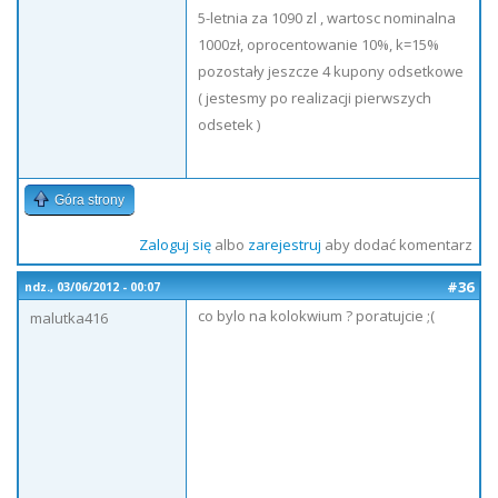
5-letnia za 1090 zl , wartosc nominalna
1000zł, oprocentowanie 10%, k=15%
pozostały jeszcze 4 kupony odsetkowe
( jestesmy po realizacji pierwszych
odsetek )
Góra strony
Zaloguj się
albo
zarejestruj
aby dodać komentarz
#36
ndz., 03/06/2012 - 00:07
co bylo na kolokwium ? poratujcie ;(
malutka416