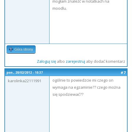
mogłam znależć w notatkach na
moodlu.
Góra strony
Zaloguj się
albo
zarejestruj
aby dodać komentarz
#7
pon., 20/02/2012 - 10:37
ogólnie to powiedzcie mi czego on
karolinka22111991
wymaga na egzaminie?? czego można
się spodziewać??