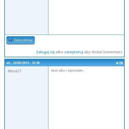
Góra strony
Zaloguj się
albo
zarejestruj
aby dodać komentarz
#28
wt., 22/05/2012 - 22:45
test abc i opisowe..
Misia27