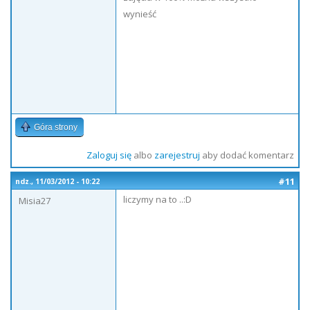
wynieść
Góra strony
Zaloguj się
albo
zarejestruj
aby dodać komentarz
#11
ndz., 11/03/2012 - 10:22
liczymy na to ..:D
Misia27