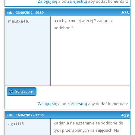
Zaloguj się
albo
zarejestruj
aby dodać komentarz
#38
ndz., 03/06/2012 - 09:59
a co bylo mniej wiecej ? zadania
malutka416
podobne ?
Góra strony
Zaloguj się
albo
zarejestruj
aby dodać komentarz
#39
ndz., 03/06/2012 - 12:39
Zadania na egzaminie są podobne do
aga1116
tych przerabianych na zajęciach. Na