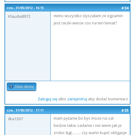
#34
czw., 31/05/2012 - 16:15
mimo wszystko slyszałam ze egzamin
Klaudia8972
jest ciezki wiecie cos na ten temat?
Góra strony
Zaloguj się
albo
zarejestruj
aby dodać komentarz
#35
czw., 31/05/2012 - 17:11
mam pytanie bo byc moze na zal
ilka1307
bedzie takie zadanie i nie wiem jak je
zrobic &gt;......... czy warto kupić obligacje