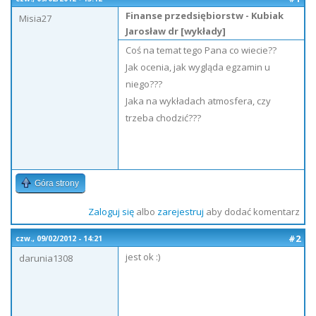
Finanse przedsiębiorstw - Kubiak
Misia27
Jarosław dr [wykłady]
Coś na temat tego Pana co wiecie??
Jak ocenia, jak wygląda egzamin u
niego???
Jaka na wykładach atmosfera, czy
trzeba chodzić???
Góra strony
Zaloguj się
albo
zarejestruj
aby dodać komentarz
#2
czw., 09/02/2012 - 14:21
jest ok :)
darunia1308