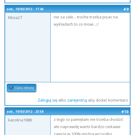
#9
sob., 10/03/2012 - 17:46
nie sa cale... troche trzeba pisac na
Misia27
wykladach to co mowi...;/
Góra strony
Zaloguj się
albo
zarejestruj
aby dodać komentarz
#10
sob., 10/03/2012 - 23:58
z tego co pamiętam nie trzeba chodzić
karolina1988
ale naprawdę warto bardzo ciekawe
zajęcia w 100% można wszystko