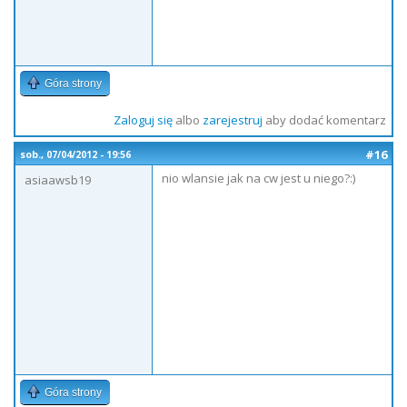
Góra strony
Zaloguj się
albo
zarejestruj
aby dodać komentarz
#16
sob., 07/04/2012 - 19:56
nio wlansie jak na cw jest u niego?:)
asiaawsb19
Góra strony