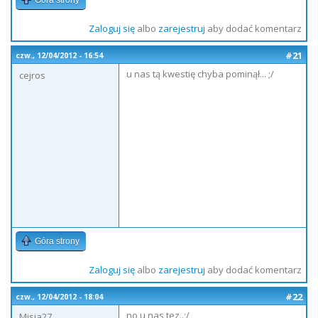
Góra strony
Zaloguj się
albo
zarejestruj
aby dodać komentarz
#21
czw., 12/04/2012 - 16:54
u nas tą kwestię chyba pominął... ;/
cejros
Góra strony
Zaloguj się
albo
zarejestruj
aby dodać komentarz
#22
czw., 12/04/2012 - 18:04
no u nas tez..;/
Misia27