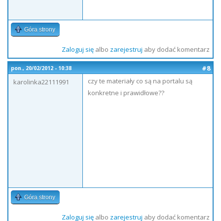
Góra strony
Zaloguj się
albo
zarejestruj
aby dodać komentarz
#8
pon., 20/02/2012 - 10:38
czy te materiały co są na portalu są
karolinka22111991
konkretne i prawidłowe??
Góra strony
Zaloguj się
albo
zarejestruj
aby dodać komentarz