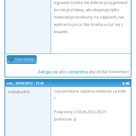
egzamin trzeba się dobrze przygotować
bo nie jest łatwy, ale obejmuje tylko
materiał przerobiony na zajęciach, nie
wykracza poza. Nie trzeba uczyć się z
książek
Góra strony
Zaloguj się
albo
zarejestruj
aby dodać komentarz
#40
ndz., 03/06/2012 - 12:43
zaoczni ktore zadania mieliscie za kole
malutka416
?
Połączony z 03.06.2012 20:21:
pomozcie ;((