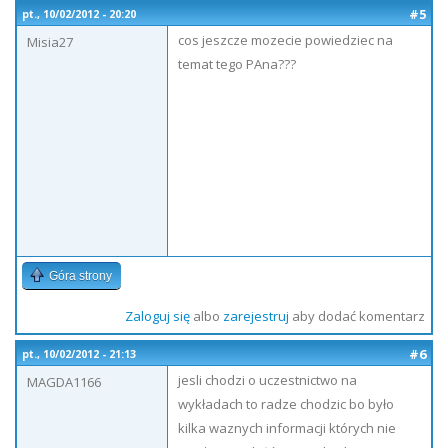
#5
pt., 10/02/2012 - 20:20
cos jeszcze mozecie powiedziec na
Misia27
temat tego PAna???
Góra strony
Zaloguj się
albo
zarejestruj
aby dodać komentarz
#6
pt., 10/02/2012 - 21:13
jesli chodzi o uczestnictwo na
MAGDA1166
wykładach to radze chodzic bo było
kilka waznych informacji których nie