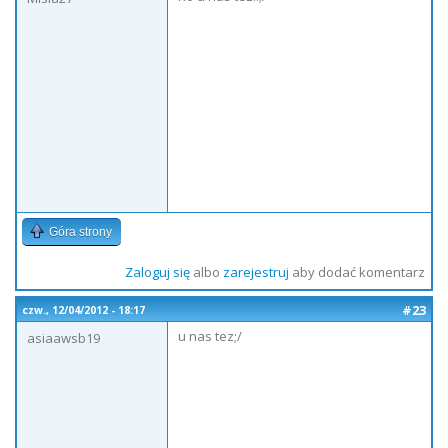
Góra strony
Zaloguj się
albo
zarejestruj
aby dodać komentarz
#23
czw., 12/04/2012 - 18:17
u nas tez;/
asiaawsb19