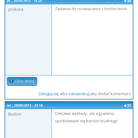
#30
pt., 25/05/2012 - 18:20
Zadania do rozwiazania + troche teorii.
prokura
Góra strony
Zaloguj się
albo
zarejestruj
aby dodać komentarz
#31
wt., 29/05/2012 - 22:18
Ciekawe wykłady, ale egzaminu
Budzin
spodziewam się bardzo trudnego