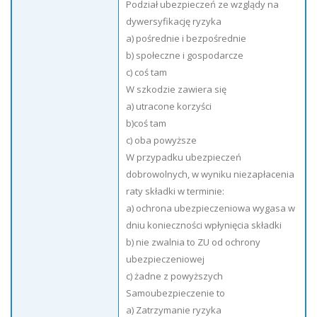
Podział ubezpieczeń ze wzglądy na
dywersyfikację ryzyka
a) pośrednie i bezpośrednie
b) społeczne i gospodarcze
c) coś tam
W szkodzie zawiera się
a) utracone korzyści
b)coś tam
c) oba powyższe
W przypadku ubezpieczeń
dobrowolnych, w wyniku niezapłacenia
raty składki w terminie:
a) ochrona ubezpieczeniowa wygasa w
dniu konieczności wpłynięcia składki
b) nie zwalnia to ZU od ochrony
ubezpieczeniowej
c) żadne z powyższych
Samoubezpieczenie to
a) Zatrzymanie ryzyka