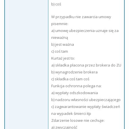
b) coś
W przypadku nie zawarcia umowy
pisemnie:
a) umowę ubezpieczenia uznaje się za
nieważną
b) jest ważna
c) coś tam
Kurtaż jest to:
a) składka płacona przez brokera do ZU
b) wynagrodzenie brokera
c) składka coś tam coś
Funkcja ochronna polega na:
a) wypłaty odszkodowania
b) nadzoru własności ubezpieczającego
c) zagwarantowanie wypłaty świadczeń
na wypadek śmierci itp
Zdarzenie losowe nie cechuje:
a) zwyczajność