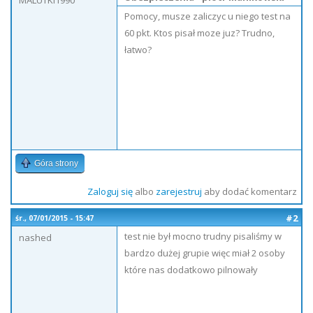
MALUTKI1990
Pomocy, musze zaliczyc u niego test na
60 pkt. Ktos pisał moze juz? Trudno,
łatwo?
Góra strony
Zaloguj się
albo
zarejestruj
aby dodać komentarz
#2
śr., 07/01/2015 - 15:47
test nie był mocno trudny pisaliśmy w
nashed
bardzo dużej grupie więc miał 2 osoby
które nas dodatkowo pilnowały