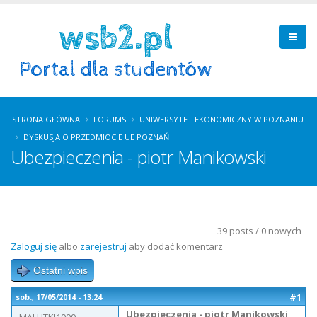
STRONA GŁÓWNA
FORUMS
UNIWERSYTET EKONOMICZNY W POZNANIU
DYSKUSJA O PRZEDMIOCIE UE POZNAŃ
Ubezpieczenia - piotr Manikowski
39 posts / 0 nowych
Zaloguj się
albo
zarejestruj
aby dodać komentarz
Ostatni wpis
#1
sob., 17/05/2014 - 13:24
Ubezpieczenia - piotr Manikowski