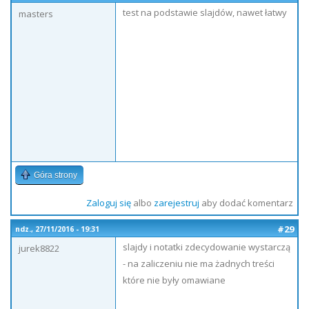
test na podstawie slajdów, nawet łatwy
masters
Góra strony
Zaloguj się
albo
zarejestruj
aby dodać komentarz
#29
ndz., 27/11/2016 - 19:31
slajdy i notatki zdecydowanie wystarczą
jurek8822
- na zaliczeniu nie ma żadnych treści
które nie były omawiane