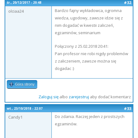
#32
śr., 20/12/2017 - 20:48
Bardzo fajny wykładowca, ogromna
olciaa24
wiedza, ugodowy, zawsze idzie się z
nim dogadać w kwestii zaliczeń,
egzaminów, seminarium
Połączony z 25.02.2018 20:41:
Pan profesor nie robi nigdy problemów
z zaliczeniem, zawsze można się
dogadac :)
Góra strony
Zaloguj się
albo
zarejestruj
aby dodać komentarz
#33
wt., 23/10/2018 - 22:07
Do zdania. Raczej jeden z prostszych
Candy1
egzaminów.