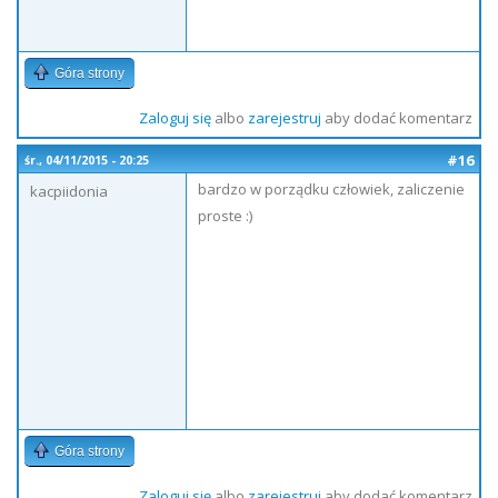
Góra strony
Zaloguj się
albo
zarejestruj
aby dodać komentarz
#16
śr., 04/11/2015 - 20:25
bardzo w porządku człowiek, zaliczenie
kacpiidonia
proste :)
Góra strony
Zaloguj się
albo
zarejestruj
aby dodać komentarz