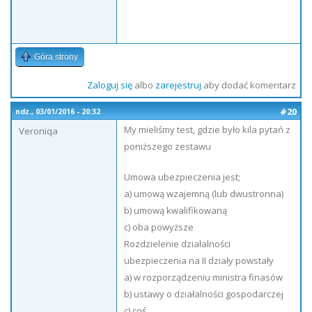
Góra strony
Zaloguj się
albo
zarejestruj
aby dodać komentarz
#20
ndz., 03/01/2016 - 20:32
My mieliśmy test, gdzie było kila pytań z
Veroniqa
poniższego zestawu
Umowa ubezpieczenia jest;
a) umową wzajemną (lub dwustronna)
b) umową kwalifikowaną
c) oba powyższe
Rozdzielenie działalności
ubezpieczenia na II działy powstały
a) w rozporządzeniu ministra finasów
b) ustawy o działalności gospodarczej
c) coś