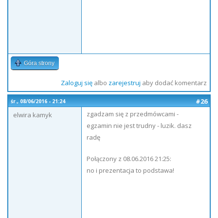
Góra strony
Zaloguj się
albo
zarejestruj
aby dodać komentarz
#26
śr., 08/06/2016 - 21:24
zgadzam się z przedmówcami -
elwira kamyk
egzamin nie jest trudny - luzik. dasz
radę
Połączony z 08.06.2016 21:25:
no i prezentacja to podstawa!