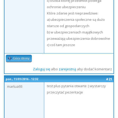
c) osoba której przedmiot podlega
ochronie ubezpieczeniu
Które zdanie jest nieprawdziwe:
a) ubezpieczenia społeczne są dużo
starsze od gospodarczych
b) w ubezpieczeniach majątkowych
przeważają ubezpieczenia dobrowolne
c) coś tam jeszcze
Góra strony
Zaloguj się
albo
zarejestruj
aby dodać komentarz
#21
pon., 11/01/2016 - 12:32
test plus pytania otwarte :) wystarczy
martua93
przeczytać pezentacje