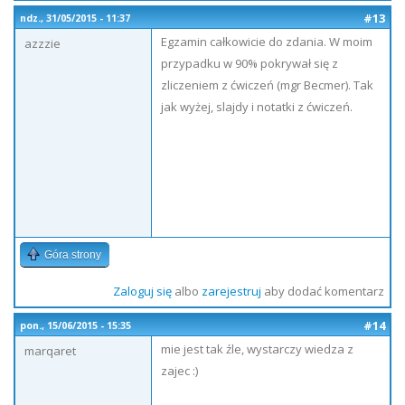
#13
ndz., 31/05/2015 - 11:37
Egzamin całkowicie do zdania. W moim
azzzie
przypadku w 90% pokrywał się z
zliczeniem z ćwiczeń (mgr Becmer). Tak
jak wyżej, slajdy i notatki z ćwiczeń.
Góra strony
Zaloguj się
albo
zarejestruj
aby dodać komentarz
#14
pon., 15/06/2015 - 15:35
mie jest tak źle, wystarczy wiedza z
marqaret
zajec :)