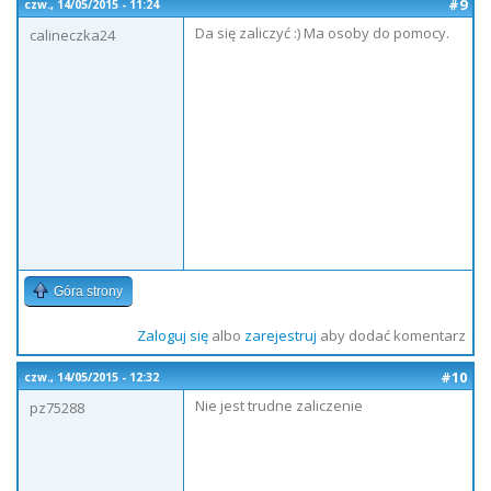
#9
czw., 14/05/2015 - 11:24
Da się zaliczyć :) Ma osoby do pomocy.
calineczka24
Góra strony
Zaloguj się
albo
zarejestruj
aby dodać komentarz
#10
czw., 14/05/2015 - 12:32
Nie jest trudne zaliczenie
pz75288