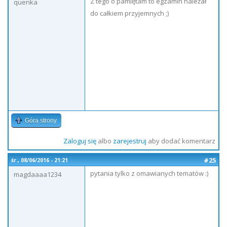
Z tego o pamiętam to egzamin należał
quenka
do całkiem przyjemnych ;)
Góra strony
Zaloguj się
albo
zarejestruj
aby dodać komentarz
#25
śr., 08/06/2016 - 21:21
pytania tylko z omawianych tematów :)
magdaaaa1234