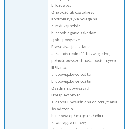
b) losowość
c) nagłość lub coś takiego
Kontrola ryzyka polega na
a) redukcji szkód
b) zapobieganie szkodom
c) oba powyższe
Prawdziwe jest zdanie:
a) zasady realność- bezwzględne,
pełność powszechność- postulatywne
III Filar to:
a) obowiązkowe coś tam
b) obowiązkowe coś tam
c) żadna z powyższych
Ubezpieczony to:
a) osoba upoważniona do otrzymania
świadczenia
b) umowa opłacająca składki i
zawierająca umowę