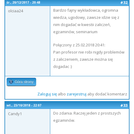
#32
śr., 20/12/2017 - 20:48
Bardzo fajny wykładowca, ogromna
olciaa24
wiedza, ugodowy, zawsze idzie się z
nim dogadać w kwestii zaliczeń,
egzaminów, seminarium
Połączony z 25.02.2018 20:41:
Pan profesor nie robi nigdy problemów
z zaliczeniem, zawsze można się
dogadac :)
Góra strony
Zaloguj się
albo
zarejestruj
aby dodać komentarz
#33
wt., 23/10/2018 - 22:07
Do zdania. Raczej jeden z prostszych
Candy1
egzaminów.