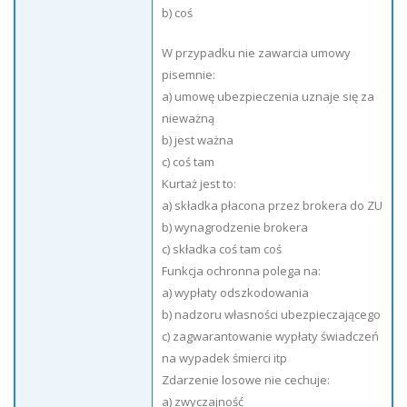
b) coś
W przypadku nie zawarcia umowy
pisemnie:
a) umowę ubezpieczenia uznaje się za
nieważną
b) jest ważna
c) coś tam
Kurtaż jest to:
a) składka płacona przez brokera do ZU
b) wynagrodzenie brokera
c) składka coś tam coś
Funkcja ochronna polega na:
a) wypłaty odszkodowania
b) nadzoru własności ubezpieczającego
c) zagwarantowanie wypłaty świadczeń
na wypadek śmierci itp
Zdarzenie losowe nie cechuje:
a) zwyczajność