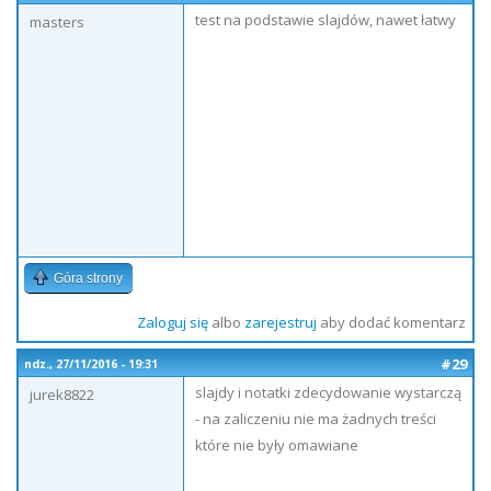
test na podstawie slajdów, nawet łatwy
masters
Góra strony
Zaloguj się
albo
zarejestruj
aby dodać komentarz
#29
ndz., 27/11/2016 - 19:31
slajdy i notatki zdecydowanie wystarczą
jurek8822
- na zaliczeniu nie ma żadnych treści
które nie były omawiane