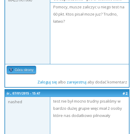
MALUTKI1990
Pomocy, musze zaliczyc u niego test na
60 pkt. Ktos pisał moze juz? Trudno,
łatwo?
Góra strony
Zaloguj się
albo
zarejestruj
aby dodać komentarz
#2
śr., 07/01/2015 - 15:47
test nie był mocno trudny pisaliśmy w
nashed
bardzo dużej grupie więc miał 2 osoby
które nas dodatkowo pilnowały