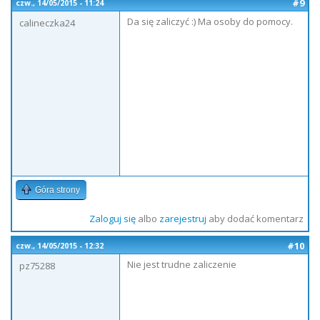
#9
czw., 14/05/2015 - 11:24
Da się zaliczyć :) Ma osoby do pomocy.
calineczka24
Góra strony
Zaloguj się
albo
zarejestruj
aby dodać komentarz
#10
czw., 14/05/2015 - 12:32
Nie jest trudne zaliczenie
pz75288