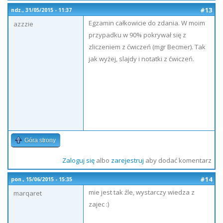
#13
ndz., 31/05/2015 - 11:37
Egzamin całkowicie do zdania. W moim
azzzie
przypadku w 90% pokrywał się z
zliczeniem z ćwiczeń (mgr Becmer). Tak
jak wyżej, slajdy i notatki z ćwiczeń.
Góra strony
Zaloguj się
albo
zarejestruj
aby dodać komentarz
#14
pon., 15/06/2015 - 15:35
mie jest tak źle, wystarczy wiedza z
marqaret
zajec :)