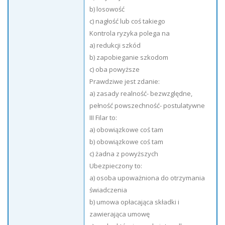
b) losowość
c) nagłość lub coś takiego
Kontrola ryzyka polega na
a) redukcji szkód
b) zapobieganie szkodom
c) oba powyższe
Prawdziwe jest zdanie:
a) zasady realność- bezwzględne,
pełność powszechność- postulatywne
III Filar to:
a) obowiązkowe coś tam
b) obowiązkowe coś tam
c) żadna z powyższych
Ubezpieczony to:
a) osoba upoważniona do otrzymania
świadczenia
b) umowa opłacająca składki i
zawierająca umowę