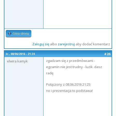
Góra strony
Zaloguj się
albo
zarejestruj
aby dodać komentarz
#26
śr., 08/06/2016 - 21:24
zgadzam się z przedmówcami -
elwira kamyk
egzamin nie jest trudny - luzik. dasz
radę
Połączony z 08.06.2016 21:25:
no i prezentacja to podstawa!