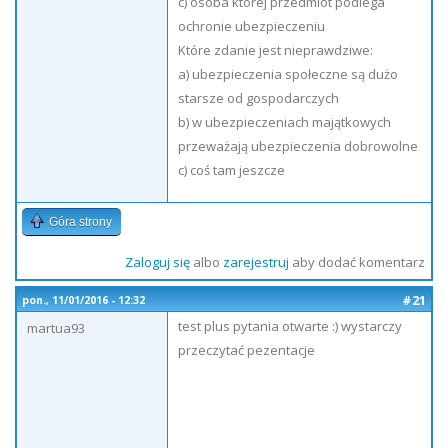
c) osoba której przedmiot podlega
ochronie ubezpieczeniu
Które zdanie jest nieprawdziwe:
a) ubezpieczenia społeczne są dużo
starsze od gospodarczych
b) w ubezpieczeniach majątkowych
przeważają ubezpieczenia dobrowolne
c) coś tam jeszcze
Góra strony
Zaloguj się
albo
zarejestruj
aby dodać komentarz
#21
pon., 11/01/2016 - 12:32
test plus pytania otwarte :) wystarczy
martua93
przeczytać pezentacje