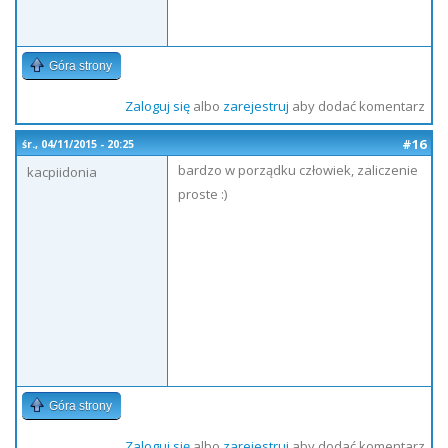
Góra strony
Zaloguj się
albo
zarejestruj
aby dodać komentarz
#16
śr., 04/11/2015 - 20:25
bardzo w porządku człowiek, zaliczenie
kacpiidonia
proste :)
Góra strony
Zaloguj się
albo
zarejestruj
aby dodać komentarz