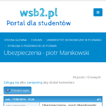
STRONA GŁÓWNA
FORUMS
UNIWERSYTET EKONOMICZNY W POZNANIU
DYSKUSJA O PRZEDMIOCIE UE POZNAŃ
Ubezpieczenia - piotr Manikowski
39 posts / 0 nowych
Zaloguj się
albo
zarejestruj
aby dodać komentarz
Ostatni wpis
#1
sob., 17/05/2014 - 13:24
Ubezpieczenia - piotr Manikowski