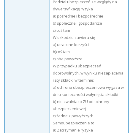
Podział ubezpieczeń ze wzglądy na
dywersyfikację ryzyka
a) pośrednie i bezpośrednie
b) społeczne i gospodarcze
c) coś tam
W szkodzie zawiera się
a) utracone korzyści
b)coś tam
c) oba powyższe
W przypadku ubezpieczeń
dobrowolnych, w wyniku niezapłacenia
raty składki w terminie:
a) ochrona ubezpieczeniowa wygasa w
dniu konieczności wpłynięcia składki
b) nie zwalnia to ZU od ochrony
ubezpieczeniowej
c) żadne z powyższych
Samoubezpieczenie to
a) Zatrzymanie ryzyka