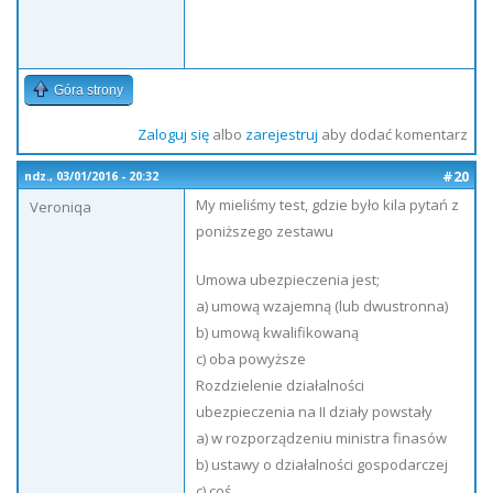
Góra strony
Zaloguj się
albo
zarejestruj
aby dodać komentarz
#20
ndz., 03/01/2016 - 20:32
My mieliśmy test, gdzie było kila pytań z
Veroniqa
poniższego zestawu
Umowa ubezpieczenia jest;
a) umową wzajemną (lub dwustronna)
b) umową kwalifikowaną
c) oba powyższe
Rozdzielenie działalności
ubezpieczenia na II działy powstały
a) w rozporządzeniu ministra finasów
b) ustawy o działalności gospodarczej
c) coś