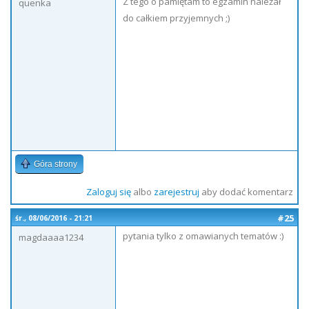
Z tego o pamiętam to egzamin należał
quenka
do całkiem przyjemnych ;)
Góra strony
Zaloguj się
albo
zarejestruj
aby dodać komentarz
#25
śr., 08/06/2016 - 21:21
pytania tylko z omawianych tematów :)
magdaaaa1234