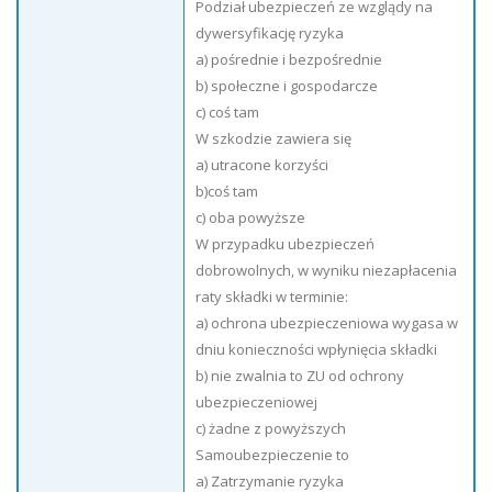
Podział ubezpieczeń ze wzglądy na
dywersyfikację ryzyka
a) pośrednie i bezpośrednie
b) społeczne i gospodarcze
c) coś tam
W szkodzie zawiera się
a) utracone korzyści
b)coś tam
c) oba powyższe
W przypadku ubezpieczeń
dobrowolnych, w wyniku niezapłacenia
raty składki w terminie:
a) ochrona ubezpieczeniowa wygasa w
dniu konieczności wpłynięcia składki
b) nie zwalnia to ZU od ochrony
ubezpieczeniowej
c) żadne z powyższych
Samoubezpieczenie to
a) Zatrzymanie ryzyka