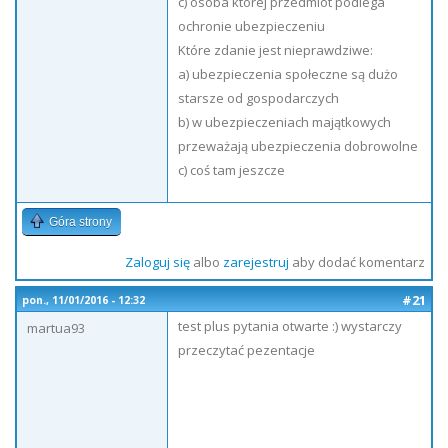
c) osoba której przedmiot podlega
ochronie ubezpieczeniu
Które zdanie jest nieprawdziwe:
a) ubezpieczenia społeczne są dużo
starsze od gospodarczych
b) w ubezpieczeniach majątkowych
przeważają ubezpieczenia dobrowolne
c) coś tam jeszcze
Góra strony
Zaloguj się
albo
zarejestruj
aby dodać komentarz
#21
pon., 11/01/2016 - 12:32
test plus pytania otwarte :) wystarczy
martua93
przeczytać pezentacje