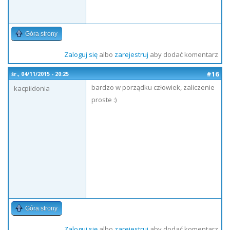
Góra strony
Zaloguj się
albo
zarejestruj
aby dodać komentarz
#16
śr., 04/11/2015 - 20:25
bardzo w porządku człowiek, zaliczenie
kacpiidonia
proste :)
Góra strony
Zaloguj się
albo
zarejestruj
aby dodać komentarz