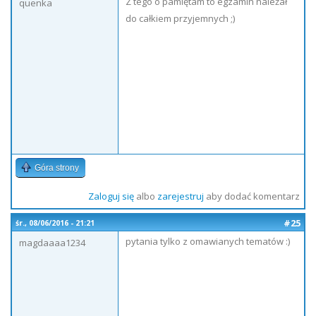
Z tego o pamiętam to egzamin należał
quenka
do całkiem przyjemnych ;)
Góra strony
Zaloguj się
albo
zarejestruj
aby dodać komentarz
#25
śr., 08/06/2016 - 21:21
pytania tylko z omawianych tematów :)
magdaaaa1234