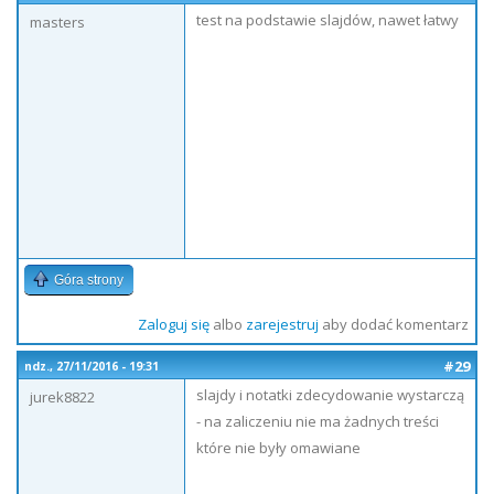
test na podstawie slajdów, nawet łatwy
masters
Góra strony
Zaloguj się
albo
zarejestruj
aby dodać komentarz
#29
ndz., 27/11/2016 - 19:31
slajdy i notatki zdecydowanie wystarczą
jurek8822
- na zaliczeniu nie ma żadnych treści
które nie były omawiane