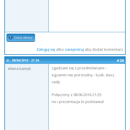
Góra strony
Zaloguj się
albo
zarejestruj
aby dodać komentarz
#26
śr., 08/06/2016 - 21:24
zgadzam się z przedmówcami -
elwira kamyk
egzamin nie jest trudny - luzik. dasz
radę
Połączony z 08.06.2016 21:25:
no i prezentacja to podstawa!