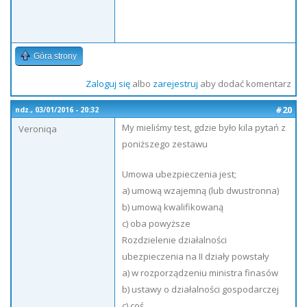
Góra strony
Zaloguj się
albo
zarejestruj
aby dodać komentarz
#20
ndz., 03/01/2016 - 20:32
My mieliśmy test, gdzie było kila pytań z
Veroniqa
poniższego zestawu
Umowa ubezpieczenia jest;
a) umową wzajemną (lub dwustronna)
b) umową kwalifikowaną
c) oba powyższe
Rozdzielenie działalności
ubezpieczenia na II działy powstały
a) w rozporządzeniu ministra finasów
b) ustawy o działalności gospodarczej
c) coś