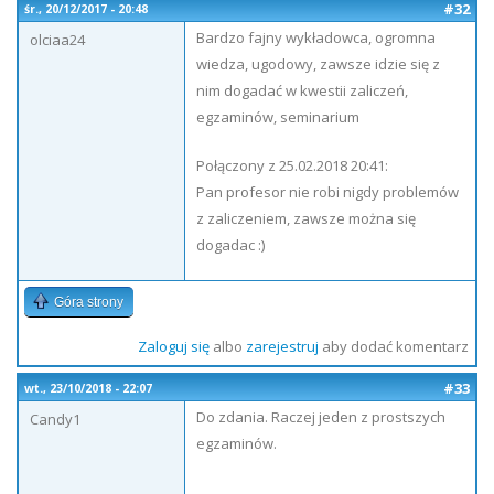
#32
śr., 20/12/2017 - 20:48
Bardzo fajny wykładowca, ogromna
olciaa24
wiedza, ugodowy, zawsze idzie się z
nim dogadać w kwestii zaliczeń,
egzaminów, seminarium
Połączony z 25.02.2018 20:41:
Pan profesor nie robi nigdy problemów
z zaliczeniem, zawsze można się
dogadac :)
Góra strony
Zaloguj się
albo
zarejestruj
aby dodać komentarz
#33
wt., 23/10/2018 - 22:07
Do zdania. Raczej jeden z prostszych
Candy1
egzaminów.