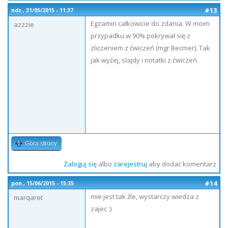
#13
ndz., 31/05/2015 - 11:37
Egzamin całkowicie do zdania. W moim
azzzie
przypadku w 90% pokrywał się z
zliczeniem z ćwiczeń (mgr Becmer). Tak
jak wyżej, slajdy i notatki z ćwiczeń.
Góra strony
Zaloguj się
albo
zarejestruj
aby dodać komentarz
#14
pon., 15/06/2015 - 15:35
mie jest tak źle, wystarczy wiedza z
marqaret
zajec :)