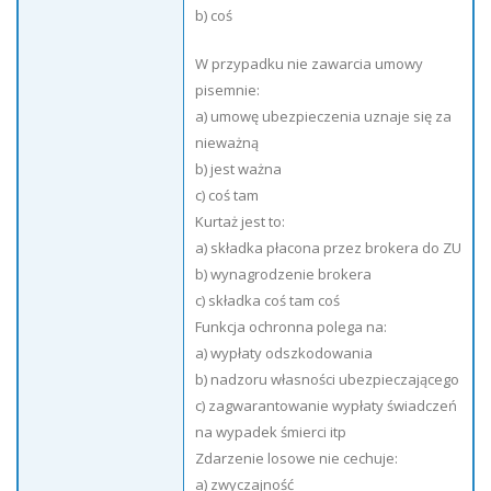
b) coś
W przypadku nie zawarcia umowy
pisemnie:
a) umowę ubezpieczenia uznaje się za
nieważną
b) jest ważna
c) coś tam
Kurtaż jest to:
a) składka płacona przez brokera do ZU
b) wynagrodzenie brokera
c) składka coś tam coś
Funkcja ochronna polega na:
a) wypłaty odszkodowania
b) nadzoru własności ubezpieczającego
c) zagwarantowanie wypłaty świadczeń
na wypadek śmierci itp
Zdarzenie losowe nie cechuje:
a) zwyczajność