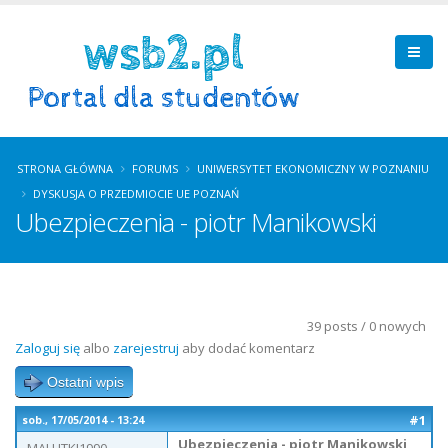
STRONA GŁÓWNA
FORUMS
UNIWERSYTET EKONOMICZNY W POZNANIU
DYSKUSJA O PRZEDMIOCIE UE POZNAŃ
Ubezpieczenia - piotr Manikowski
39 posts / 0 nowych
Zaloguj się
albo
zarejestruj
aby dodać komentarz
Ostatni wpis
#1
sob., 17/05/2014 - 13:24
Ubezpieczenia - piotr Manikowski