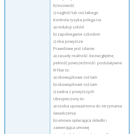
b) losowość
c) nagłość lub coś takiego
Kontrola ryzyka polega na
a) redukcji szkód
b) zapobieganie szkodom
c) oba powyższe
Prawdziwe jest zdanie:
a) zasady realność- bezwzględne,
pełność powszechność- postulatywne
III Filar to:
a) obowiązkowe coś tam
b) obowiązkowe coś tam
c) żadna z powyższych
Ubezpieczony to:
a) osoba upoważniona do otrzymania
świadczenia
b) umowa opłacająca składki i
zawierająca umowę