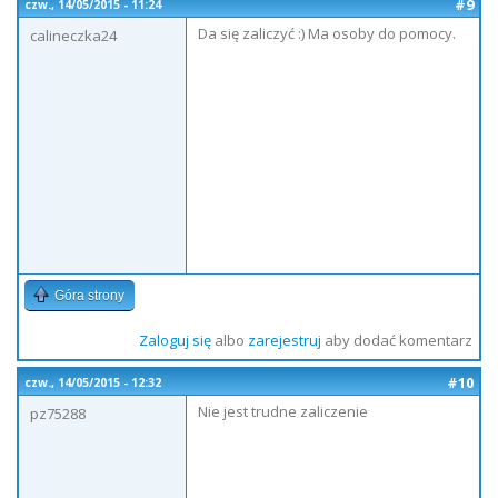
#9
czw., 14/05/2015 - 11:24
Da się zaliczyć :) Ma osoby do pomocy.
calineczka24
Góra strony
Zaloguj się
albo
zarejestruj
aby dodać komentarz
#10
czw., 14/05/2015 - 12:32
Nie jest trudne zaliczenie
pz75288