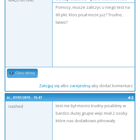
MALUTKI1990
Pomocy, musze zaliczyc u niego test na
60 pkt. Ktos pisał moze juz? Trudno,
łatwo?
Góra strony
Zaloguj się
albo
zarejestruj
aby dodać komentarz
#2
śr., 07/01/2015 - 15:47
test nie był mocno trudny pisaliśmy w
nashed
bardzo dużej grupie więc miał 2 osoby
które nas dodatkowo pilnowały