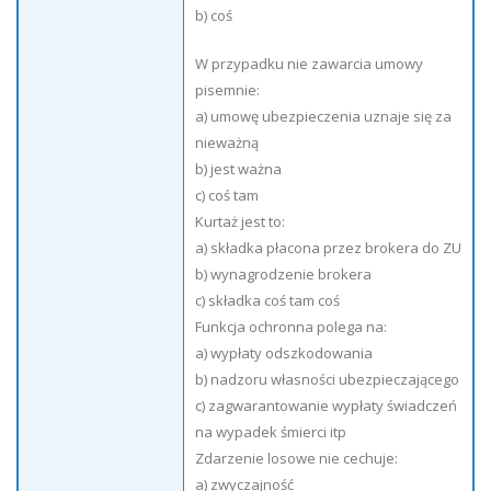
b) coś
W przypadku nie zawarcia umowy
pisemnie:
a) umowę ubezpieczenia uznaje się za
nieważną
b) jest ważna
c) coś tam
Kurtaż jest to:
a) składka płacona przez brokera do ZU
b) wynagrodzenie brokera
c) składka coś tam coś
Funkcja ochronna polega na:
a) wypłaty odszkodowania
b) nadzoru własności ubezpieczającego
c) zagwarantowanie wypłaty świadczeń
na wypadek śmierci itp
Zdarzenie losowe nie cechuje:
a) zwyczajność