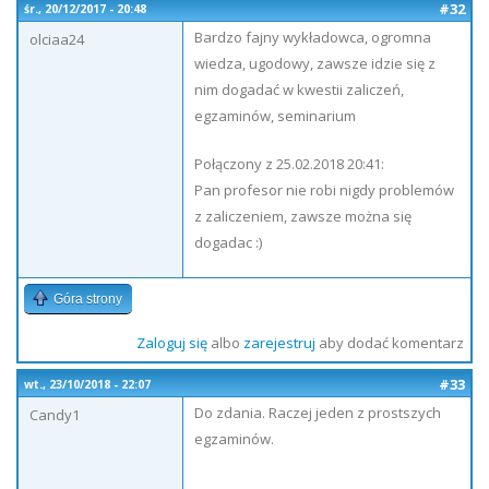
#32
śr., 20/12/2017 - 20:48
Bardzo fajny wykładowca, ogromna
olciaa24
wiedza, ugodowy, zawsze idzie się z
nim dogadać w kwestii zaliczeń,
egzaminów, seminarium
Połączony z 25.02.2018 20:41:
Pan profesor nie robi nigdy problemów
z zaliczeniem, zawsze można się
dogadac :)
Góra strony
Zaloguj się
albo
zarejestruj
aby dodać komentarz
#33
wt., 23/10/2018 - 22:07
Do zdania. Raczej jeden z prostszych
Candy1
egzaminów.