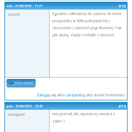
#13
ndz., 31/05/2015 - 11:37
Egzamin całkowicie do zdania. W moim
azzzie
przypadku w 90% pokrywał się z
zliczeniem z ćwiczeń (mgr Becmer). Tak
jak wyżej, slajdy i notatki z ćwiczeń.
Góra strony
Zaloguj się
albo
zarejestruj
aby dodać komentarz
#14
pon., 15/06/2015 - 15:35
mie jest tak źle, wystarczy wiedza z
marqaret
zajec :)