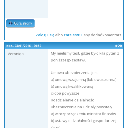
Góra strony
Zaloguj się
albo
zarejestruj
aby dodać komentarz
#20
ndz., 03/01/2016 - 20:32
My mieliśmy test, gdzie było kila pytań z
Veroniqa
poniższego zestawu
Umowa ubezpieczenia jest;
a) umową wzajemną (lub dwustronna)
b) umową kwalifikowaną
c) oba powyższe
Rozdzielenie działalności
ubezpieczenia na II działy powstały
a) w rozporządzeniu ministra finasów
b) ustawy o działalności gospodarczej
c) coś