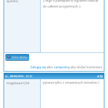
Z tego o pamiętam to egzamin należał
quenka
do całkiem przyjemnych ;)
Góra strony
Zaloguj się
albo
zarejestruj
aby dodać komentarz
#25
śr., 08/06/2016 - 21:21
pytania tylko z omawianych tematów :)
magdaaaa1234