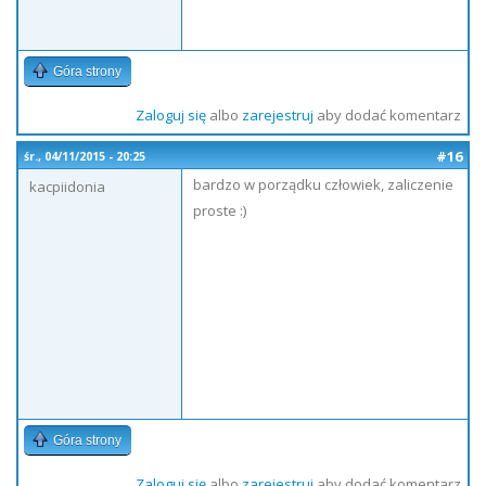
Góra strony
Zaloguj się
albo
zarejestruj
aby dodać komentarz
#16
śr., 04/11/2015 - 20:25
bardzo w porządku człowiek, zaliczenie
kacpiidonia
proste :)
Góra strony
Zaloguj się
albo
zarejestruj
aby dodać komentarz