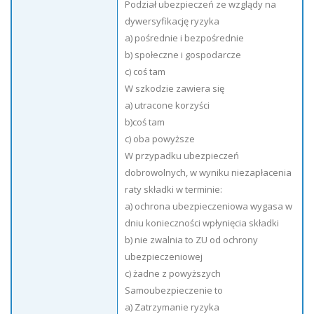
Podział ubezpieczeń ze wzglądy na
dywersyfikację ryzyka
a) pośrednie i bezpośrednie
b) społeczne i gospodarcze
c) coś tam
W szkodzie zawiera się
a) utracone korzyści
b)coś tam
c) oba powyższe
W przypadku ubezpieczeń
dobrowolnych, w wyniku niezapłacenia
raty składki w terminie:
a) ochrona ubezpieczeniowa wygasa w
dniu konieczności wpłynięcia składki
b) nie zwalnia to ZU od ochrony
ubezpieczeniowej
c) żadne z powyższych
Samoubezpieczenie to
a) Zatrzymanie ryzyka