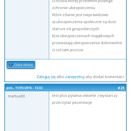
c) osoba której przedmiot podlega
ochronie ubezpieczeniu
Które zdanie jest nieprawdziwe:
a) ubezpieczenia społeczne są dużo
starsze od gospodarczych
b) w ubezpieczeniach majątkowych
przeważają ubezpieczenia dobrowolne
c) coś tam jeszcze
Góra strony
Zaloguj się
albo
zarejestruj
aby dodać komentarz
#21
pon., 11/01/2016 - 12:32
test plus pytania otwarte :) wystarczy
martua93
przeczytać pezentacje