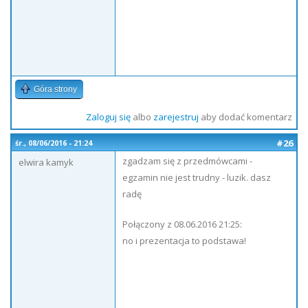
Góra strony
Zaloguj się
albo
zarejestruj
aby dodać komentarz
#26
śr., 08/06/2016 - 21:24
zgadzam się z przedmówcami -
elwira kamyk
egzamin nie jest trudny - luzik. dasz
radę
Połączony z 08.06.2016 21:25:
no i prezentacja to podstawa!