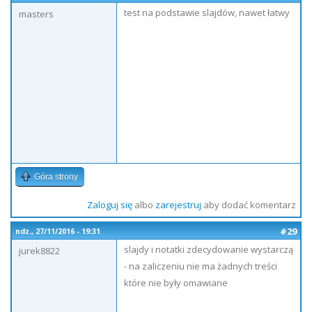
test na podstawie slajdów, nawet łatwy
masters
Góra strony
Zaloguj się
albo
zarejestruj
aby dodać komentarz
#29
ndz., 27/11/2016 - 19:31
slajdy i notatki zdecydowanie wystarczą
jurek8822
- na zaliczeniu nie ma żadnych treści
które nie były omawiane