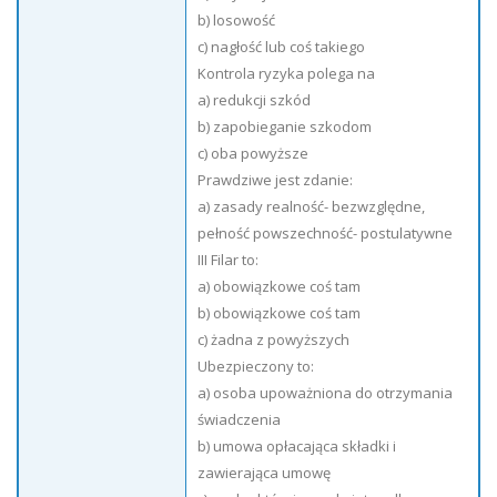
b) losowość
c) nagłość lub coś takiego
Kontrola ryzyka polega na
a) redukcji szkód
b) zapobieganie szkodom
c) oba powyższe
Prawdziwe jest zdanie:
a) zasady realność- bezwzględne,
pełność powszechność- postulatywne
III Filar to:
a) obowiązkowe coś tam
b) obowiązkowe coś tam
c) żadna z powyższych
Ubezpieczony to:
a) osoba upoważniona do otrzymania
świadczenia
b) umowa opłacająca składki i
zawierająca umowę