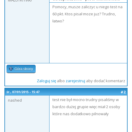
MALUTKI1990
Pomocy, musze zaliczyc u niego test na
60 pkt. Ktos pisał moze juz? Trudno,
łatwo?
Góra strony
Zaloguj się
albo
zarejestruj
aby dodać komentarz
#2
śr., 07/01/2015 - 15:47
test nie był mocno trudny pisaliśmy w
nashed
bardzo dużej grupie więc miał 2 osoby
które nas dodatkowo pilnowały