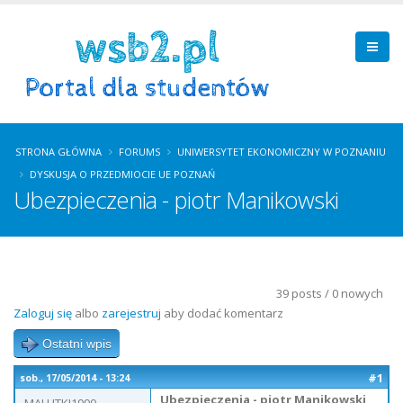
STRONA GŁÓWNA
FORUMS
UNIWERSYTET EKONOMICZNY W POZNANIU
DYSKUSJA O PRZEDMIOCIE UE POZNAŃ
Ubezpieczenia - piotr Manikowski
39 posts / 0 nowych
Zaloguj się
albo
zarejestruj
aby dodać komentarz
Ostatni wpis
#1
sob., 17/05/2014 - 13:24
Ubezpieczenia - piotr Manikowski