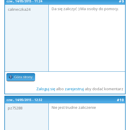
#9
czw., 14/05/2015 - 11:24
Da się zaliczyć :) Ma osoby do pomocy.
calineczka24
Góra strony
Zaloguj się
albo
zarejestruj
aby dodać komentarz
#10
czw., 14/05/2015 - 12:32
Nie jest trudne zaliczenie
pz75288