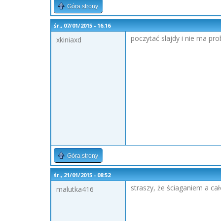
Góra strony
śr., 07/01/2015 - 16:16
poczytać slajdy i nie ma pro
xkiniaxd
Góra strony
śr., 21/01/2015 - 08:52
straszy, że ściaganiem a całe
malutka416