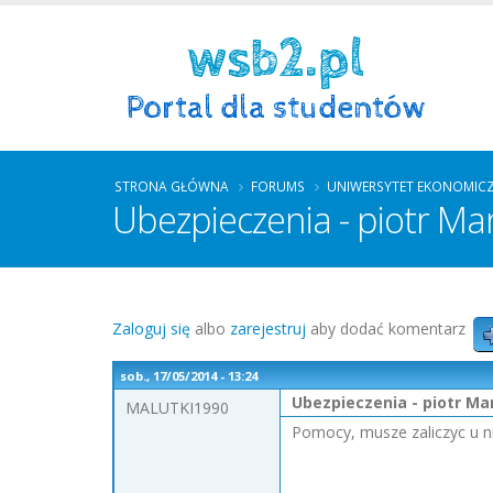
STRONA GŁÓWNA
FORUMS
UNIWERSYTET EKONOMIC
Ubezpieczenia - piotr Ma
Zaloguj się
albo
zarejestruj
aby dodać komentarz
sob., 17/05/2014 - 13:24
Ubezpieczenia - piotr Ma
MALUTKI1990
Pomocy, musze zaliczyc u ni