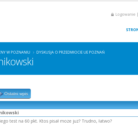
Logowanie |
STRO
ZNY W POZNANIU
DYSKUSJA O PRZEDMIOCIE UE POZNAŃ
nikowski
Ostatni wpis
nikowski
ego test na 60 pkt. Ktos pisał moze juz? Trudno, łatwo?