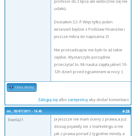
profesor do 2 lipca ale widocznie się nie
udało).
Dostałem 3,5 :P Więc tylko jeden
wrzesień będzie z Podstaw Finansów i
jeszcze mikra do napisania :D
Nie przesadzajcie nie było to aż takie
ciężkie. Wystarczyło porządnie
przeczytać to. Mi nauka zajęła jakieś 10-
12h dzień przed egzaminem w nocy :)
Góra strony
Zaloguj się
albo
zarejestruj
aby dodać komentarz
#28
wt., 05/07/2011 - 16:45
Ja jeszcze nie mam oceny z prawa,a juz
Ewela21
dzisiaj pojawily sie z marketingu a nie
jak z prawa ponad 2 tygodnie minely a