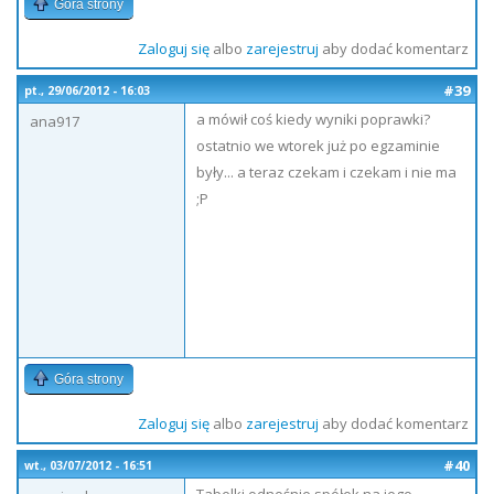
Góra strony
Zaloguj się
albo
zarejestruj
aby dodać komentarz
#39
pt., 29/06/2012 - 16:03
a mówił coś kiedy wyniki poprawki?
ana917
ostatnio we wtorek już po egzaminie
były... a teraz czekam i czekam i nie ma
;P
Góra strony
Zaloguj się
albo
zarejestruj
aby dodać komentarz
#40
wt., 03/07/2012 - 16:51