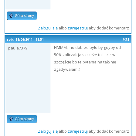
Góra strony
Zaloguj się
albo
zarejestruj
aby dodać komentarz
#21
sob., 18/06/2011 - 18:51
HMMM...no dobrze było by gdyby od
paula7379
50% zaliczał. ja szczeże to licze na
szczęście bo te pytania na tak/nie
zgadywałam :)
Góra strony
Zaloguj się
albo
zarejestruj
aby dodać komentarz