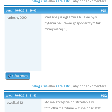
Zaloguj się
albo
zarejestruj
aby dodać komentarz
#31
pon., 14/05/2012 - 20:00
Mieliście już egzamin z R. jakie były
radosny9090
pytania na Prawie gospodarczym tak
mniej więcej ? ;)
Góra strony
Zaloguj się
albo
zarejestruj
aby dodać komentarz
#32
czw., 17/05/2012 - 21:40
kto ma szczęście do strzelania w
ewelka512
totolotka ma zdane w zupełności D:D: