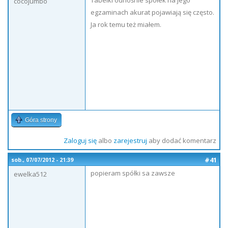
Tabelki odnośnie spółek na jego
cocojumbo
egzaminach akurat pojawiają się często.
Ja rok temu też miałem.
Góra strony
Zaloguj się
albo
zarejestruj
aby dodać komentarz
#41
sob., 07/07/2012 - 21:39
popieram spółki sa zawsze
ewelka512