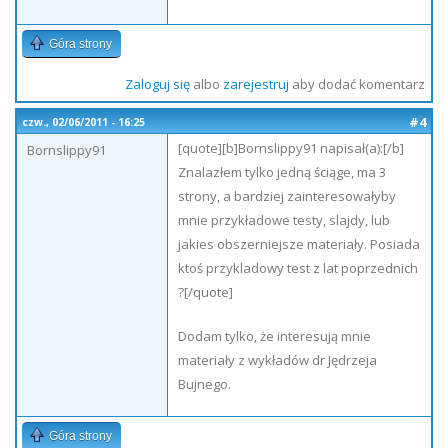
Góra strony
Zaloguj się
albo
zarejestruj
aby dodać komentarz
#4
czw., 02/06/2011 - 16:25
[quote][b]Bornslippy91 napisał(a):[/b]
Bornslippy91
Znalazłem tylko jedną ściąge, ma 3
strony, a bardziej zainteresowałyby
mnie przykładowe testy, slajdy, lub
jakies obszerniejsze materiały. Posiada
ktoś przykladowy test z lat poprzednich
?[/quote]
Dodam tylko, że interesują mnie
materiały z wykładów dr Jędrzeja
Bujnego.
Góra strony