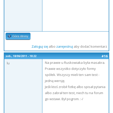
Góra strony
Zaloguj się
albo
zarejestruj
aby dodać komentarz
#16
sob., 18/06/2011 - 18:22
Na prawie u Ruskowiaka była masakra.
lu
Prawie wszystko dotyczyło formy
spółek. Wszyscy mieli ten sam test -
jedną wersję.
Jeśli ktoś zrobił fotkę albo spisał pytania
albo zabrał ten test, niech tu na forum
go wstawi. Był pogrom. :-/