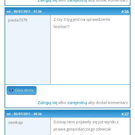
Zaloguj się
albo
zarejestruj
aby dodać komentarz
#26
wt., 05/07/2011 - 01:06
2 czy 3 tyg jest na sprawdzenie
paula7379
testów??
Góra strony
Zaloguj się
albo
zarejestruj
aby dodać komentarz
#27
wt., 05/07/2011 - 08:36
Dzisiaj rano pojawiły się już wyniki z
zemkap
prawa gospodarczego (obiecał