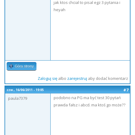
jak ktos chcial to pisal egz 3 pytania i
heyah
Góra strony
Zaloguj się
albo
zarejestruj
aby dodać komentarz
#7
czw., 16/06/2011 - 19:05
podobno na PG ma być test 30 pytań
paula7379
prawda fałsz i abcd. ma ktoś go może??