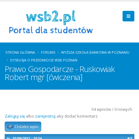
STRONA GŁÓWNA
FORUMS
WYŻSZA SZKOŁA BANKOWA W POZNANIU
DYSKUSJA O PRZEDMIOCIE WSB POZNAŃ
Prawo Gospodarcze - Ruskowiak
Robert mgr [ćwiczenia]
54 wpisów / 0 nowych
Zaloguj się
albo
zarejestruj
aby dodać komentarz
Ostatni wpis
#1
śr., 01/06/2011 - 10:34