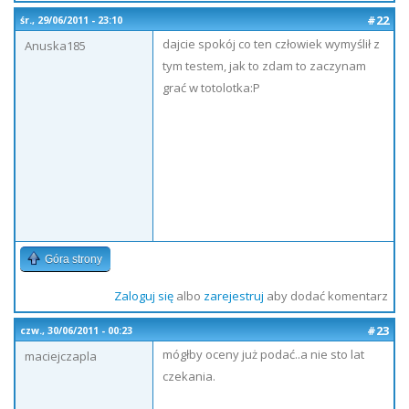
#22
śr., 29/06/2011 - 23:10
dajcie spokój co ten człowiek wymyślił z
Anuska185
tym testem, jak to zdam to zaczynam
grać w totolotka:P
Góra strony
Zaloguj się
albo
zarejestruj
aby dodać komentarz
#23
czw., 30/06/2011 - 00:23
mógłby oceny już podać..a nie sto lat
maciejczapla
czekania.