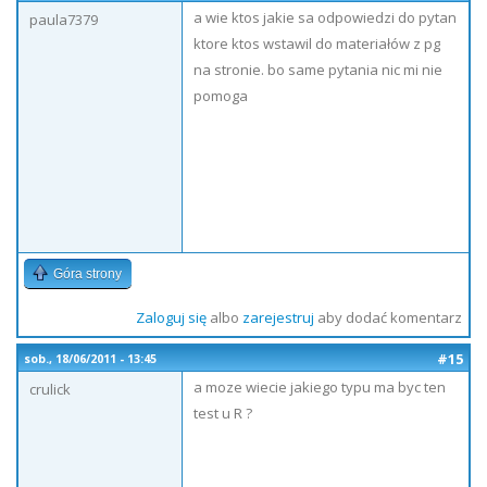
a wie ktos jakie sa odpowiedzi do pytan
paula7379
ktore ktos wstawil do materiałów z pg
na stronie. bo same pytania nic mi nie
pomoga
Góra strony
Zaloguj się
albo
zarejestruj
aby dodać komentarz
#15
sob., 18/06/2011 - 13:45
a moze wiecie jakiego typu ma byc ten
crulick
test u R ?