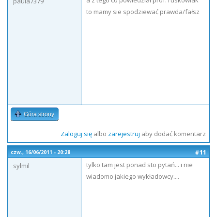
a z tego co powiedział prof. ruskowiak
paula7379
to mamy sie spodziewać prawda/fałsz
Góra strony
Zaloguj się
albo
zarejestruj
aby dodać komentarz
#11
czw., 16/06/2011 - 20:28
tylko tam jest ponad sto pytań... i nie
sylmil
wiadomo jakiego wykładowcy....