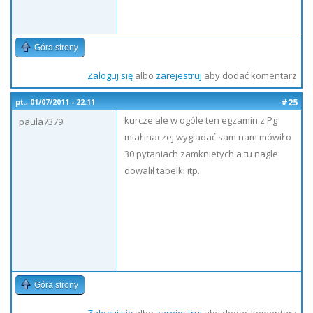
Góra strony
Zaloguj się
albo
zarejestruj
aby dodać komentarz
#25
pt., 01/07/2011 - 22:11
kurcze ale w ogóle ten egzamin z Pg
paula7379
miał inaczej wygladać sam nam mówił o
30 pytaniach zamknietych a tu nagle
dowalił tabelki itp.
Góra strony