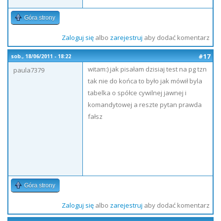
Góra strony
Zaloguj się
albo
zarejestruj
aby dodać komentarz
#17
sob., 18/06/2011 - 18:22
witam:) jak pisałam dzisiaj test na pg tzn
paula7379
tak nie do końca to było jak mówił byla
tabelka o spółce cywilnej jawnej i
komandytowej a reszte pytan prawda
fałsz
Góra strony
Zaloguj się
albo
zarejestruj
aby dodać komentarz