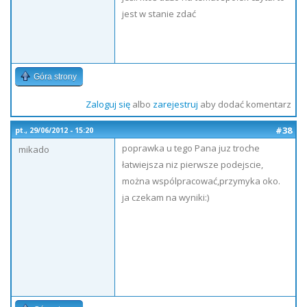
jest w stanie zdać
Góra strony
Zaloguj się
albo
zarejestruj
aby dodać komentarz
#38
pt., 29/06/2012 - 15:20
poprawka u tego Pana juz troche
mikado
łatwiejsza niz pierwsze podejscie,
można wspólpracować,przymyka oko.
ja czekam na wyniki:)