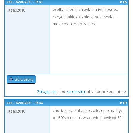
#18
sob., 18/06/2011 - 18:37
wielka strzelinca była na tym tescie...
aga02010
czegos takiego s nie spodziewałam..
moze byc cieżko zaliczyc
Góra strony
Zaloguj się
albo
zarejestruj
aby dodać komentarz
#19
sob., 18/06/2011 - 18:38
chociaz słyszałamze zaliczenie ma byc
aga02010
od 50% a nie jak wstepnie mówił od 60