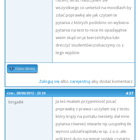
razem, teraz nauczyłam sie
wszystkiego co umieścil na moodlach by
zdać poprawkę ale jak czytam te
pytania z których podobno on wybiera
pytania na test to rece mi opadają!nie
wiem skąd on je bierze!chyba lubi
dreczyć studentów:(zobaczymy co z
tego wyjdzie.
Góra strony
Zaloguj się
albo
zarejestruj
aby dodać komentarz
#37
czw., 28/06/2012 - 23:24
Ja też miałam przyjemność pisać
kinga84
poprawkę z prawa i uczyłam się z testu
który krąży na portalu niestety dał inne
pytania również otwarte np uzupełnij ile
wynosi udział kapitału w sp. z.o.o. ale
jeśli ktoś dużo na temat spółek czytał to