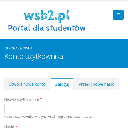
STRONA GŁÓWNA
Konto użytkownika
Zakładki podstawowe
Utwórz nowe konto
Zaloguj
(aktywna
Prześlij nowe hasło
karta)
Nazwa użytkownika
*
Nazwa użytkownika witryny wsb2 - ogromna baza notatek.
Hasło
*