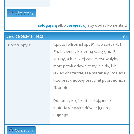
Góra strony
Zaloguj się
albo
zarejestruj
aby dodać komentarz
#4
czw., 02/06/2011 - 16:25
[quote][b]Bornslippy91 napisał(a):[/b]
Bornslippy91
Znalazłem tylko jedną ściąge, ma 3
strony, a bardziej zainteresowałyby
mnie przykładowe testy, slajdy, lub
jakies obszerniejsze materiały. Posiada
ktoś przykladowy test z lat poprzednich
?[/quote]
Dodam tylko, że interesują mnie
materiały z wykładów dr Jędrzeja
Bujnego.
Góra strony