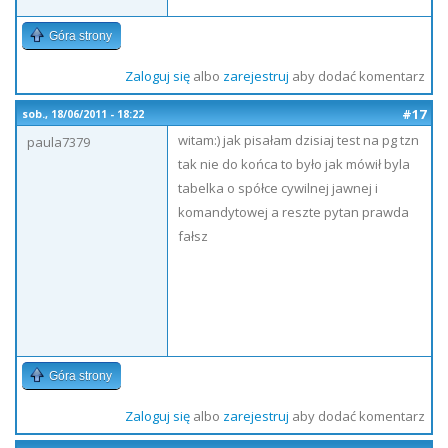
Góra strony
Zaloguj się
albo
zarejestruj
aby dodać komentarz
#17
sob., 18/06/2011 - 18:22
witam:) jak pisałam dzisiaj test na pg tzn
paula7379
tak nie do końca to było jak mówił byla
tabelka o spółce cywilnej jawnej i
komandytowej a reszte pytan prawda
fałsz
Góra strony
Zaloguj się
albo
zarejestruj
aby dodać komentarz