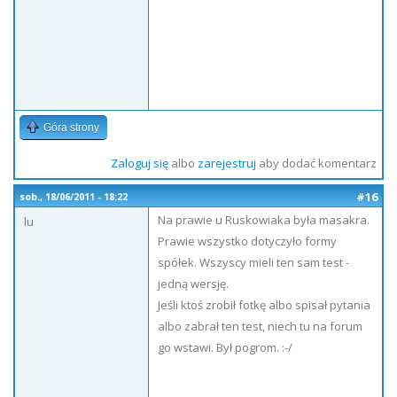
Góra strony
Zaloguj się
albo
zarejestruj
aby dodać komentarz
#16
sob., 18/06/2011 - 18:22
Na prawie u Ruskowiaka była masakra.
lu
Prawie wszystko dotyczyło formy
spółek. Wszyscy mieli ten sam test -
jedną wersję.
Jeśli ktoś zrobił fotkę albo spisał pytania
albo zabrał ten test, niech tu na forum
go wstawi. Był pogrom. :-/