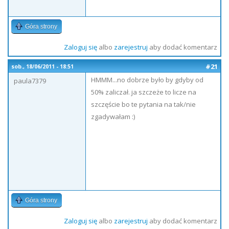
Góra strony
Zaloguj się
albo
zarejestruj
aby dodać komentarz
#21
sob., 18/06/2011 - 18:51
HMMM...no dobrze było by gdyby od
paula7379
50% zaliczał. ja szczeże to licze na
szczęście bo te pytania na tak/nie
zgadywałam :)
Góra strony
Zaloguj się
albo
zarejestruj
aby dodać komentarz