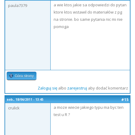
a wie ktos jakie sa odpowiedzi do pytan
paula7379
ktore ktos wstawil do materiałów z pg
na stronie. bo same pytania nic mi nie
pomoga
Góra strony
Zaloguj się
albo
zarejestruj
aby dodać komentarz
#15
sob., 18/06/2011 - 13:45
a moze wiecie jakiego typu ma byc ten
crulick
test u R ?