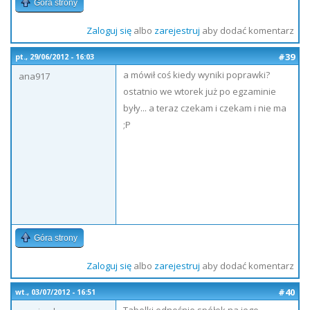
Góra strony
Zaloguj się
albo
zarejestruj
aby dodać komentarz
#39
pt., 29/06/2012 - 16:03
a mówił coś kiedy wyniki poprawki?
ana917
ostatnio we wtorek już po egzaminie
były... a teraz czekam i czekam i nie ma
;P
Góra strony
Zaloguj się
albo
zarejestruj
aby dodać komentarz
#40
wt., 03/07/2012 - 16:51