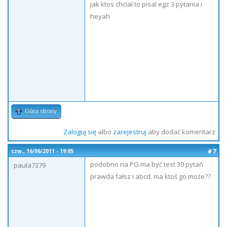
jak ktos chcial to pisal egz 3 pytania i
heyah
Góra strony
Zaloguj się
albo
zarejestruj
aby dodać komentarz
#7
czw., 16/06/2011 - 19:05
podobno na PG ma być test 30 pytań
paula7379
prawda fałsz i abcd. ma ktoś go może??