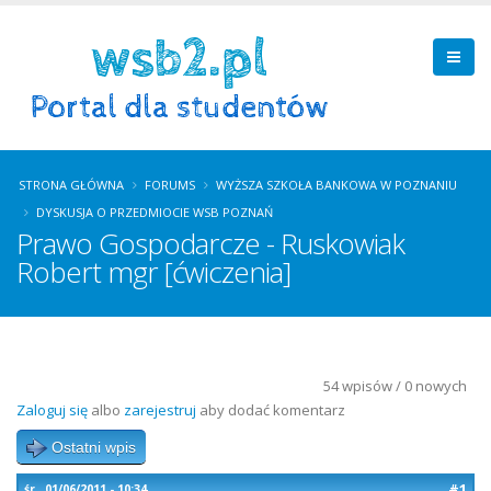
STRONA GŁÓWNA
FORUMS
WYŻSZA SZKOŁA BANKOWA W POZNANIU
DYSKUSJA O PRZEDMIOCIE WSB POZNAŃ
Prawo Gospodarcze - Ruskowiak
Robert mgr [ćwiczenia]
54 wpisów / 0 nowych
Zaloguj się
albo
zarejestruj
aby dodać komentarz
Ostatni wpis
#1
śr., 01/06/2011 - 10:34