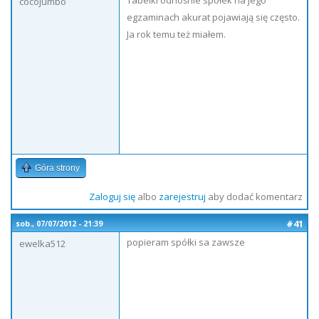
Tabelki odnośnie spółek na jego
cocojumbo
egzaminach akurat pojawiają się często.
Ja rok temu też miałem.
Góra strony
Zaloguj się
albo
zarejestruj
aby dodać komentarz
#41
sob., 07/07/2012 - 21:39
popieram spółki sa zawsze
ewelka512