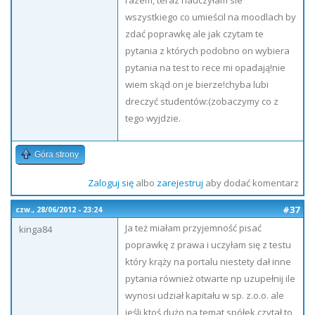
razem, teraz nauczyłam sie
wszystkiego co umieścil na moodlach by
zdać poprawkę ale jak czytam te
pytania z których podobno on wybiera
pytania na test to rece mi opadają!nie
wiem skąd on je bierze!chyba lubi
dreczyć studentów:(zobaczymy co z
tego wyjdzie.
Góra strony
Zaloguj się
albo
zarejestruj
aby dodać komentarz
#37
czw., 28/06/2012 - 23:24
Ja też miałam przyjemność pisać
kinga84
poprawkę z prawa i uczyłam się z testu
który krąży na portalu niestety dał inne
pytania również otwarte np uzupełnij ile
wynosi udział kapitału w sp. z.o.o. ale
jeśli ktoś dużo na temat spółek czytał to