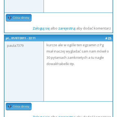
Góra strony
Zaloguj się
albo
zarejestruj
aby dodać komentarz
#25
pt., 01/07/2011 - 22:11
kurcze ale w ogóle ten egzamin z Pg
paula7379
miał inaczej wygladać sam nam mówił o
30 pytaniach zamknietych a tu nagle
dowalił tabelki itp.
Góra strony