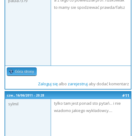
a z tego co powiedział prof. ruskowiak
paula7379
to mamy sie spodziewać prawda/fałsz
Góra strony
Zaloguj się
albo
zarejestruj
aby dodać komentarz
#11
czw., 16/06/2011 - 20:28
tylko tam jest ponad sto pytań... i nie
sylmil
wiadomo jakiego wykładowcy....