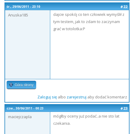
#22
śr., 29/06/2011 - 23:10
dajcie spokój co ten człowiek wymyślił z
Anuska185
tym testem, jak to zdam to zaczynam
grać w totolotka:P
Góra strony
Zaloguj się
albo
zarejestruj
aby dodać komentarz
#23
czw., 30/06/2011 - 00:23
mógłby oceny już podać..a nie sto lat
maciejczapla
czekania.