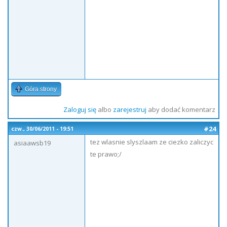
Góra strony
Zaloguj się
albo
zarejestruj
aby dodać komentarz
#24
czw., 30/06/2011 - 19:51
tez wlasnie slyszlaam ze ciezko zaliczyc
asiaawsb19
te prawo;/