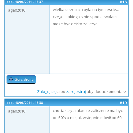
#18
sob., 18/06/2011 - 18:37
wielka strzelinca była na tym tescie...
aga02010
czegos takiego s nie spodziewałam..
moze byc cieżko zaliczyc
Góra strony
Zaloguj się
albo
zarejestruj
aby dodać komentarz
#19
sob., 18/06/2011 - 18:38
chociaz słyszałamze zaliczenie ma byc
aga02010
od 50% a nie jak wstepnie mówił od 60