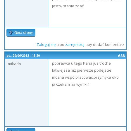
jest w stanie zdać
Góra strony
Zaloguj się
albo
zarejestruj
aby dodać komentarz
#38
pt., 29/06/2012 - 15:20
poprawka u tego Pana juz troche
mikado
łatwiejsza niz pierwsze podejscie,
można wspólpracować,przymyka oko.
ja czekam na wyniki:)