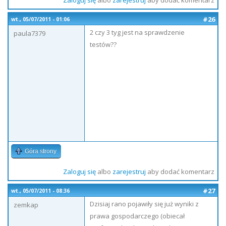
Zaloguj się
albo
zarejestruj
aby dodać komentarz
#26
wt., 05/07/2011 - 01:06
2 czy 3 tyg jest na sprawdzenie
paula7379
testów??
Góra strony
Zaloguj się
albo
zarejestruj
aby dodać komentarz
#27
wt., 05/07/2011 - 08:36
Dzisiaj rano pojawiły się już wyniki z
zemkap
prawa gospodarczego (obiecał