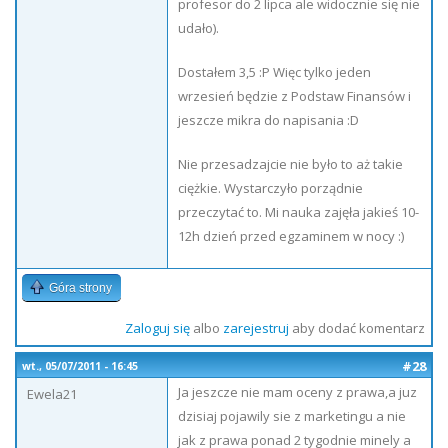
profesor do 2 lipca ale widocznie się nie
udało).
Dostałem 3,5 :P Więc tylko jeden
wrzesień będzie z Podstaw Finansów i
jeszcze mikra do napisania :D
Nie przesadzajcie nie było to aż takie
ciężkie. Wystarczyło porządnie
przeczytać to. Mi nauka zajęła jakieś 10-
12h dzień przed egzaminem w nocy :)
Góra strony
Zaloguj się
albo
zarejestruj
aby dodać komentarz
#28
wt., 05/07/2011 - 16:45
Ja jeszcze nie mam oceny z prawa,a juz
Ewela21
dzisiaj pojawily sie z marketingu a nie
jak z prawa ponad 2 tygodnie minely a