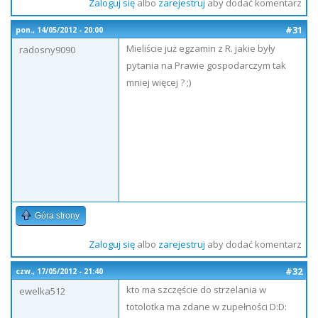
Zaloguj się
albo
zarejestruj
aby dodać komentarz
#31
pon., 14/05/2012 - 20:00
Mieliście już egzamin z R. jakie były
radosny9090
pytania na Prawie gospodarczym tak
mniej więcej ? ;)
Góra strony
Zaloguj się
albo
zarejestruj
aby dodać komentarz
#32
czw., 17/05/2012 - 21:40
kto ma szczęście do strzelania w
ewelka512
totolotka ma zdane w zupełności D:D: