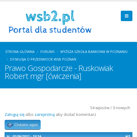
STRONA GŁÓWNA
FORUMS
WYŻSZA SZKOŁA BANKOWA W POZNANIU
DYSKUSJA O PRZEDMIOCIE WSB POZNAŃ
Prawo Gospodarcze - Ruskowiak
Robert mgr [ćwiczenia]
54 wpisów / 0 nowych
Zaloguj się
albo
zarejestruj
aby dodać komentarz
Ostatni wpis
#1
śr., 01/06/2011 - 10:34