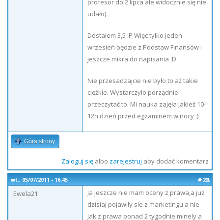
profesor do 2 lipca ale widocznie się nie
udało).
Dostałem 3,5 :P Więc tylko jeden
wrzesień będzie z Podstaw Finansów i
jeszcze mikra do napisania :D
Nie przesadzajcie nie było to aż takie
ciężkie. Wystarczyło porządnie
przeczytać to. Mi nauka zajęła jakieś 10-
12h dzień przed egzaminem w nocy :)
Góra strony
Zaloguj się
albo
zarejestruj
aby dodać komentarz
#28
wt., 05/07/2011 - 16:45
Ja jeszcze nie mam oceny z prawa,a juz
Ewela21
dzisiaj pojawily sie z marketingu a nie
jak z prawa ponad 2 tygodnie minely a