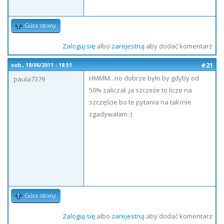
Góra strony
Zaloguj się
albo
zarejestruj
aby dodać komentarz
#21
sob., 18/06/2011 - 18:51
HMMM...no dobrze było by gdyby od
paula7379
50% zaliczał. ja szczeże to licze na
szczęście bo te pytania na tak/nie
zgadywałam :)
Góra strony
Zaloguj się
albo
zarejestruj
aby dodać komentarz