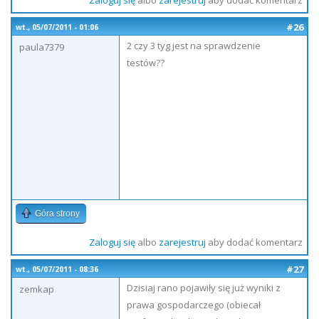
Zaloguj się
albo
zarejestruj
aby dodać komentarz
#26
wt., 05/07/2011 - 01:06
2 czy 3 tyg jest na sprawdzenie
paula7379
testów??
Góra strony
Zaloguj się
albo
zarejestruj
aby dodać komentarz
#27
wt., 05/07/2011 - 08:36
Dzisiaj rano pojawiły się już wyniki z
zemkap
prawa gospodarczego (obiecał