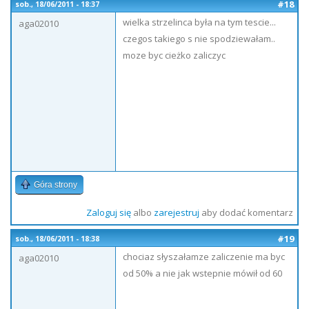
#18
sob., 18/06/2011 - 18:37
wielka strzelinca była na tym tescie...
aga02010
czegos takiego s nie spodziewałam..
moze byc cieżko zaliczyc
Góra strony
Zaloguj się
albo
zarejestruj
aby dodać komentarz
#19
sob., 18/06/2011 - 18:38
chociaz słyszałamze zaliczenie ma byc
aga02010
od 50% a nie jak wstepnie mówił od 60