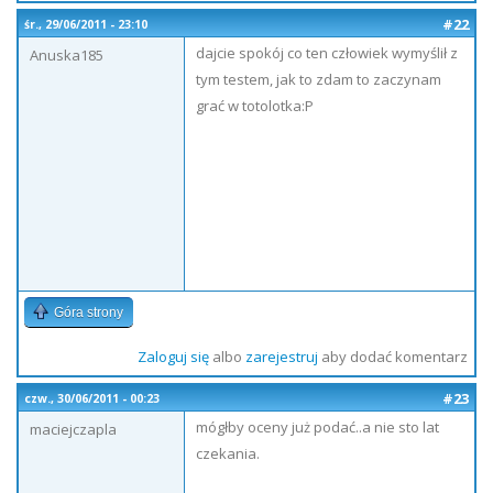
#22
śr., 29/06/2011 - 23:10
dajcie spokój co ten człowiek wymyślił z
Anuska185
tym testem, jak to zdam to zaczynam
grać w totolotka:P
Góra strony
Zaloguj się
albo
zarejestruj
aby dodać komentarz
#23
czw., 30/06/2011 - 00:23
mógłby oceny już podać..a nie sto lat
maciejczapla
czekania.