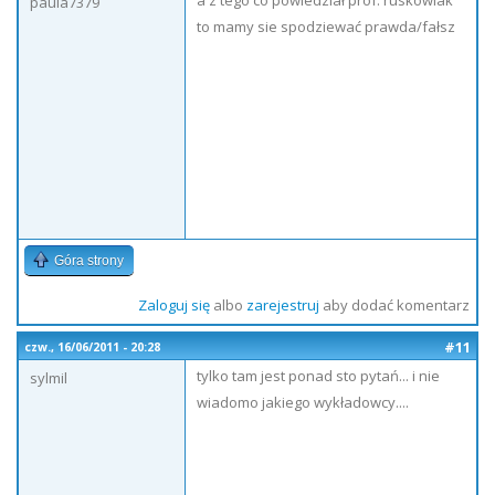
a z tego co powiedział prof. ruskowiak
paula7379
to mamy sie spodziewać prawda/fałsz
Góra strony
Zaloguj się
albo
zarejestruj
aby dodać komentarz
#11
czw., 16/06/2011 - 20:28
tylko tam jest ponad sto pytań... i nie
sylmil
wiadomo jakiego wykładowcy....