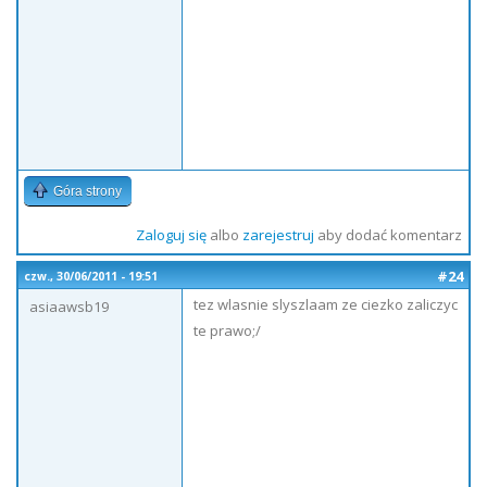
Góra strony
Zaloguj się
albo
zarejestruj
aby dodać komentarz
#24
czw., 30/06/2011 - 19:51
tez wlasnie slyszlaam ze ciezko zaliczyc
asiaawsb19
te prawo;/