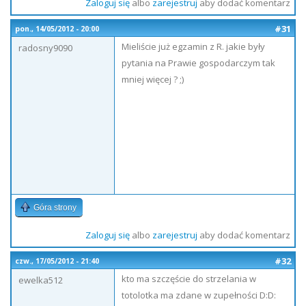
Zaloguj się
albo
zarejestruj
aby dodać komentarz
#31
pon., 14/05/2012 - 20:00
Mieliście już egzamin z R. jakie były
radosny9090
pytania na Prawie gospodarczym tak
mniej więcej ? ;)
Góra strony
Zaloguj się
albo
zarejestruj
aby dodać komentarz
#32
czw., 17/05/2012 - 21:40
kto ma szczęście do strzelania w
ewelka512
totolotka ma zdane w zupełności D:D: