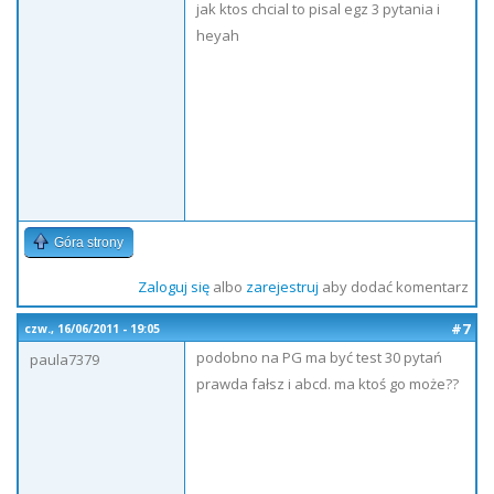
jak ktos chcial to pisal egz 3 pytania i
heyah
Góra strony
Zaloguj się
albo
zarejestruj
aby dodać komentarz
#7
czw., 16/06/2011 - 19:05
podobno na PG ma być test 30 pytań
paula7379
prawda fałsz i abcd. ma ktoś go może??