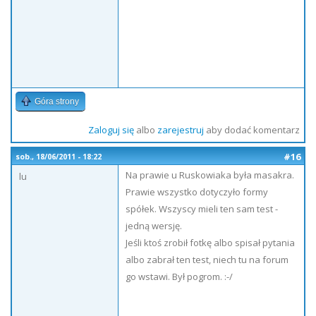
Góra strony
Zaloguj się
albo
zarejestruj
aby dodać komentarz
#16
sob., 18/06/2011 - 18:22
Na prawie u Ruskowiaka była masakra.
lu
Prawie wszystko dotyczyło formy
spółek. Wszyscy mieli ten sam test -
jedną wersję.
Jeśli ktoś zrobił fotkę albo spisał pytania
albo zabrał ten test, niech tu na forum
go wstawi. Był pogrom. :-/