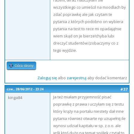
razem, teraz nauczyłam sie
wszystkiego co umieścil na moodlach by
zdać poprawkę ale jak czytam te
pytania z których podobno on wybiera
pytania na test to rece mi opadają!nie
wiem skąd on je bierze!chyba lubi
dreczyć studentów:(zobaczymy co z
tego wyjdzie.
Góra strony
Zaloguj się
albo
zarejestruj
aby dodać komentarz
#37
czw., 28/06/2012 - 23:24
Ja też miałam przyjemność pisać
kinga84
poprawkę z prawa i uczyłam się z testu
który krąży na portalu niestety dał inne
pytania również otwarte np uzupełnij ile
wynosi udział kapitału w sp. z.o.o. ale
jeśli ktoś dużo na temat spółek czytał to