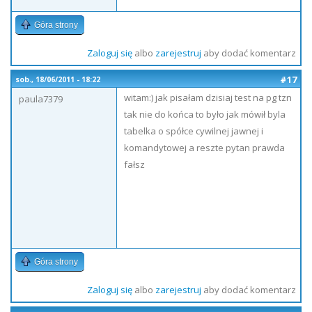
Góra strony
Zaloguj się
albo
zarejestruj
aby dodać komentarz
#17
sob., 18/06/2011 - 18:22
witam:) jak pisałam dzisiaj test na pg tzn
paula7379
tak nie do końca to było jak mówił byla
tabelka o spółce cywilnej jawnej i
komandytowej a reszte pytan prawda
fałsz
Góra strony
Zaloguj się
albo
zarejestruj
aby dodać komentarz