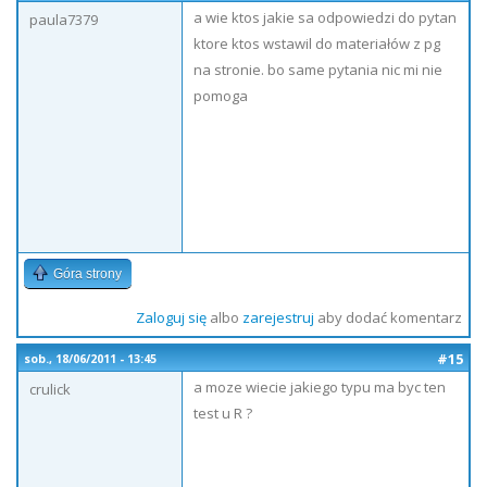
a wie ktos jakie sa odpowiedzi do pytan
paula7379
ktore ktos wstawil do materiałów z pg
na stronie. bo same pytania nic mi nie
pomoga
Góra strony
Zaloguj się
albo
zarejestruj
aby dodać komentarz
#15
sob., 18/06/2011 - 13:45
a moze wiecie jakiego typu ma byc ten
crulick
test u R ?