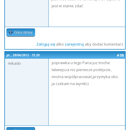
jest w stanie zdać
Góra strony
Zaloguj się
albo
zarejestruj
aby dodać komentarz
#38
pt., 29/06/2012 - 15:20
poprawka u tego Pana juz troche
mikado
łatwiejsza niz pierwsze podejscie,
można wspólpracować,przymyka oko.
ja czekam na wyniki:)