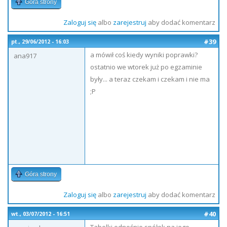
Góra strony
Zaloguj się
albo
zarejestruj
aby dodać komentarz
#39
pt., 29/06/2012 - 16:03
a mówił coś kiedy wyniki poprawki?
ana917
ostatnio we wtorek już po egzaminie
były... a teraz czekam i czekam i nie ma
;P
Góra strony
Zaloguj się
albo
zarejestruj
aby dodać komentarz
#40
wt., 03/07/2012 - 16:51