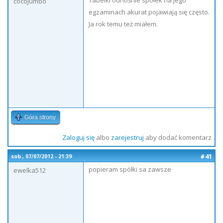
Tabelki odnośnie spółek na jego
cocojumbo
egzaminach akurat pojawiają się często.
Ja rok temu też miałem.
Góra strony
Zaloguj się
albo
zarejestruj
aby dodać komentarz
#41
sob., 07/07/2012 - 21:39
popieram spółki sa zawsze
ewelka512