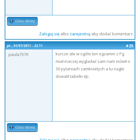
Góra strony
Zaloguj się
albo
zarejestruj
aby dodać komentarz
#25
pt., 01/07/2011 - 22:11
kurcze ale w ogóle ten egzamin z Pg
paula7379
miał inaczej wygladać sam nam mówił o
30 pytaniach zamknietych a tu nagle
dowalił tabelki itp.
Góra strony