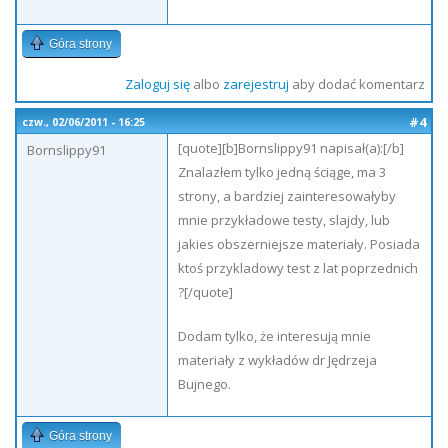
Góra strony
Zaloguj się
albo
zarejestruj
aby dodać komentarz
#4
czw., 02/06/2011 - 16:25
[quote][b]Bornslippy91 napisał(a):[/b]
Bornslippy91
Znalazłem tylko jedną ściąge, ma 3
strony, a bardziej zainteresowałyby
mnie przykładowe testy, slajdy, lub
jakies obszerniejsze materiały. Posiada
ktoś przykladowy test z lat poprzednich
?[/quote]
Dodam tylko, że interesują mnie
materiały z wykładów dr Jędrzeja
Bujnego.
Góra strony