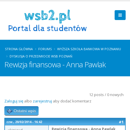
STRONA GŁÓWNA
FORUMS
WYŻSZA SZKOŁA BANKOWA W POZNANIU
DYSKUSJA O PRZEDMIOCIE WSB POZNAŃ
Rewizja finansowa - Anna Pawlak
12 posts / 0 nowych
Zaloguj się
albo
zarejestruj
aby dodać komentarz
Ostatni wpis
#1
czw., 20/02/2014 - 16:42
Rewizja finansowa - Anna Pawlak