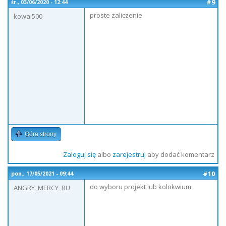
#9
śr., 03/06/2020 - 12:44
proste zaliczenie
kowal500
Góra strony
Zaloguj się
albo
zarejestruj
aby dodać komentarz
#10
pon., 17/05/2021 - 09:44
do wyboru projekt lub kolokwium
ANGRY_MERCY_RU