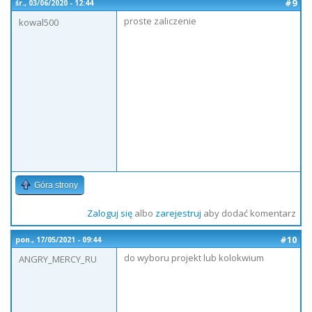
#9
śr., 03/06/2020 - 12:44
proste zaliczenie
kowal500
Góra strony
Zaloguj się
albo
zarejestruj
aby dodać komentarz
#10
pon., 17/05/2021 - 09:44
do wyboru projekt lub kolokwium
ANGRY_MERCY_RU