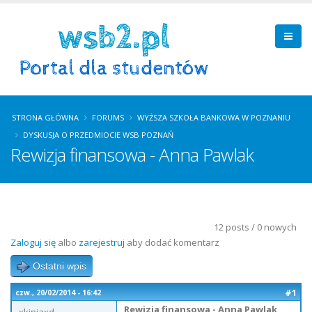
STRONA GŁÓWNA
FORUMS
WYŻSZA SZKOŁA BANKOWA W POZNANIU
DYSKUSJA O PRZEDMIOCIE WSB POZNAŃ
Rewizja finansowa - Anna Pawlak
12 posts / 0 nowych
Zaloguj się
albo
zarejestruj
aby dodać komentarz
Ostatni wpis
#1
czw., 20/02/2014 - 16:42
Rewizja finansowa - Anna Pawlak