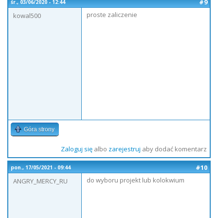
#9
śr., 03/06/2020 - 12:44
proste zaliczenie
kowal500
Góra strony
Zaloguj się
albo
zarejestruj
aby dodać komentarz
#10
pon., 17/05/2021 - 09:44
do wyboru projekt lub kolokwium
ANGRY_MERCY_RU