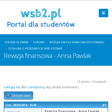
STRONA GŁÓWNA
FORUMS
WYŻSZA SZKOŁA BANKOWA W POZNANIU
DYSKUSJA O PRZEDMIOCIE WSB POZNAŃ
Rewizja finansowa - Anna Pawlak
12 posts / 0 nowych
Zaloguj się
albo
zarejestruj
aby dodać komentarz
Ostatni wpis
#1
czw., 20/02/2014 - 16:42
Rewizja finansowa - Anna Pawlak