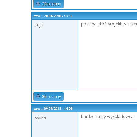
Góra strony
czw., 29/03/2018 - 13:36
posiada ktoś projekt zalicze
kejtt
Góra strony
czw., 19/04/2018 - 14:08
bardzo fajny wykaladowca
syska