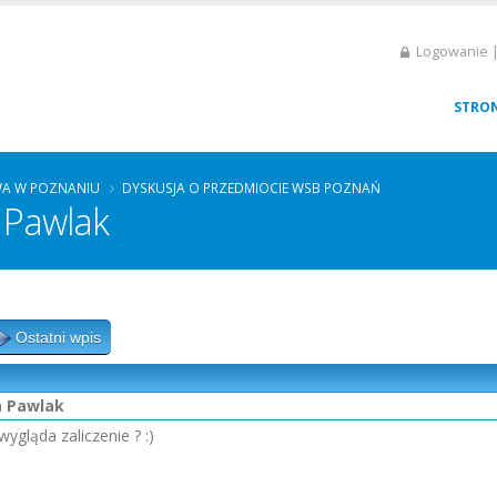
Logowanie |
STRO
A W POZNANIU
DYSKUSJA O PRZEDMIOCIE WSB POZNAŃ
 Pawlak
Ostatni wpis
a Pawlak
ygląda zaliczenie ? :)