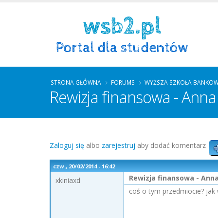
STRONA GŁÓWNA
FORUMS
WYŻSZA SZKOŁA BANKOW
Rewizja finansowa - Anna
Zaloguj się
albo
zarejestruj
aby dodać komentarz
czw., 20/02/2014 - 16:42
Rewizja finansowa - Ann
xkiniaxd
coś o tym przedmiocie? jak w