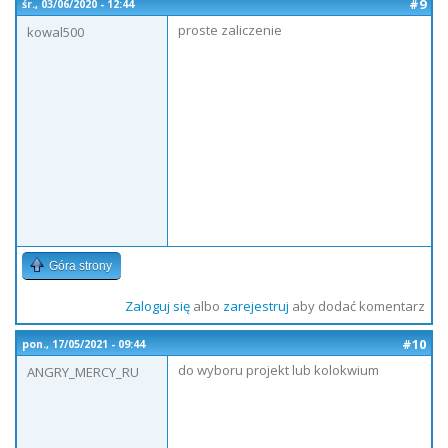
#9
śr., 03/06/2020 - 12:44
proste zaliczenie
kowal500
Góra strony
Zaloguj się
albo
zarejestruj
aby dodać komentarz
#10
pon., 17/05/2021 - 09:44
do wyboru projekt lub kolokwium
ANGRY_MERCY_RU