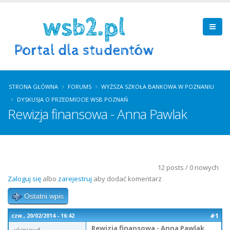
STRONA GŁÓWNA
FORUMS
WYŻSZA SZKOŁA BANKOWA W POZNANIU
DYSKUSJA O PRZEDMIOCIE WSB POZNAŃ
Rewizja finansowa - Anna Pawlak
12 posts / 0 nowych
Zaloguj się
albo
zarejestruj
aby dodać komentarz
Ostatni wpis
#1
czw., 20/02/2014 - 16:42
Rewizja finansowa - Anna Pawlak