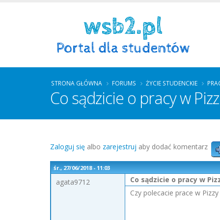
STRONA GŁÓWNA
FORUMS
ŻYCIE STUDENCKIE
PRA
Co sądzicie o pracy w Piz
Zaloguj się
albo
zarejestruj
aby dodać komentarz
śr., 27/06/2018 - 11:03
Co sądzicie o pracy w Piz
agata9712
Czy polecacie prace w Pizzy 