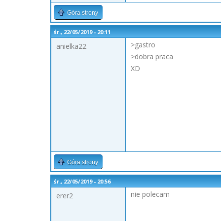
Góra strony
śr., 22/05/2019 - 20:11
>gastro
anielka22
>dobra praca
XD
Góra strony
śr., 22/05/2019 - 20:56
nie polecam
erer2