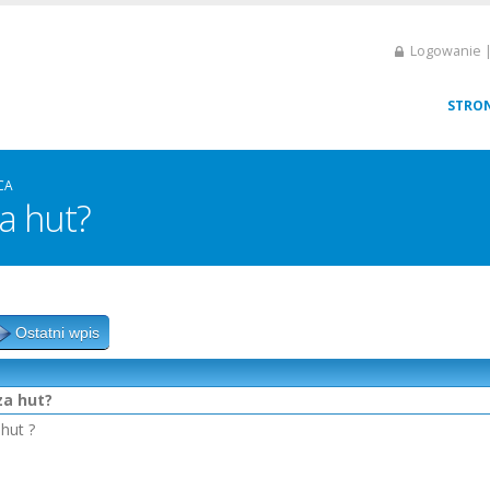
Logowanie |
STRO
CA
za hut?
Ostatni wpis
za hut?
hut ?