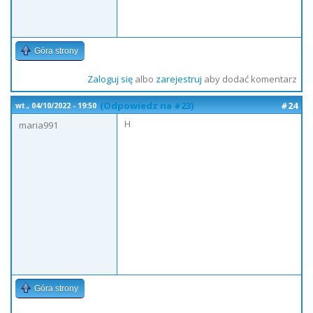
Góra strony
Zaloguj się
albo
zarejestruj
aby dodać komentarz
(Odpowiedz na #23)
#24
wt., 04/10/2022 - 19:50
H
maria991
Góra strony