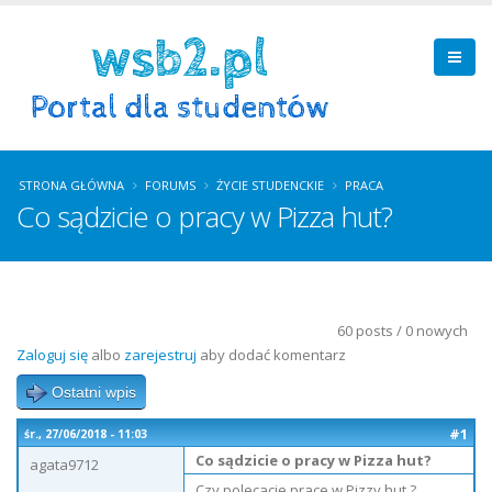
STRONA GŁÓWNA
FORUMS
ŻYCIE STUDENCKIE
PRACA
Co sądzicie o pracy w Pizza hut?
60 posts / 0 nowych
Zaloguj się
albo
zarejestruj
aby dodać komentarz
Ostatni wpis
#1
śr., 27/06/2018 - 11:03
Co sądzicie o pracy w Pizza hut?
agata9712
Czy polecacie prace w Pizzy hut ?