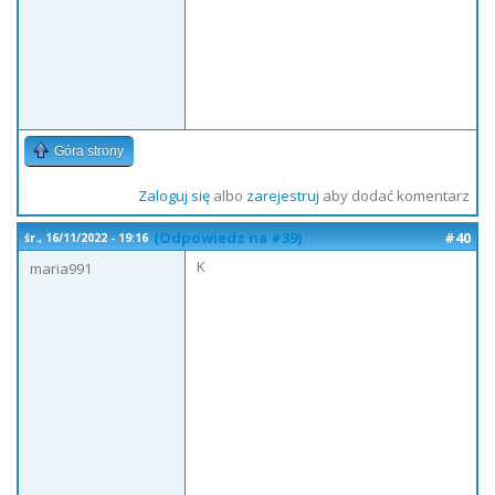
Góra strony
Zaloguj się
albo
zarejestruj
aby dodać komentarz
(Odpowiedz na #39)
#40
śr., 16/11/2022 - 19:16
K
maria991