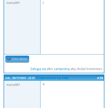
J
maria991
Góra strony
Zaloguj się
albo
zarejestruj
aby dodać komentarz
(Odpowiedz na #38)
#39
ndz., 06/11/2022 - 22:23
K
maria991