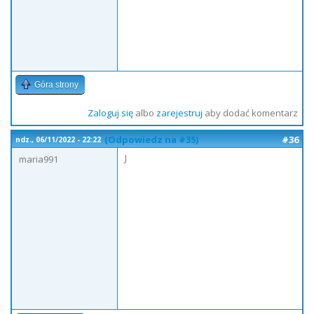
Góra strony
Zaloguj się
albo
zarejestruj
aby dodać komentarz
(Odpowiedz na #35)
#36
ndz., 06/11/2022 - 22:22
J
maria991