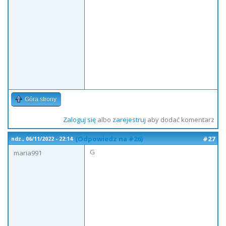
Góra strony
Zaloguj się
albo
zarejestruj
aby dodać komentarz
(Odpowiedz na #26)
#27
ndz., 06/11/2022 - 22:14
G
maria991