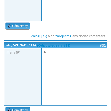
Góra strony
Zaloguj się
albo
zarejestruj
aby dodać komentarz
(Odpowiedz na #31)
#32
ndz., 06/11/2022 - 22:16
K
maria991
Góra strony