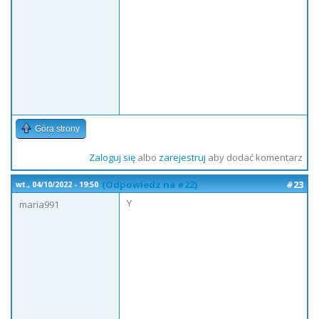
Góra strony
Zaloguj się
albo
zarejestruj
aby dodać komentarz
(Odpowiedz na #22)
#23
wt., 04/10/2022 - 19:50
Y
maria991