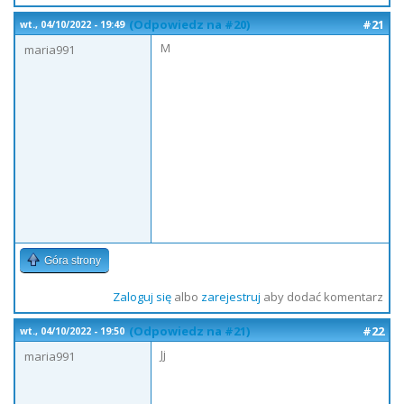
(Odpowiedz na #20)
#21
wt., 04/10/2022 - 19:49
M
maria991
Góra strony
Zaloguj się
albo
zarejestruj
aby dodać komentarz
(Odpowiedz na #21)
#22
wt., 04/10/2022 - 19:50
Jj
maria991