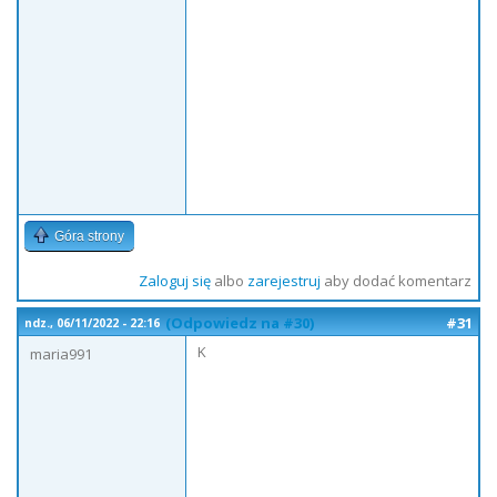
Góra strony
Zaloguj się
albo
zarejestruj
aby dodać komentarz
(Odpowiedz na #30)
#31
ndz., 06/11/2022 - 22:16
K
maria991