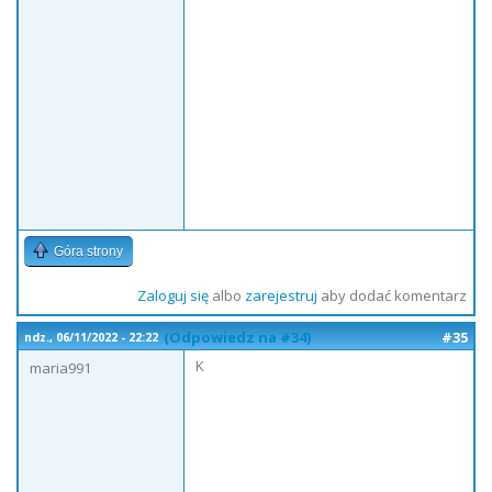
Góra strony
Zaloguj się
albo
zarejestruj
aby dodać komentarz
(Odpowiedz na #34)
#35
ndz., 06/11/2022 - 22:22
K
maria991