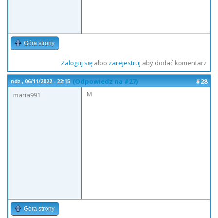
Góra strony
Zaloguj się
albo
zarejestruj
aby dodać komentarz
(Odpowiedz na #27)
#28
ndz., 06/11/2022 - 22:15
M
maria991
Góra strony