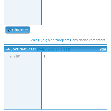
Góra strony
Zaloguj się
albo
zarejestruj
aby dodać komentarz
(Odpowiedz na #35)
#36
ndz., 06/11/2022 - 22:22
J
maria991