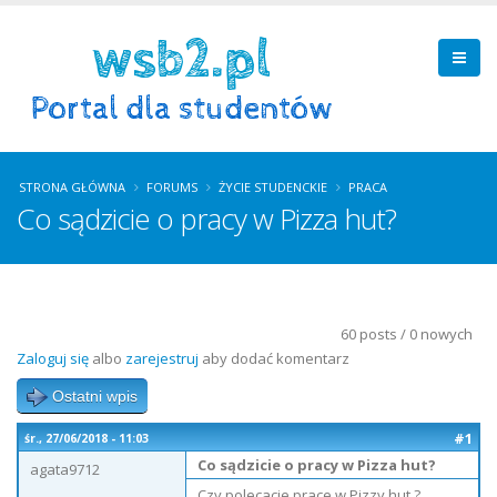
STRONA GŁÓWNA
FORUMS
ŻYCIE STUDENCKIE
PRACA
Co sądzicie o pracy w Pizza hut?
60 posts / 0 nowych
Zaloguj się
albo
zarejestruj
aby dodać komentarz
Ostatni wpis
#1
śr., 27/06/2018 - 11:03
Co sądzicie o pracy w Pizza hut?
agata9712
Czy polecacie prace w Pizzy hut ?