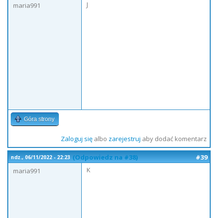
J
maria991
Góra strony
Zaloguj się
albo
zarejestruj
aby dodać komentarz
(Odpowiedz na #38)
#39
ndz., 06/11/2022 - 22:23
K
maria991