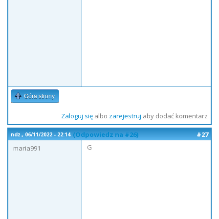
Góra strony
Zaloguj się
albo
zarejestruj
aby dodać komentarz
(Odpowiedz na #26)
#27
ndz., 06/11/2022 - 22:14
G
maria991