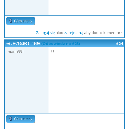
Góra strony
Zaloguj się
albo
zarejestruj
aby dodać komentarz
(Odpowiedz na #23)
#24
wt., 04/10/2022 - 19:50
H
maria991
Góra strony