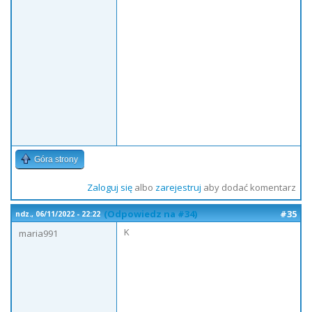
Góra strony
Zaloguj się
albo
zarejestruj
aby dodać komentarz
(Odpowiedz na #34)
#35
ndz., 06/11/2022 - 22:22
K
maria991