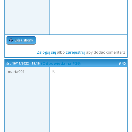
Góra strony
Zaloguj się
albo
zarejestruj
aby dodać komentarz
(Odpowiedz na #39)
#40
śr., 16/11/2022 - 19:16
K
maria991