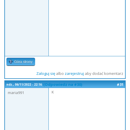
Góra strony
Zaloguj się
albo
zarejestruj
aby dodać komentarz
(Odpowiedz na #30)
#31
ndz., 06/11/2022 - 22:16
K
maria991