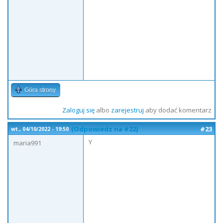
Góra strony
Zaloguj się
albo
zarejestruj
aby dodać komentarz
(Odpowiedz na #22)
#23
wt., 04/10/2022 - 19:50
Y
maria991