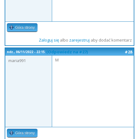
Góra strony
Zaloguj się
albo
zarejestruj
aby dodać komentarz
(Odpowiedz na #27)
#28
ndz., 06/11/2022 - 22:15
M
maria991
Góra strony