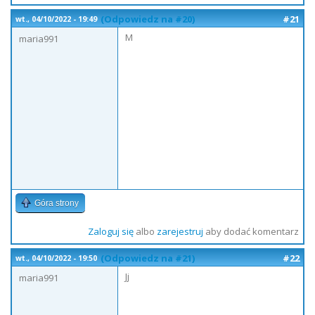
(Odpowiedz na #20)
#21
wt., 04/10/2022 - 19:49
M
maria991
Góra strony
Zaloguj się
albo
zarejestruj
aby dodać komentarz
(Odpowiedz na #21)
#22
wt., 04/10/2022 - 19:50
Jj
maria991