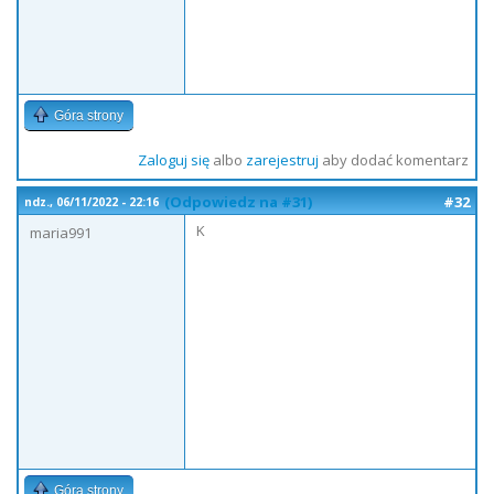
Góra strony
Zaloguj się
albo
zarejestruj
aby dodać komentarz
(Odpowiedz na #31)
#32
ndz., 06/11/2022 - 22:16
K
maria991
Góra strony