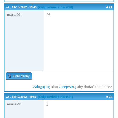
(Odpowiedz na #20)
#21
wt., 04/10/2022 - 19:49
M
maria991
Góra strony
Zaloguj się
albo
zarejestruj
aby dodać komentarz
(Odpowiedz na #21)
#22
wt., 04/10/2022 - 19:50
Jj
maria991