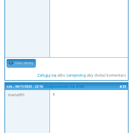
Góra strony
Zaloguj się
albo
zarejestruj
aby dodać komentarz
(Odpowiedz na #30)
#31
ndz., 06/11/2022 - 22:16
K
maria991