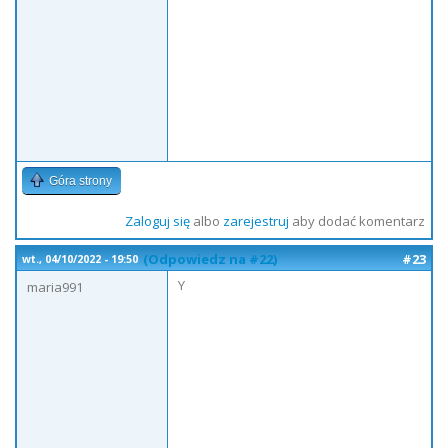
Góra strony
Zaloguj się
albo
zarejestruj
aby dodać komentarz
(Odpowiedz na #22)
#23
wt., 04/10/2022 - 19:50
Y
maria991