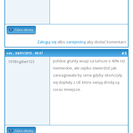
Góra strony
Zaloguj się
albo
zarejestruj
aby dodać komentarz
#3
ndz., 04/01/2015 - 00:07
polskie grunty wciąż sa tańsze o 40% niż
101Bogdan123
niemieckie, ale ciężko stwierdzić jak
zareagowała by cena gdyby skończyły
się dopłaty z UE które swoją drodą są
coraz mniejsze.
Góra strony