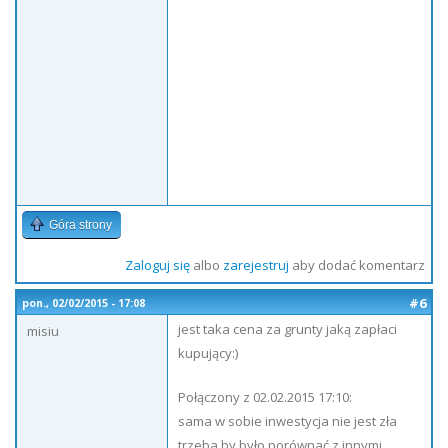
Góra strony
Zaloguj się
albo
zarejestruj
aby dodać komentarz
#6
pon., 02/02/2015 - 17:08
jest taka cena za grunty jaką zapłaci
misiu
kupujący:)
Połączony z 02.02.2015 17:10:
sama w sobie inwestycja nie jest zła
trzeba by było porównać z innymi