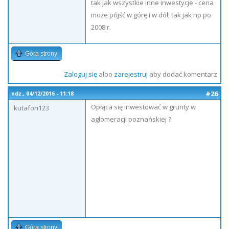
tak jak wszystkie inne inwestycje - cena
może pójść w górę i w dół, tak jak np po
2008 r.
Góra strony
Zaloguj się
albo
zarejestruj
aby dodać komentarz
#26
ndz., 04/12/2016 - 11:18
Opłąca się inwestować w grunty w
kutafon123
aglomeracji poznańskiej ?
Góra strony