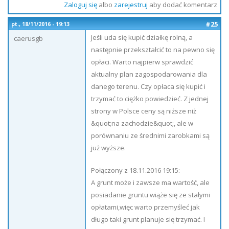
Zaloguj się
albo
zarejestruj
aby dodać komentarz
#25
pt., 18/11/2016 - 19:13
Jeśli uda się kupić działkę rolną, a
caerusgb
następnie przekształcić to na pewno się
opłaci. Warto najpierw sprawdzić
aktualny plan zagospodarowania dla
danego terenu. Czy opłaca się kupić i
trzymać to ciężko powiedzieć. Z jednej
strony w Polsce ceny są niższe niż
&quot;na zachodzie&quot;, ale w
porównaniu ze średnimi zarobkami są
już wyższe.
Połączony z 18.11.2016 19:15:
A grunt może i zawsze ma wartość, ale
posiadanie gruntu wiąże się ze stałymi
opłatami,więc warto przemyśleć jak
długo taki grunt planuje się trzymać. I