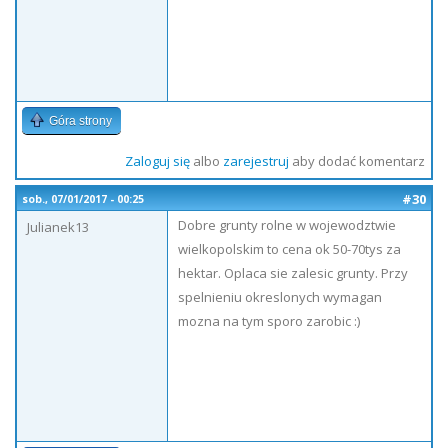
Góra strony
Zaloguj się
albo
zarejestruj
aby dodać komentarz
#30
sob., 07/01/2017 - 00:25
Dobre grunty rolne w wojewodztwie
Julianek13
wielkopolskim to cena ok 50-70tys za
hektar. Oplaca sie zalesic grunty. Przy
spelnieniu okreslonych wymagan
mozna na tym sporo zarobic :)