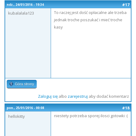
#17
ndz., 24/01/2016 - 19:34
To raczej jest dość opłacalne ale trzeba
kubalalala123
jednak troche poszukać i mieć troche
kasy
Góra strony
Zaloguj się
albo
zarejestruj
aby dodać komentarz
#18
pon., 25/01/2016 - 00:08
niestety potrzeba sporej ilosci gotowki :(
hellokitty