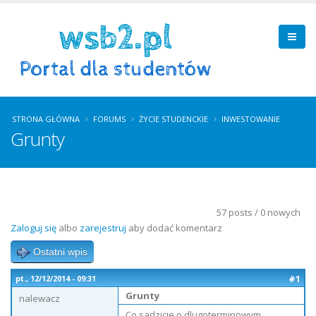
STRONA GŁÓWNA
FORUMS
ŻYCIE STUDENCKIE
INWESTOWANIE
Grunty
57 posts / 0 nowych
Zaloguj się
albo
zarejestruj
aby dodać komentarz
Ostatni wpis
#1
pt., 12/12/2014 - 09:31
Grunty
nalewacz
Co sadzicie o dlugoterminowym