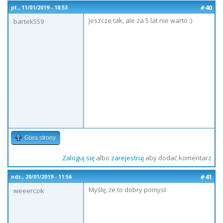
#40
pt., 11/01/2019 - 18:53
Jeszcze tak, ale za 5 lat nie warto :)
bartek559
Góra strony
Zaloguj się
albo
zarejestruj
aby dodać komentarz
#41
ndz., 20/01/2019 - 11:56
Myślę, że to dobry pomysł
weeerczik