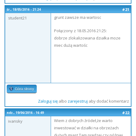
#21
śr., 18/05/2016 - 21:24
grunt zawsze ma wartosc
student21
Połączony z 18.05.2016 21:25:
dobrze zlokalizowana działka moze
miec dużą wartośc
Góra strony
Zaloguj się
albo
zarejestruj
aby dodać komentarz
#22
ndz., 19/06/2016 - 16:49
Wiem z dobrych źródeł,że warto
ivansky
inwestować w działki na obrzeżach
dużych miast.Tam prędzej czy później