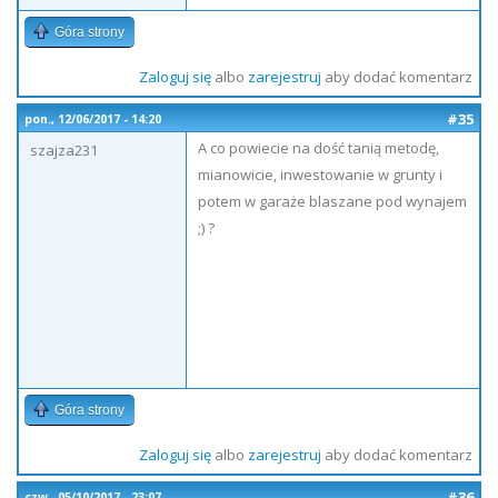
Góra strony
Zaloguj się
albo
zarejestruj
aby dodać komentarz
#35
pon., 12/06/2017 - 14:20
A co powiecie na dość tanią metodę,
szajza231
mianowicie, inwestowanie w grunty i
potem w garaże blaszane pod wynajem
;) ?
Góra strony
Zaloguj się
albo
zarejestruj
aby dodać komentarz
#36
czw., 05/10/2017 - 23:07