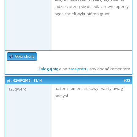
ludzie zaczną się osiedlac i developerzy
będą chcieli wykupić ten grunt.
Góra strony
Zaloguj się
albo
zarejestruj
aby dodać komentarz
#23
pt., 02/09/2016 - 18:14
na ten moment ciekawy i warty uwagi
123qwerd
pomysł