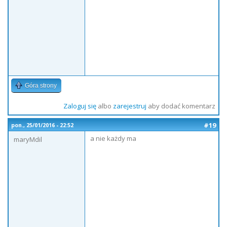
Góra strony
Zaloguj się
albo
zarejestruj
aby dodać komentarz
#19
pon., 25/01/2016 - 22:52
a nie każdy ma
maryMdil