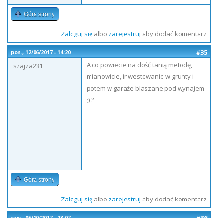
Góra strony
Zaloguj się
albo
zarejestruj
aby dodać komentarz
#35
pon., 12/06/2017 - 14:20
A co powiecie na dość tanią metodę,
szajza231
mianowicie, inwestowanie w grunty i
potem w garaże blaszane pod wynajem
;) ?
Góra strony
Zaloguj się
albo
zarejestruj
aby dodać komentarz
#36
czw., 05/10/2017 - 23:07