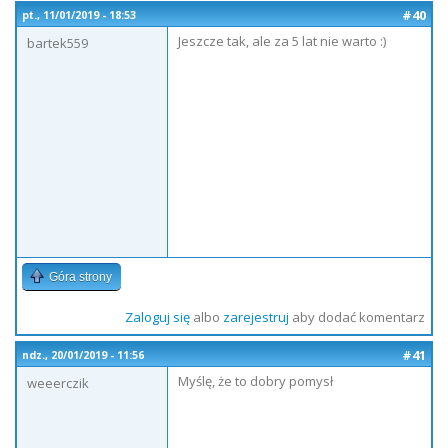
#40
pt., 11/01/2019 - 18:53
Jeszcze tak, ale za 5 lat nie warto :)
bartek559
Góra strony
Zaloguj się
albo
zarejestruj
aby dodać komentarz
#41
ndz., 20/01/2019 - 11:56
Myślę, że to dobry pomysł
weeerczik