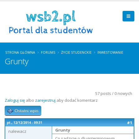
STRONA GŁÓWNA
FORUMS
ŻYCIE STUDENCKIE
INWESTOWANIE
Grunty
57 posts / 0 nowych
Zaloguj się
albo
zarejestruj
aby dodać komentarz
Ostatni wpis
#1
pt., 12/12/2014 - 09:31
Grunty
nalewacz
Co sadzicie o dlugoterminowym