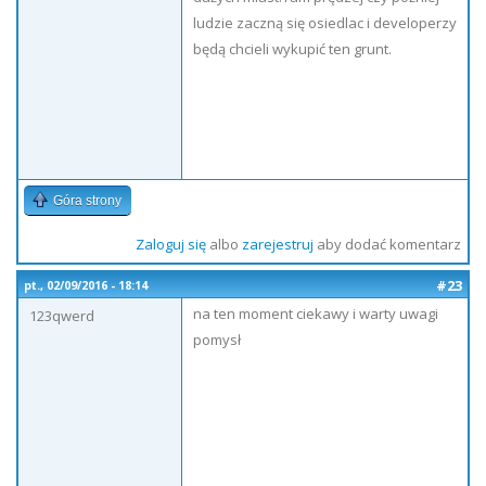
ludzie zaczną się osiedlac i developerzy
będą chcieli wykupić ten grunt.
Góra strony
Zaloguj się
albo
zarejestruj
aby dodać komentarz
#23
pt., 02/09/2016 - 18:14
na ten moment ciekawy i warty uwagi
123qwerd
pomysł