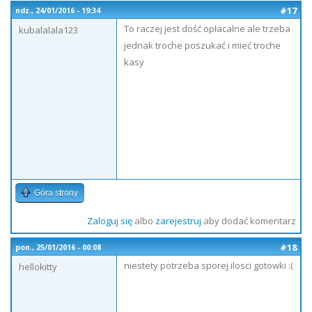
#17
ndz., 24/01/2016 - 19:34
To raczej jest dość opłacalne ale trzeba
kubalalala123
jednak troche poszukać i mieć troche
kasy
Góra strony
Zaloguj się
albo
zarejestruj
aby dodać komentarz
#18
pon., 25/01/2016 - 00:08
niestety potrzeba sporej ilosci gotowki :(
hellokitty