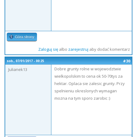
Góra strony
Zaloguj się
albo
zarejestruj
aby dodać komentarz
#30
sob., 07/01/2017 - 00:25
Dobre grunty rolne w wojewodztwie
Julianek13
wielkopolskim to cena ok 50-70tys za
hektar. Oplaca sie zalesic grunty. Przy
spelnieniu okreslonych wymagan
mozna na tym sporo zarobic :)