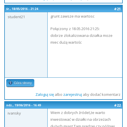
#21
śr., 18/05/2016 - 21:24
grunt zawsze ma wartosc
student21
Połączony z 18.05.2016 21:25:
dobrze zlokalizowana działka moze
miec dużą wartośc
Góra strony
Zaloguj się
albo
zarejestruj
aby dodać komentarz
#22
ndz., 19/06/2016 - 16:49
Wiem z dobrych źródeł,że warto
ivansky
inwestować w działki na obrzeżach
dużych miast.Tam prędzej czy później