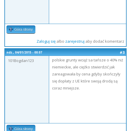
Góra strony
Zaloguj się
albo
zarejestruj
aby dodać komentarz
#3
ndz., 04/01/2015 - 00:07
polskie grunty wciąż sa tańsze o 40% niż
101Bogdan123
niemieckie, ale ciężko stwierdzić jak
zareagowała by cena gdyby skończyły
się dopłaty z UE które swoją drodą są
coraz mniejsze.
Góra strony