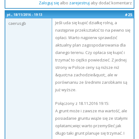
Zaloguj się
albo
zarejestruj
aby dodać komentarz
#25
pt., 18/11/2016 - 19:13
Jeśli uda się kupić działkę rolną, a
caerusgb
następnie przekształcić to na pewno się
opłaci. Warto najpierw sprawdzić
aktualny plan zagospodarowania dla
danego terenu. Czy opłaca się kupić i
trzymać to ciężko powiedzieć. Z jednej
strony w Polsce ceny są niższe niż
&quot;na zachodzie&quot;, ale w
porównaniu ze średnimi zarobkami są
już wyższe.
Połączony z 18.11.2016 19:15:
A grunt może i zawsze ma wartość, ale
posiadanie gruntu wiąże się ze stałymi
opłatami,więc warto przemyśleć jak
długo taki grunt planuje się trzymać. I