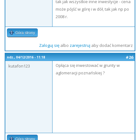
tak jak wszystkie inne inwestycje - cena
może pójść w górę i w dół, tak jak np po
2008 r.
Góra strony
Zaloguj się
albo
zarejestruj
aby dodać komentarz
#26
ndz., 04/12/2016 - 11:18
Opłąca się inwestować w grunty w
kutafon123
aglomeracji poznańskiej ?
Góra strony