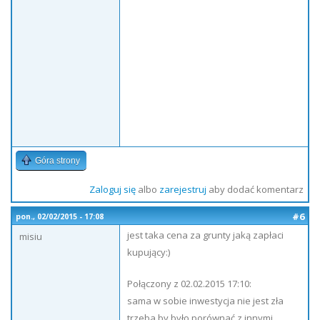
Góra strony
Zaloguj się
albo
zarejestruj
aby dodać komentarz
#6
pon., 02/02/2015 - 17:08
jest taka cena za grunty jaką zapłaci
misiu
kupujący:)
Połączony z 02.02.2015 17:10:
sama w sobie inwestycja nie jest zła
trzeba by było porównać z innymi