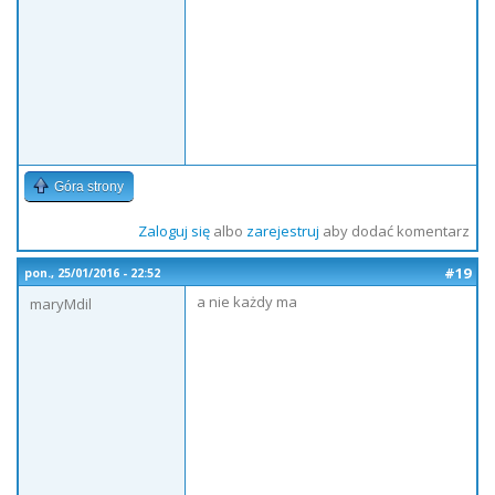
Góra strony
Zaloguj się
albo
zarejestruj
aby dodać komentarz
#19
pon., 25/01/2016 - 22:52
a nie każdy ma
maryMdil