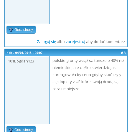
Góra strony
Zaloguj się
albo
zarejestruj
aby dodać komentarz
#3
ndz., 04/01/2015 - 00:07
polskie grunty wciąż sa tańsze o 40% niż
101Bogdan123
niemieckie, ale ciężko stwierdzić jak
zareagowała by cena gdyby skończyły
się dopłaty z UE które swoją drodą są
coraz mniejsze.
Góra strony