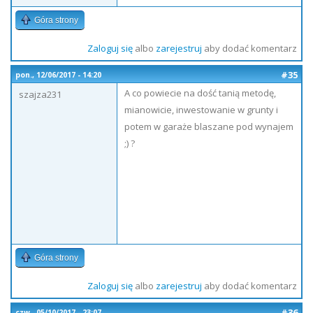
Góra strony
Zaloguj się
albo
zarejestruj
aby dodać komentarz
#35
pon., 12/06/2017 - 14:20
A co powiecie na dość tanią metodę,
szajza231
mianowicie, inwestowanie w grunty i
potem w garaże blaszane pod wynajem
;) ?
Góra strony
Zaloguj się
albo
zarejestruj
aby dodać komentarz
#36
czw., 05/10/2017 - 23:07