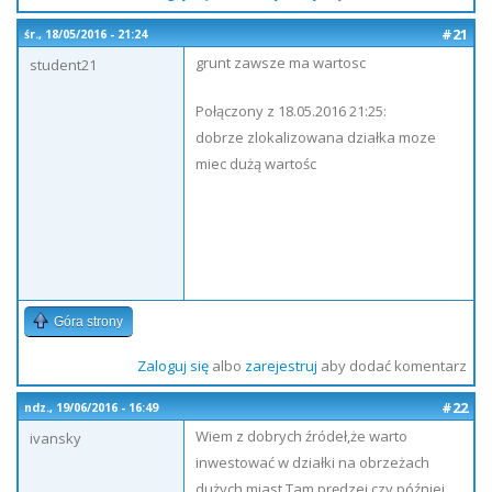
#21
śr., 18/05/2016 - 21:24
grunt zawsze ma wartosc
student21
Połączony z 18.05.2016 21:25:
dobrze zlokalizowana działka moze
miec dużą wartośc
Góra strony
Zaloguj się
albo
zarejestruj
aby dodać komentarz
#22
ndz., 19/06/2016 - 16:49
Wiem z dobrych źródeł,że warto
ivansky
inwestować w działki na obrzeżach
dużych miast.Tam prędzej czy później