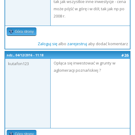
tak jak wszystkie inne inwestycje - cena
może pójść w górę i w dół, tak jak np po
2008 r.
Góra strony
Zaloguj się
albo
zarejestruj
aby dodać komentarz
#26
ndz., 04/12/2016 - 11:18
Opłąca się inwestować w grunty w
kutafon123
aglomeracji poznańskiej ?
Góra strony