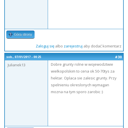
Góra strony
Zaloguj się
albo
zarejestruj
aby dodać komentarz
#30
sob., 07/01/2017 - 00:25
Dobre grunty rolne w wojewodztwie
Julianek13
wielkopolskim to cena ok 50-70tys za
hektar. Oplaca sie zalesic grunty. Przy
spelnieniu okreslonych wymagan
mozna na tym sporo zarobic :)