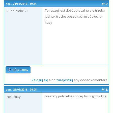
#17
ndz., 24/01/2016 - 19:34
To raczej jest dość opłacalne ale trzeba
kubalalala123
jednak troche poszukać i mieć troche
kasy
Góra strony
Zaloguj się
albo
zarejestruj
aby dodać komentarz
#18
pon., 25/01/2016 - 00:08
niestety potrzeba sporej ilosci gotowki :(
hellokitty