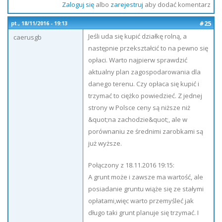
Zaloguj się
albo
zarejestruj
aby dodać komentarz
#25
pt., 18/11/2016 - 19:13
Jeśli uda się kupić działkę rolną, a
caerusgb
następnie przekształcić to na pewno się
opłaci. Warto najpierw sprawdzić
aktualny plan zagospodarowania dla
danego terenu. Czy opłaca się kupić i
trzymać to ciężko powiedzieć. Z jednej
strony w Polsce ceny są niższe niż
&quot;na zachodzie&quot;, ale w
porównaniu ze średnimi zarobkami są
już wyższe.
Połączony z 18.11.2016 19:15:
A grunt może i zawsze ma wartość, ale
posiadanie gruntu wiąże się ze stałymi
opłatami,więc warto przemyśleć jak
długo taki grunt planuje się trzymać. I