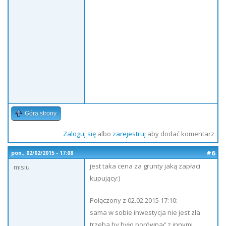
Góra strony
Zaloguj się
albo
zarejestruj
aby dodać komentarz
#6
pon., 02/02/2015 - 17:08
jest taka cena za grunty jaką zapłaci
misiu
kupujący:)
Połączony z 02.02.2015 17:10:
sama w sobie inwestycja nie jest zła
trzeba by było porównać z innymi