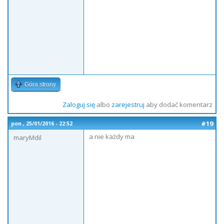
Góra strony
Zaloguj się
albo
zarejestruj
aby dodać komentarz
#19
pon., 25/01/2016 - 22:52
a nie każdy ma
maryMdil