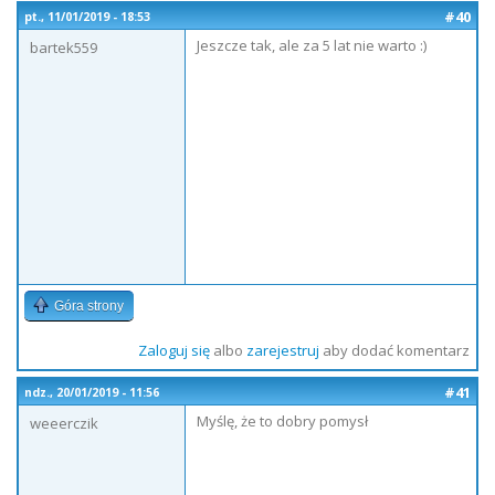
#40
pt., 11/01/2019 - 18:53
Jeszcze tak, ale za 5 lat nie warto :)
bartek559
Góra strony
Zaloguj się
albo
zarejestruj
aby dodać komentarz
#41
ndz., 20/01/2019 - 11:56
Myślę, że to dobry pomysł
weeerczik