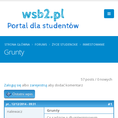
STRONA GŁÓWNA
FORUMS
ŻYCIE STUDENCKIE
INWESTOWANIE
Grunty
57 posts / 0 nowych
Zaloguj się
albo
zarejestruj
aby dodać komentarz
Ostatni wpis
#1
pt., 12/12/2014 - 09:31
Grunty
nalewacz
Co sadzicie o dlugoterminowym