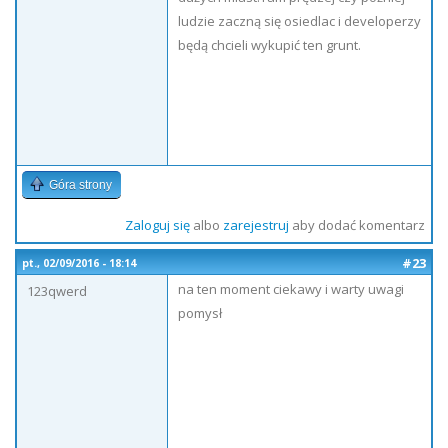
ludzie zaczną się osiedlac i developerzy
będą chcieli wykupić ten grunt.
Góra strony
Zaloguj się
albo
zarejestruj
aby dodać komentarz
#23
pt., 02/09/2016 - 18:14
na ten moment ciekawy i warty uwagi
123qwerd
pomysł