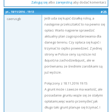
Zaloguj się
albo
zarejestruj
aby dodać komentarz
#25
pt., 18/11/2016 - 19:13
Jeśli uda się kupić działkę rolną, a
caerusgb
następnie przekształcić to na pewno się
opłaci. Warto najpierw sprawdzić
aktualny plan zagospodarowania dla
danego terenu. Czy opłaca się kupić i
trzymać to ciężko powiedzieć. Z jednej
strony w Polsce ceny są niższe niż
&quot;na zachodzie&quot;, ale w
porównaniu ze średnimi zarobkami są
już wyższe.
Połączony z 18.11.2016 19:15:
A grunt może i zawsze ma wartość, ale
posiadanie gruntu wiąże się ze stałymi
opłatami,więc warto przemyśleć jak
długo taki grunt planuje się trzymać. I