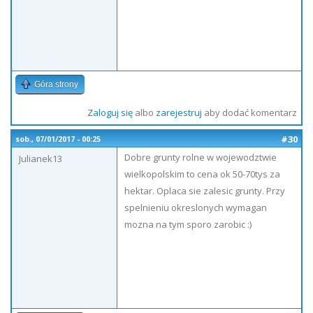
Góra strony
Zaloguj się
albo
zarejestruj
aby dodać komentarz
#30
sob., 07/01/2017 - 00:25
Dobre grunty rolne w wojewodztwie
Julianek13
wielkopolskim to cena ok 50-70tys za
hektar. Oplaca sie zalesic grunty. Przy
spelnieniu okreslonych wymagan
mozna na tym sporo zarobic :)