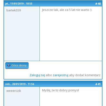
#40
pt., 11/01/2019 - 18:53
Jeszcze tak, ale za 5 lat nie warto :)
bartek559
Góra strony
Zaloguj się
albo
zarejestruj
aby dodać komentarz
#41
ndz., 20/01/2019 - 11:56
Myślę, że to dobry pomysł
weeerczik