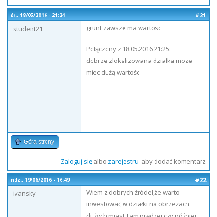
#21
śr., 18/05/2016 - 21:24
grunt zawsze ma wartosc
student21
Połączony z 18.05.2016 21:25:
dobrze zlokalizowana działka moze
miec dużą wartośc
Góra strony
Zaloguj się
albo
zarejestruj
aby dodać komentarz
#22
ndz., 19/06/2016 - 16:49
Wiem z dobrych źródeł,że warto
ivansky
inwestować w działki na obrzeżach
dużych miast.Tam prędzej czy później