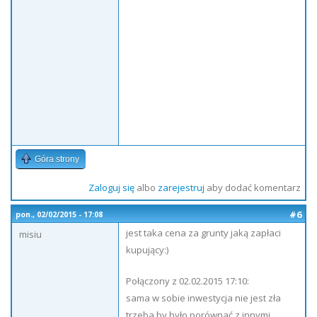
Góra strony
Zaloguj się
albo
zarejestruj
aby dodać komentarz
#6
pon., 02/02/2015 - 17:08
jest taka cena za grunty jaką zapłaci
misiu
kupujący:)
Połączony z 02.02.2015 17:10:
sama w sobie inwestycja nie jest zła
trzeba by było porównać z innymi