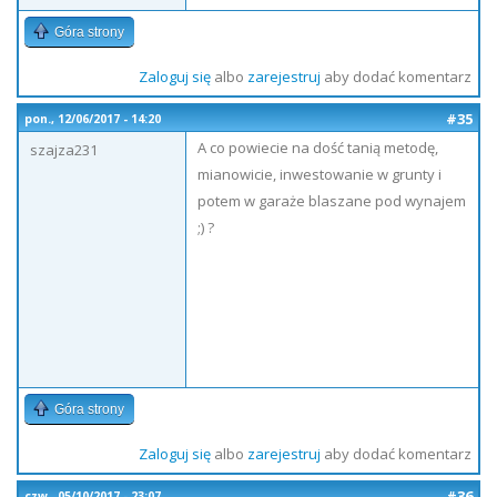
Góra strony
Zaloguj się
albo
zarejestruj
aby dodać komentarz
#35
pon., 12/06/2017 - 14:20
A co powiecie na dość tanią metodę,
szajza231
mianowicie, inwestowanie w grunty i
potem w garaże blaszane pod wynajem
;) ?
Góra strony
Zaloguj się
albo
zarejestruj
aby dodać komentarz
#36
czw., 05/10/2017 - 23:07