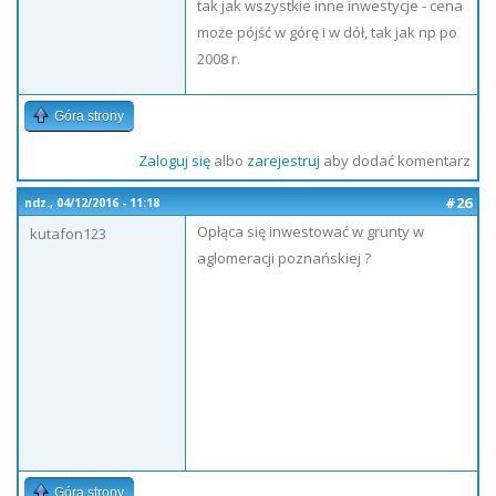
tak jak wszystkie inne inwestycje - cena
może pójść w górę i w dół, tak jak np po
2008 r.
Góra strony
Zaloguj się
albo
zarejestruj
aby dodać komentarz
#26
ndz., 04/12/2016 - 11:18
Opłąca się inwestować w grunty w
kutafon123
aglomeracji poznańskiej ?
Góra strony