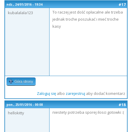
#17
ndz., 24/01/2016 - 19:34
To raczej jest dość opłacalne ale trzeba
kubalalala123
jednak troche poszukać i mieć troche
kasy
Góra strony
Zaloguj się
albo
zarejestruj
aby dodać komentarz
#18
pon., 25/01/2016 - 00:08
niestety potrzeba sporej ilosci gotowki :(
hellokitty