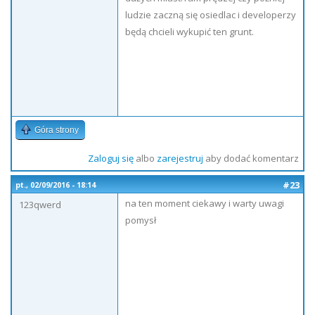
ludzie zaczną się osiedlac i developerzy
będą chcieli wykupić ten grunt.
Góra strony
Zaloguj się
albo
zarejestruj
aby dodać komentarz
#23
pt., 02/09/2016 - 18:14
na ten moment ciekawy i warty uwagi
123qwerd
pomysł