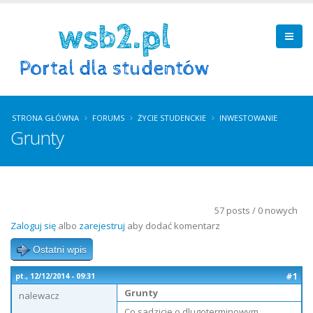
STRONA GŁÓWNA
FORUMS
ŻYCIE STUDENCKIE
INWESTOWANIE
Grunty
57 posts / 0 nowych
Zaloguj się
albo
zarejestruj
aby dodać komentarz
Ostatni wpis
#1
pt., 12/12/2014 - 09:31
Grunty
nalewacz
Co sadzicie o dlugoterminowym