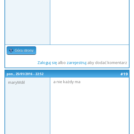
Góra strony
Zaloguj się
albo
zarejestruj
aby dodać komentarz
#19
pon., 25/01/2016 - 22:52
a nie każdy ma
maryMdil