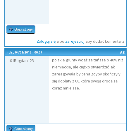
Góra strony
Zaloguj się
albo
zarejestruj
aby dodać komentarz
#3
ndz., 04/01/2015 - 00:07
polskie grunty wciąż sa tańsze o 40% niż
101Bogdan123
niemieckie, ale ciężko stwierdzić jak
zareagowała by cena gdyby skończyły
się dopłaty z UE które swoją drodą są
coraz mniejsze.
Góra strony