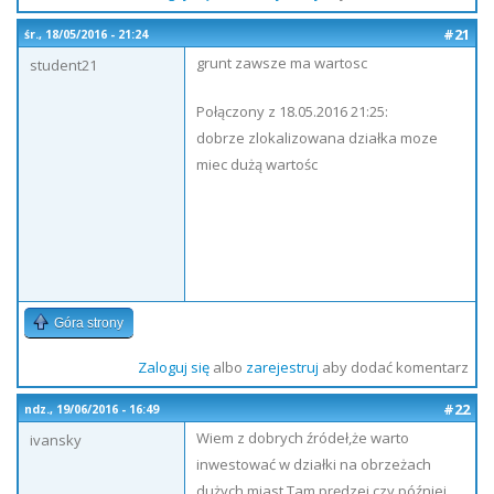
#21
śr., 18/05/2016 - 21:24
grunt zawsze ma wartosc
student21
Połączony z 18.05.2016 21:25:
dobrze zlokalizowana działka moze
miec dużą wartośc
Góra strony
Zaloguj się
albo
zarejestruj
aby dodać komentarz
#22
ndz., 19/06/2016 - 16:49
Wiem z dobrych źródeł,że warto
ivansky
inwestować w działki na obrzeżach
dużych miast.Tam prędzej czy później