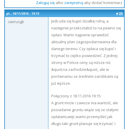
Zaloguj się
albo
zarejestruj
aby dodać komentarz
#25
pt., 18/11/2016 - 19:13
Jeśli uda się kupić działkę rolną, a
caerusgb
następnie przekształcić to na pewno się
opłaci. Warto najpierw sprawdzić
aktualny plan zagospodarowania dla
danego terenu. Czy opłaca się kupić i
trzymać to ciężko powiedzieć. Z jednej
strony w Polsce ceny są niższe niż
&quot;na zachodzie&quot;, ale w
porównaniu ze średnimi zarobkami są
już wyższe.
Połączony z 18.11.2016 19:15:
A grunt może i zawsze ma wartość, ale
posiadanie gruntu wiąże się ze stałymi
opłatami,więc warto przemyśleć jak
długo taki grunt planuje się trzymać. I