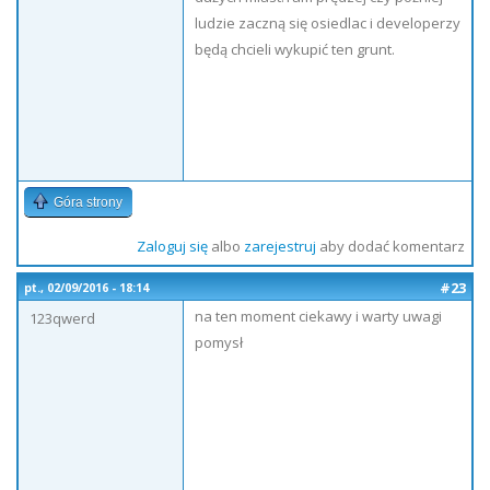
ludzie zaczną się osiedlac i developerzy
będą chcieli wykupić ten grunt.
Góra strony
Zaloguj się
albo
zarejestruj
aby dodać komentarz
#23
pt., 02/09/2016 - 18:14
na ten moment ciekawy i warty uwagi
123qwerd
pomysł