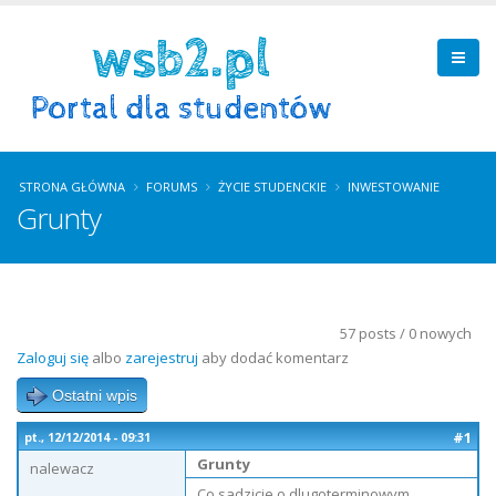
STRONA GŁÓWNA
FORUMS
ŻYCIE STUDENCKIE
INWESTOWANIE
Grunty
57 posts / 0 nowych
Zaloguj się
albo
zarejestruj
aby dodać komentarz
Ostatni wpis
#1
pt., 12/12/2014 - 09:31
Grunty
nalewacz
Co sadzicie o dlugoterminowym