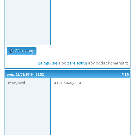
Góra strony
Zaloguj się
albo
zarejestruj
aby dodać komentarz
#19
pon., 25/01/2016 - 22:52
a nie każdy ma
maryMdil