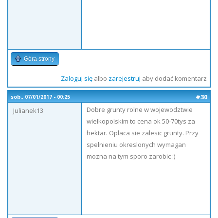
Góra strony
Zaloguj się
albo
zarejestruj
aby dodać komentarz
#30
sob., 07/01/2017 - 00:25
Dobre grunty rolne w wojewodztwie
Julianek13
wielkopolskim to cena ok 50-70tys za
hektar. Oplaca sie zalesic grunty. Przy
spelnieniu okreslonych wymagan
mozna na tym sporo zarobic :)