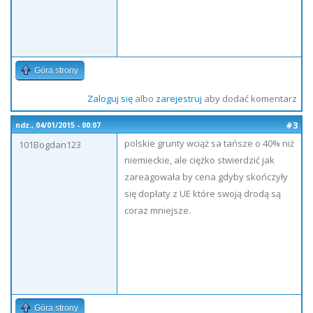
Góra strony
Zaloguj się
albo
zarejestruj
aby dodać komentarz
#3
ndz., 04/01/2015 - 00:07
polskie grunty wciąż sa tańsze o 40% niż
101Bogdan123
niemieckie, ale ciężko stwierdzić jak
zareagowała by cena gdyby skończyły
się dopłaty z UE które swoją drodą są
coraz mniejsze.
Góra strony