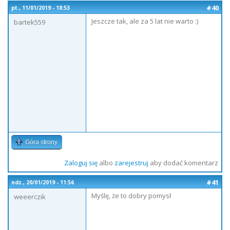
#40
pt., 11/01/2019 - 18:53
Jeszcze tak, ale za 5 lat nie warto :)
bartek559
Góra strony
Zaloguj się
albo
zarejestruj
aby dodać komentarz
#41
ndz., 20/01/2019 - 11:56
Myślę, że to dobry pomysł
weeerczik