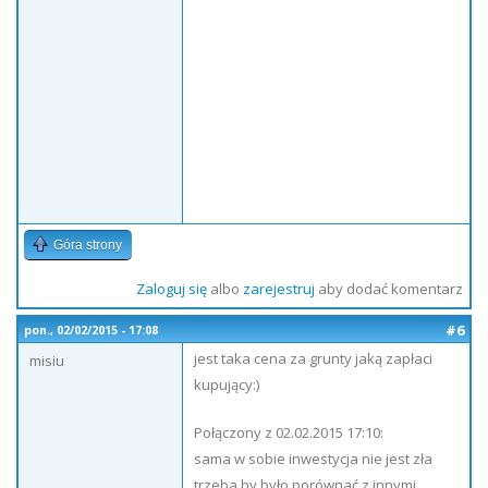
Góra strony
Zaloguj się
albo
zarejestruj
aby dodać komentarz
#6
pon., 02/02/2015 - 17:08
jest taka cena za grunty jaką zapłaci
misiu
kupujący:)
Połączony z 02.02.2015 17:10:
sama w sobie inwestycja nie jest zła
trzeba by było porównać z innymi