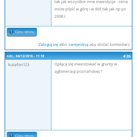
tak jak wszystkie inne inwestycje - cena
może pójść w górę i w dół, tak jak np po
2008 r.
Góra strony
Zaloguj się
albo
zarejestruj
aby dodać komentarz
#26
ndz., 04/12/2016 - 11:18
Opłąca się inwestować w grunty w
kutafon123
aglomeracji poznańskiej ?
Góra strony