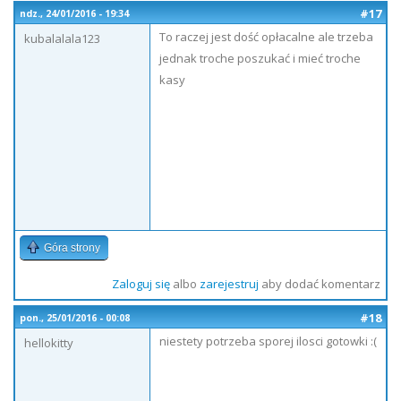
#17
ndz., 24/01/2016 - 19:34
To raczej jest dość opłacalne ale trzeba
kubalalala123
jednak troche poszukać i mieć troche
kasy
Góra strony
Zaloguj się
albo
zarejestruj
aby dodać komentarz
#18
pon., 25/01/2016 - 00:08
niestety potrzeba sporej ilosci gotowki :(
hellokitty