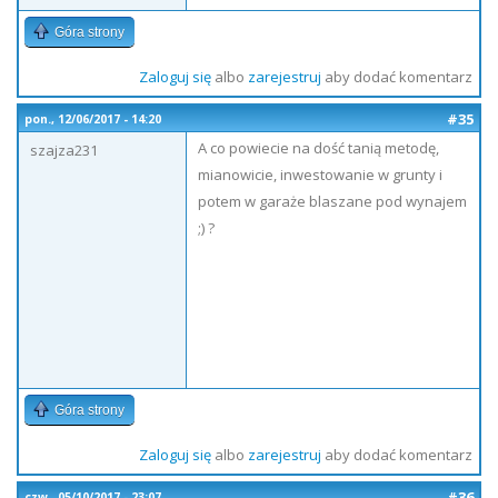
Góra strony
Zaloguj się
albo
zarejestruj
aby dodać komentarz
#35
pon., 12/06/2017 - 14:20
A co powiecie na dość tanią metodę,
szajza231
mianowicie, inwestowanie w grunty i
potem w garaże blaszane pod wynajem
;) ?
Góra strony
Zaloguj się
albo
zarejestruj
aby dodać komentarz
#36
czw., 05/10/2017 - 23:07