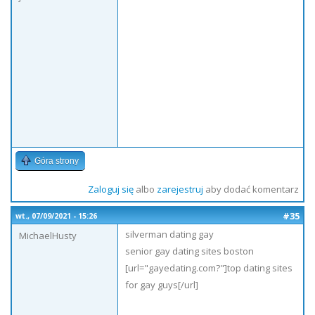
Góra strony
Zaloguj się
albo
zarejestruj
aby dodać komentarz
#35
wt., 07/09/2021 - 15:26
silverman dating gay
MichaelHusty
senior gay dating sites boston
[url="gayedating.com?"]top dating sites
for gay guys[/url]