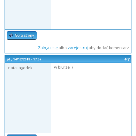
Góra strony
Zaloguj się
albo
zarejestruj
aby dodać komentarz
#7
pt., 14/12/2018 - 17:57
w biurze :)
nataliagodek