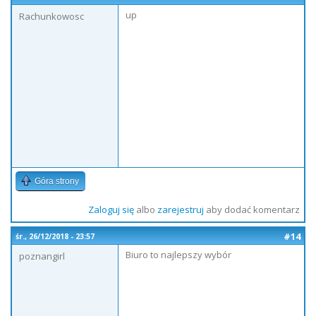
up
Rachunkowosc
Góra strony
Zaloguj się
albo
zarejestruj
aby dodać komentarz
#14
śr., 26/12/2018 - 23:57
Biuro to najlepszy wybór
poznangirl