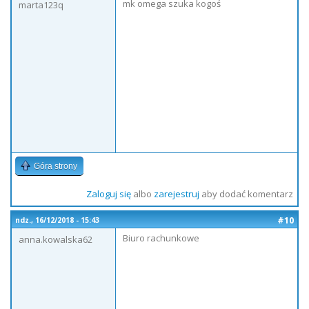
mk omega szuka kogoś
marta123q
Góra strony
Zaloguj się
albo
zarejestruj
aby dodać komentarz
#10
ndz., 16/12/2018 - 15:43
Biuro rachunkowe
anna.kowalska62