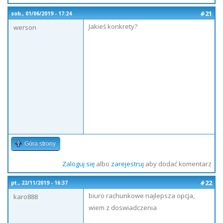
#21
sob., 01/06/2019 - 17:24
Jakieś konkrety?
werson
Góra strony
Zaloguj się
albo
zarejestruj
aby dodać komentarz
#22
pt., 22/11/2019 - 16:37
biuro rachunkowe najlepsza opcja,
karo888
wiem z doswiadczenia