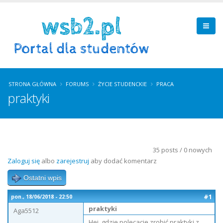
STRONA GŁÓWNA
FORUMS
ŻYCIE STUDENCKIE
PRACA
praktyki
35 posts / 0 nowych
Zaloguj się
albo
zarejestruj
aby dodać komentarz
Ostatni wpis
#1
pon., 18/06/2018 - 22:50
praktyki
Aga5512
Hej, gdzie polecacie zrobić praktyki z