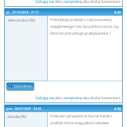
Zaloguj się
albo
zarejestruj
aby dodać komentarz
#25
pt., 27/12/2019 - 21:17
Potrzebuje praktyk u rzeczoznawcy
aleksandra1992
majątkowego? nie słyszał ktoś może czy
któś nie potrzebuje praktykantów ?
Góra strony
Zaloguj się
albo
zarejestruj
aby dodać komentarz
#26
pon., 06/01/2020 - 04:03
Polecam sprawdzić w biurze karier i
klaudia783
praktyk moze mają jakieś ciekawe