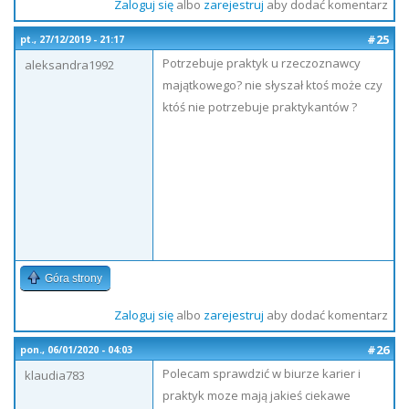
Zaloguj się
albo
zarejestruj
aby dodać komentarz
#25
pt., 27/12/2019 - 21:17
Potrzebuje praktyk u rzeczoznawcy
aleksandra1992
majątkowego? nie słyszał ktoś może czy
któś nie potrzebuje praktykantów ?
Góra strony
Zaloguj się
albo
zarejestruj
aby dodać komentarz
#26
pon., 06/01/2020 - 04:03
Polecam sprawdzić w biurze karier i
klaudia783
praktyk moze mają jakieś ciekawe