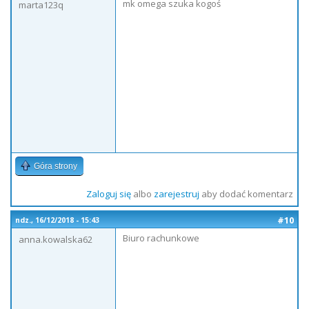
mk omega szuka kogoś
marta123q
Góra strony
Zaloguj się
albo
zarejestruj
aby dodać komentarz
#10
ndz., 16/12/2018 - 15:43
Biuro rachunkowe
anna.kowalska62