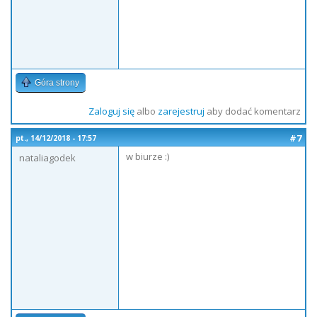
Góra strony
Zaloguj się
albo
zarejestruj
aby dodać komentarz
#7
pt., 14/12/2018 - 17:57
w biurze :)
nataliagodek