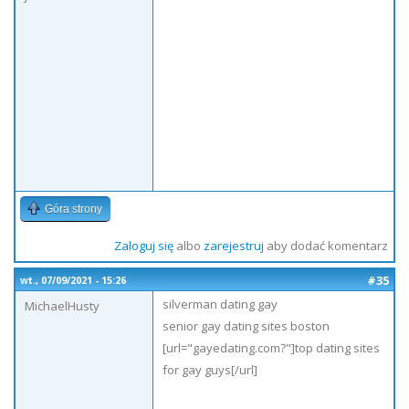
Góra strony
Zaloguj się
albo
zarejestruj
aby dodać komentarz
#35
wt., 07/09/2021 - 15:26
silverman dating gay
MichaelHusty
senior gay dating sites boston
[url="gayedating.com?"]top dating sites
for gay guys[/url]