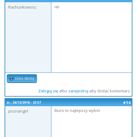
up
Rachunkowosc
Góra strony
Zaloguj się
albo
zarejestruj
aby dodać komentarz
#14
śr., 26/12/2018 - 23:57
Biuro to najlepszy wybór
poznangirl