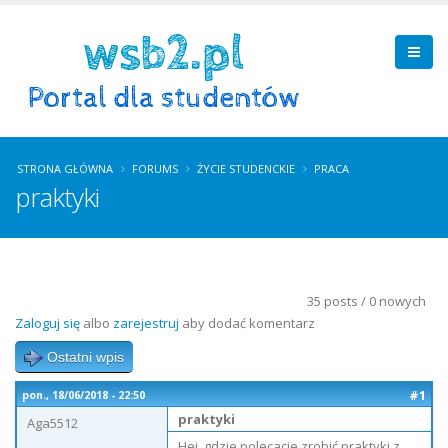
STRONA GŁÓWNA
FORUMS
ŻYCIE STUDENCKIE
PRACA
praktyki
35 posts / 0 nowych
Zaloguj się
albo
zarejestruj
aby dodać komentarz
Ostatni wpis
#1
pon., 18/06/2018 - 22:50
praktyki
Aga5512
Hej, gdzie polecacie zrobić praktyki z