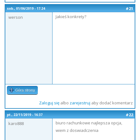
#21
sob., 01/06/2019 - 17:24
Jakieś konkrety?
werson
Góra strony
Zaloguj się
albo
zarejestruj
aby dodać komentarz
#22
pt., 22/11/2019 - 16:37
biuro rachunkowe najlepsza opcja,
karo888
wiem z doswiadczenia