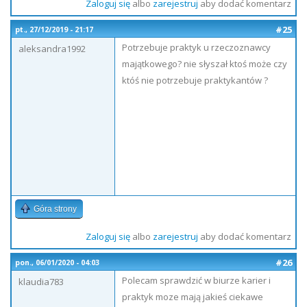
Zaloguj się
albo
zarejestruj
aby dodać komentarz
#25
pt., 27/12/2019 - 21:17
Potrzebuje praktyk u rzeczoznawcy
aleksandra1992
majątkowego? nie słyszał ktoś może czy
któś nie potrzebuje praktykantów ?
Góra strony
Zaloguj się
albo
zarejestruj
aby dodać komentarz
#26
pon., 06/01/2020 - 04:03
Polecam sprawdzić w biurze karier i
klaudia783
praktyk moze mają jakieś ciekawe