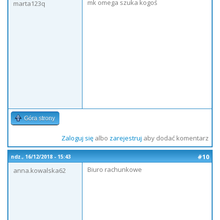
mk omega szuka kogoś
marta123q
Góra strony
Zaloguj się
albo
zarejestruj
aby dodać komentarz
#10
ndz., 16/12/2018 - 15:43
Biuro rachunkowe
anna.kowalska62