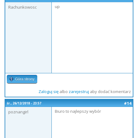
up
Rachunkowosc
Góra strony
Zaloguj się
albo
zarejestruj
aby dodać komentarz
#14
śr., 26/12/2018 - 23:57
Biuro to najlepszy wybór
poznangirl