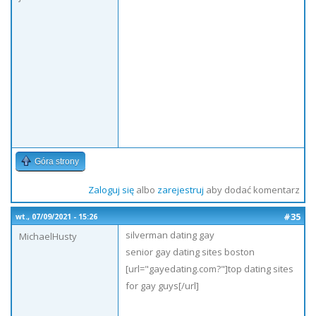
Góra strony
Zaloguj się
albo
zarejestruj
aby dodać komentarz
#35
wt., 07/09/2021 - 15:26
silverman dating gay
MichaelHusty
senior gay dating sites boston
[url="gayedating.com?"]top dating sites
for gay guys[/url]