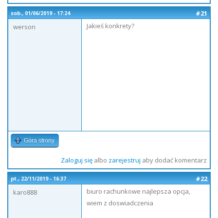
#21
sob., 01/06/2019 - 17:24
Jakieś konkrety?
werson
Góra strony
Zaloguj się
albo
zarejestruj
aby dodać komentarz
#22
pt., 22/11/2019 - 16:37
biuro rachunkowe najlepsza opcja,
karo888
wiem z doswiadczenia