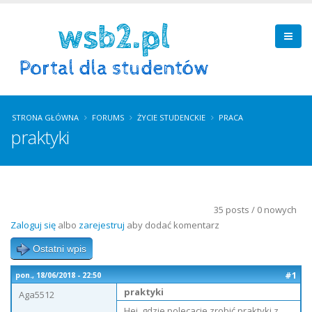
STRONA GŁÓWNA
FORUMS
ŻYCIE STUDENCKIE
PRACA
praktyki
35 posts / 0 nowych
Zaloguj się
albo
zarejestruj
aby dodać komentarz
Ostatni wpis
#1
pon., 18/06/2018 - 22:50
praktyki
Aga5512
Hej, gdzie polecacie zrobić praktyki z