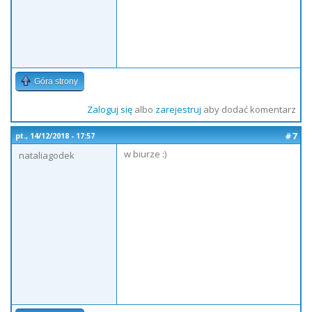
Góra strony
Zaloguj się
albo
zarejestruj
aby dodać komentarz
#7
pt., 14/12/2018 - 17:57
w biurze :)
nataliagodek