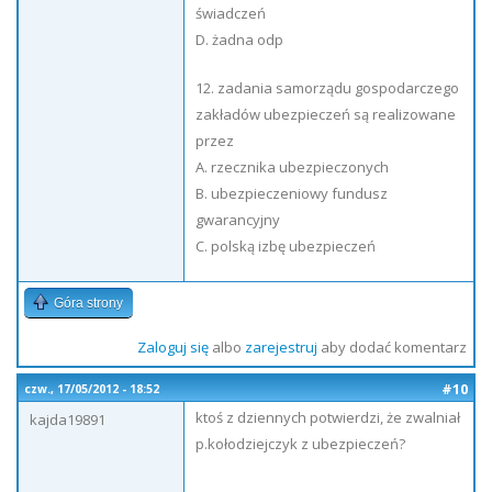
świadczeń
D. żadna odp
12. zadania samorządu gospodarczego
zakładów ubezpieczeń są realizowane
przez
A. rzecznika ubezpieczonych
B. ubezpieczeniowy fundusz
gwarancyjny
C. polską izbę ubezpieczeń
Góra strony
Zaloguj się
albo
zarejestruj
aby dodać komentarz
#10
czw., 17/05/2012 - 18:52
ktoś z dziennych potwierdzi, że zwalniał
kajda19891
p.kołodziejczyk z ubezpieczeń?