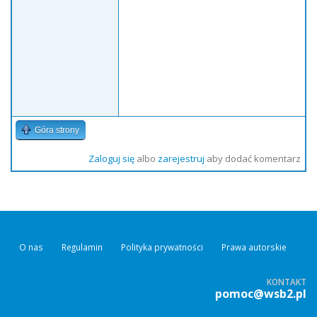
Góra strony
Zaloguj się
albo
zarejestruj
aby dodać komentarz
O nas
Regulamin
Polityka prywatności
Prawa autorskie
KONTAKT
pomoc@wsb2.pl