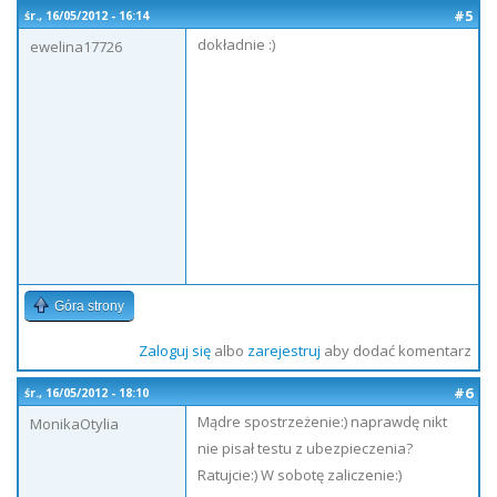
#5
śr., 16/05/2012 - 16:14
dokładnie :)
ewelina17726
Góra strony
Zaloguj się
albo
zarejestruj
aby dodać komentarz
#6
śr., 16/05/2012 - 18:10
Mądre spostrzeżenie:) naprawdę nikt
MonikaOtylia
nie pisał testu z ubezpieczenia?
Ratujcie:) W sobotę zaliczenie:)