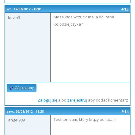
#13
wt., 17/07/2012 - 16:01
Moze ktos wrzucic maila do Pana
kevin3
Kolodziejczyka?
Góra strony
Zaloguj się
albo
zarejestruj
aby dodać komentarz
#14
czw., 02/08/2012 - 18:28
Test ten sam, który krąży od lat... ;)
angel989