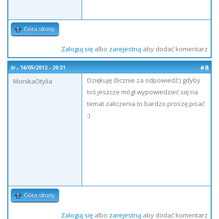
Góra strony
Zaloguj się
albo
zarejestruj
aby dodać komentarz
#8
śr., 16/05/2012 - 20:31
Dziękuję ślicznie za odpowiedź:) gdyby
MonikaOtylia
toś jeszcze mógł wypowiedzieć się na
temat zaliczenia to bardzo proszę pisać
:)
Góra strony
Zaloguj się
albo
zarejestruj
aby dodać komentarz