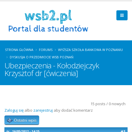
STRONA GŁÓWNA
FORUMS
WYŻSZA SZKOŁA BANKOWA W POZNANIU
DYSKUSJA O PRZEDMIOCIE WSB POZNAŃ
Ubezpieczenia - Kołodziejczyk
Krzysztof dr [ćwiczenia]
15 posts / 0 nowych
Zaloguj się
albo
zarejestruj
aby dodać komentarz
Ostatni wpis
#1
śr., 16/05/2012 - 14:15