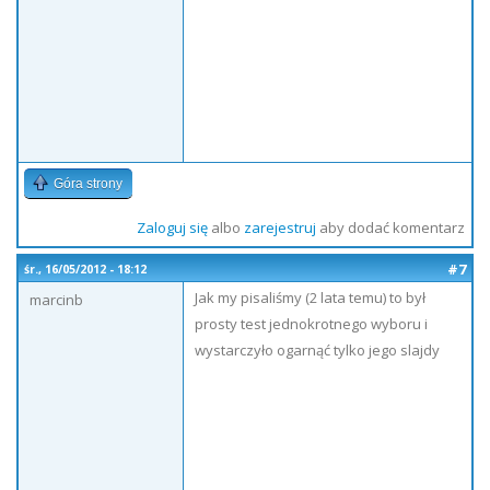
Góra strony
Zaloguj się
albo
zarejestruj
aby dodać komentarz
#7
śr., 16/05/2012 - 18:12
Jak my pisaliśmy (2 lata temu) to był
marcinb
prosty test jednokrotnego wyboru i
wystarczyło ogarnąć tylko jego slajdy