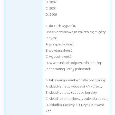
B. 2002
C. 2004
D. 2006
3. do cech wypadku
ubezpieczeniowego zalicza się między
innymi:
A. przypadkowość
B. powtarzalność
C. wybuchowość
D. w warunkach odpowiednio dużej i
jednorodnej liczby jednostek
4. tak zwaną składkę brutto oblicza się:
A. składka netto +dodatki +/- korekty
B. składka netto+dodatki-korekty
C. składka netto +koszty zakładu ubezp
D. składka +koszty ZU + zysk z inwest
kap