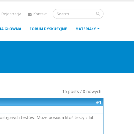
 Rejestracja
Kontakt
NA GŁOWNA
FORUM DYSKUSYJNE
MATERIAŁY
15 posts / 0 nowych
#1
ostępnych testów. Może posiada ktoś testy z lat