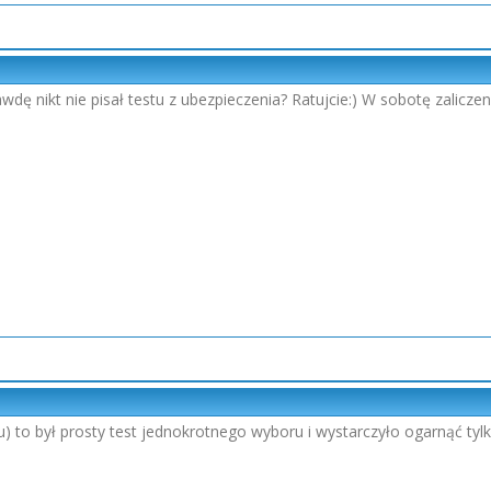
dę nikt nie pisał testu z ubezpieczenia? Ratujcie:) W sobotę zaliczeni
u) to był prosty test jednokrotnego wyboru i wystarczyło ogarnąć tylk