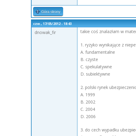
Góra strony
czw., 17/05/2012 - 18:43
takie coś znalazłam w mater
dnowak_fir
1. ryzyko wynikające z niep
A. fundamentalne
B. czyste
C. spekulatywne
D. subiektywne
2. polski rynek ubezpieczeni
A. 1999
B. 2002
C. 2004
D. 2006
3. do cech wypadku ubezpiec