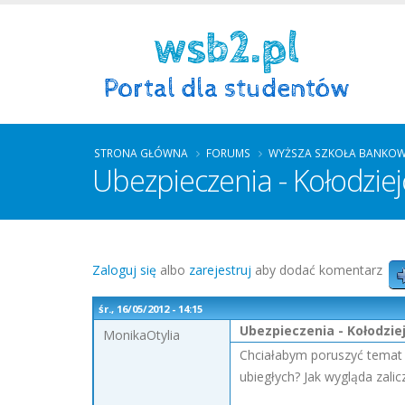
STRONA GŁÓWNA
FORUMS
WYŻSZA SZKOŁA BANKOW
Ubezpieczenia - Kołodziej
Zaloguj się
albo
zarejestruj
aby dodać komentarz
śr., 16/05/2012 - 14:15
Ubezpieczenia - Kołodziej
MonikaOtylia
Chciałabym poruszyć temat z
ubiegłych? Jak wygląda zalic