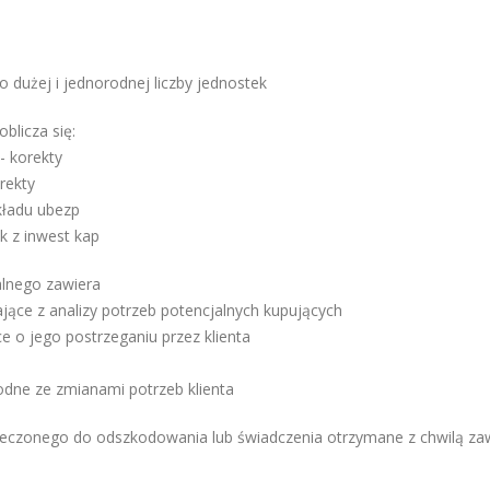
dużej i jednorodnej liczby jednostek
blicza się:
- korekty
rekty
kładu ubezp
k z inwest kap
alnego zawiera
jące z analizy potrzeb potencjalnych kupujących
e o jego postrzeganiu przez klienta
odne ze zmianami potrzeb klienta
ieczonego do odszkodowania lub świadczenia otrzymane z chwilą za