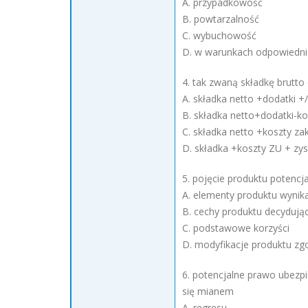
A. przypadkowość
B. powtarzalność
C. wybuchowość
D. w warunkach odpowiednio 
4. tak zwaną składkę brutto o
A. składka netto +dodatki +/
B. składka netto+dodatki-ko
C. składka netto +koszty za
D. składka +koszty ZU + zys
5. pojęcie produktu potencj
A. elementy produktu wynika
B. cechy produktu decydując
C. podstawowe korzyści
D. modyfikacje produktu zg
6. potencjalne prawo ubezp
się mianem
A. regresu