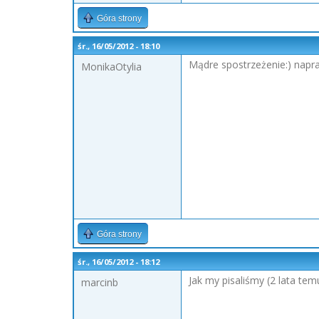
Góra strony
śr., 16/05/2012 - 18:10
Mądre spostrzeżenie:) napraw
MonikaOtylia
Góra strony
śr., 16/05/2012 - 18:12
Jak my pisaliśmy (2 lata tem
marcinb