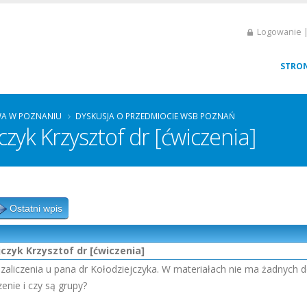
Logowanie |
STRO
A W POZNANIU
DYSKUSJA O PRZEDMIOCIE WSB POZNAŃ
czyk Krzysztof dr [ćwiczenia]
Ostatni wpis
czyk Krzysztof dr [ćwiczenia]
aliczenia u pana dr Kołodziejczyka. W materiałach nie ma żadnych d
zenie i czy są grupy?