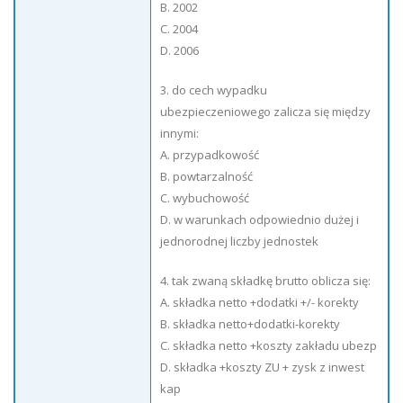
B. 2002
C. 2004
D. 2006
3. do cech wypadku
ubezpieczeniowego zalicza się między
innymi:
A. przypadkowość
B. powtarzalność
C. wybuchowość
D. w warunkach odpowiednio dużej i
jednorodnej liczby jednostek
4. tak zwaną składkę brutto oblicza się:
A. składka netto +dodatki +/- korekty
B. składka netto+dodatki-korekty
C. składka netto +koszty zakładu ubezp
D. składka +koszty ZU + zysk z inwest
kap