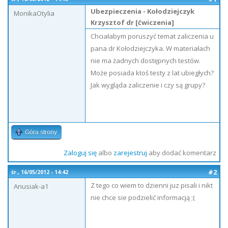
Ubezpieczenia - Kołodziejczyk
MonikaOtylia
Krzysztof dr [ćwiczenia]
Chciałabym poruszyć temat zaliczenia u
pana dr Kołodziejczyka. W materiałach
nie ma żadnych dostępnych testów.
Może posiada ktoś testy z lat ubiegłych?
Jak wygląda zaliczenie i czy są grupy?
Góra strony
Zaloguj się
albo
zarejestruj
aby dodać komentarz
#2
śr., 16/05/2012 - 14:42
Z tego co wiem to dzienni juz pisali i nikt
Anusiak-a1
nie chce sie podzielić informacją ;(