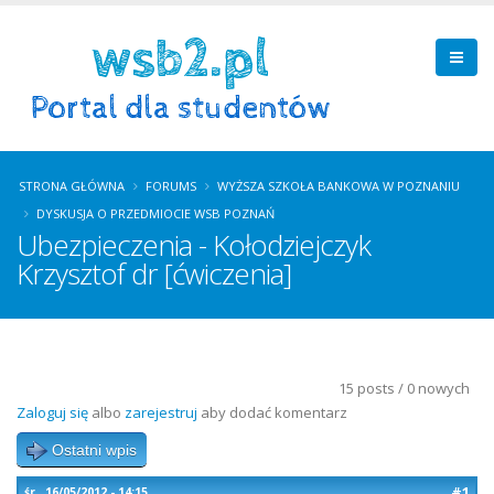
STRONA GŁÓWNA
FORUMS
WYŻSZA SZKOŁA BANKOWA W POZNANIU
DYSKUSJA O PRZEDMIOCIE WSB POZNAŃ
Ubezpieczenia - Kołodziejczyk
Krzysztof dr [ćwiczenia]
15 posts / 0 nowych
Zaloguj się
albo
zarejestruj
aby dodać komentarz
Ostatni wpis
#1
śr., 16/05/2012 - 14:15