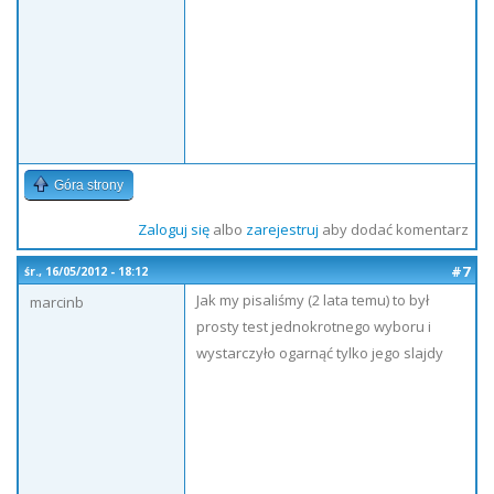
Góra strony
Zaloguj się
albo
zarejestruj
aby dodać komentarz
#7
śr., 16/05/2012 - 18:12
Jak my pisaliśmy (2 lata temu) to był
marcinb
prosty test jednokrotnego wyboru i
wystarczyło ogarnąć tylko jego slajdy