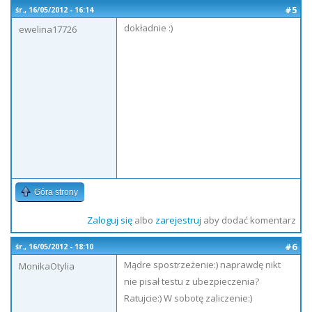
#5
śr., 16/05/2012 - 16:14
dokładnie :)
ewelina17726
Góra strony
Zaloguj się
albo
zarejestruj
aby dodać komentarz
#6
śr., 16/05/2012 - 18:10
Mądre spostrzeżenie:) naprawdę nikt
MonikaOtylia
nie pisał testu z ubezpieczenia?
Ratujcie:) W sobotę zaliczenie:)