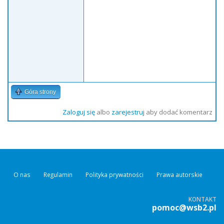
Góra strony
Zaloguj się
albo
zarejestruj
aby dodać komentarz
O nas
Regulamin
Polityka prywatności
Prawa autorskie
KONTAKT
pomoc@wsb2.pl