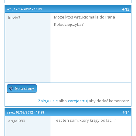
#13
wt., 17/07/2012 - 16:01
Moze ktos wrzucic maila do Pana
kevin3
Kolodziejczyka?
Góra strony
Zaloguj się
albo
zarejestruj
aby dodać komentarz
#14
czw., 02/08/2012 - 18:28
Test ten sam, który krąży od lat... ;)
angel989