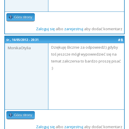
Góra strony
Zaloguj się
albo
zarejestruj
aby dodać komentarz
#8
śr., 16/05/2012 - 20:31
Dziękuję ślicznie za odpowiedź:) gdyby
MonikaOtylia
toś jeszcze mógł wypowiedzieć się na
temat zaliczenia to bardzo proszę pisać
:)
Góra strony
Zaloguj się
albo
zarejestruj
aby dodać komentarz