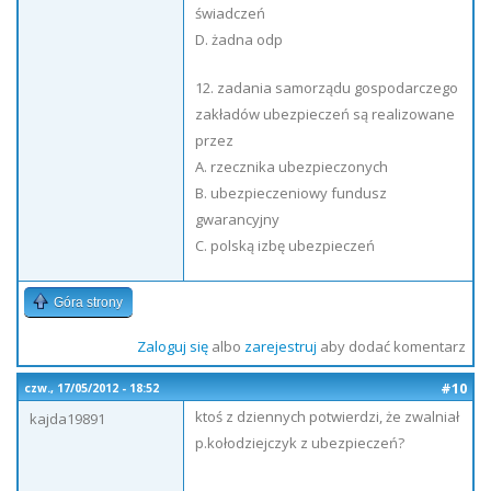
świadczeń
D. żadna odp
12. zadania samorządu gospodarczego
zakładów ubezpieczeń są realizowane
przez
A. rzecznika ubezpieczonych
B. ubezpieczeniowy fundusz
gwarancyjny
C. polską izbę ubezpieczeń
Góra strony
Zaloguj się
albo
zarejestruj
aby dodać komentarz
#10
czw., 17/05/2012 - 18:52
ktoś z dziennych potwierdzi, że zwalniał
kajda19891
p.kołodziejczyk z ubezpieczeń?