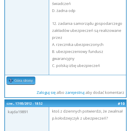
świadczeń
D. żadna odp
12. zadania samorządu gospodarczego
zakładów ubezpieczeń są realizowane
przez
A. rzecznika ubezpieczonych
B. ubezpieczeniowy fundusz
gwarancyjny
C. polską izbę ubezpieczeń
Góra strony
Zaloguj się
albo
zarejestruj
aby dodać komentarz
#10
czw., 17/05/2012 - 18:52
ktoś z dziennych potwierdzi, że zwalniał
kajda19891
p.kołodziejczyk z ubezpieczeń?