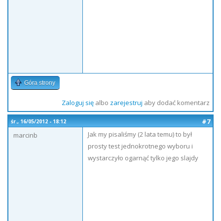
Góra strony
Zaloguj się
albo
zarejestruj
aby dodać komentarz
#7
śr., 16/05/2012 - 18:12
Jak my pisaliśmy (2 lata temu) to był
marcinb
prosty test jednokrotnego wyboru i
wystarczyło ogarnąć tylko jego slajdy