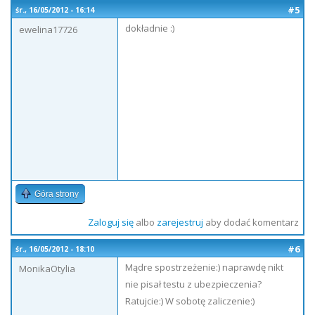
#5
śr., 16/05/2012 - 16:14
dokładnie :)
ewelina17726
Góra strony
Zaloguj się
albo
zarejestruj
aby dodać komentarz
#6
śr., 16/05/2012 - 18:10
Mądre spostrzeżenie:) naprawdę nikt
MonikaOtylia
nie pisał testu z ubezpieczenia?
Ratujcie:) W sobotę zaliczenie:)