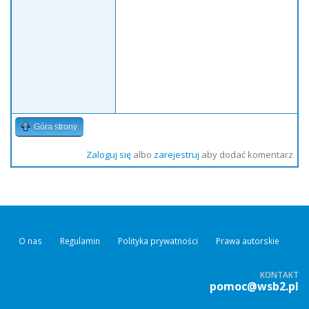
Góra strony
Zaloguj się
albo
zarejestruj
aby dodać komentarz
O nas
Regulamin
Polityka prywatności
Prawa autorskie
KONTAKT
pomoc@wsb2.pl