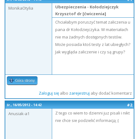
Ubezpieczenia - Kołodziejczyk
MonikaOtylia
Krzysztof dr [ćwiczenia]
Chciałabym poruszyć temat zaliczenia u
pana dr Kołodziejczyka. W materiałach
nie ma żadnych dostępnych testów.
Może posiada ktoś testy z lat ubiegłych?
Jak wygląda zaliczenie i czy są grupy?
Góra strony
Zaloguj się
albo
zarejestruj
aby dodać komentarz
#2
śr., 16/05/2012 - 14:42
Z tego co wiem to dzienni juz pisali i nikt
Anusiak-a1
nie chce sie podzielić informacją ;(