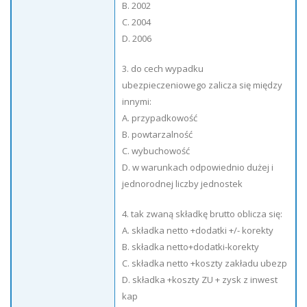
B. 2002
C. 2004
D. 2006
3. do cech wypadku
ubezpieczeniowego zalicza się między
innymi:
A. przypadkowość
B. powtarzalność
C. wybuchowość
D. w warunkach odpowiednio dużej i
jednorodnej liczby jednostek
4. tak zwaną składkę brutto oblicza się:
A. składka netto +dodatki +/- korekty
B. składka netto+dodatki-korekty
C. składka netto +koszty zakładu ubezp
D. składka +koszty ZU + zysk z inwest
kap