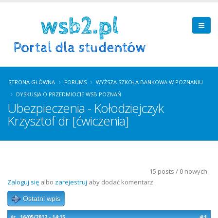
STRONA GŁÓWNA
FORUMS
WYŻSZA SZKOŁA BANKOWA W POZNANIU
DYSKUSJA O PRZEDMIOCIE WSB POZNAŃ
Ubezpieczenia - Kołodziejczyk
Krzysztof dr [ćwiczenia]
15 posts / 0 nowych
Zaloguj się
albo
zarejestruj
aby dodać komentarz
Ostatni wpis
#1
śr., 16/05/2012 - 14:15