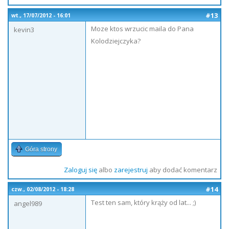
#13
wt., 17/07/2012 - 16:01
Moze ktos wrzucic maila do Pana
kevin3
Kolodziejczyka?
Góra strony
Zaloguj się
albo
zarejestruj
aby dodać komentarz
#14
czw., 02/08/2012 - 18:28
Test ten sam, który krąży od lat... ;)
angel989