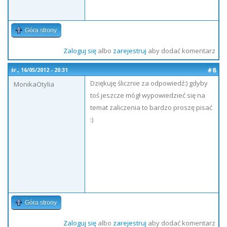
Góra strony
Zaloguj się
albo
zarejestruj
aby dodać komentarz
#8
śr., 16/05/2012 - 20:31
Dziękuję ślicznie za odpowiedź:) gdyby
MonikaOtylia
toś jeszcze mógł wypowiedzieć się na
temat zaliczenia to bardzo proszę pisać
:)
Góra strony
Zaloguj się
albo
zarejestruj
aby dodać komentarz