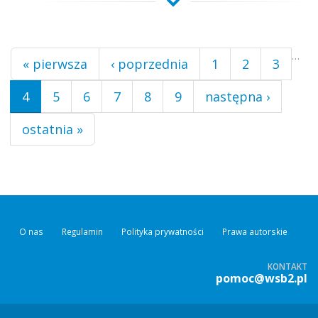
Strony
…
« pierwsza
‹ poprzednia
1
2
3
4
5
6
7
8
9
następna ›
ostatnia »
O nas
Regulamin
Polityka prywatności
Prawa autorskie
KONTAKT
pomoc@wsb2.pl