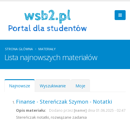
STRONA GŁÓWNA
MATERIAŁY
Lista najnowszych materiałów
Zakładki podstawowe
Najnowsze
(aktywna
Wyszukiwanie
Moje
karta)
Finanse - Stereńczak Szymon - Notatki
Opis materiału:
Dodano przez
[name]
dnia 01.06.2025 - 02:47
Stereńczak notatki, rozwiązane zadania