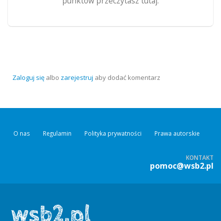
punktów przeczytasz tutaj.
Zaloguj się
albo
zarejestruj
aby dodać komentarz
O nas
Regulamin
Polityka prywatności
Prawa autorskie
KONTAKT
pomoc@wsb2.pl