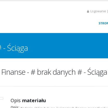
Logowanie |
STRO
 - Ściąga
Finanse - # brak danych # - Ściąga
Opis
materiału
Opis: