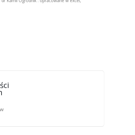
 dr Kamil Ogrodnik : opracowane w excel,
ści
n
ów