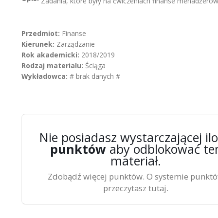
Zadania, które były na ćwiczeniach finanse menadżerów
Przedmiot:
Finanse
Kierunek:
Zarządzanie
Rok akademicki:
2018/2019
Rodzaj materialu:
Ściąga
Wykładowca:
# brak danych #
Nie posiadasz wystarczającej ilo
punktów
aby odblokować te
materiał.
Zdobądź więcej punktów. O systemie punkt
przeczytasz tutaj.