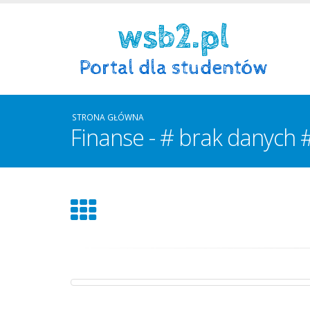
STRONA GŁÓWNA
Finanse - # brak danych #