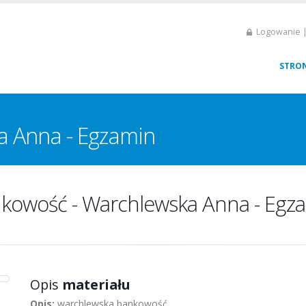
Logowanie |
STRO
a Anna - Egzamin
kowość - Warchlewska Anna - Egz
Opis
materiału
Opis:
warchlewska bankowość