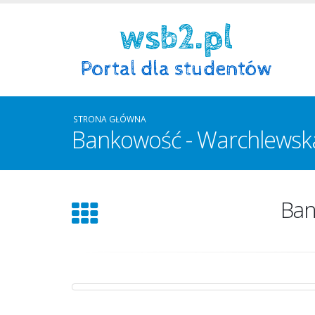
STRONA GŁÓWNA
Bankowość - Warchlewsk
Ban