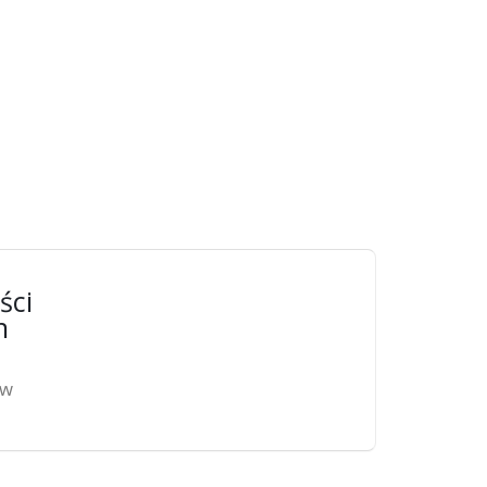
ści
n
ów