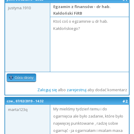
Egzamin z finansów - dr hab.
justyna.1910
Kałdoński FiRB
Ktoś coś o egzaminie u dr hab.
Kałdońskiego?
Góra strony
Zaloguj się
albo
zarejestruj
aby dodać komentarz
#2
czw., 07/02/2019 - 14:32
My mieliśmy tydzień temu i do
marta123q
ogarnięcia ale było zadanie, które było
najwięcej punktowane , radzę sobie
ogarnąć - ja ogarniałam i mialam maxa