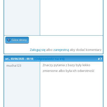
Góra strony
Zaloguj się
albo
zarejestruj
aby dodać komentarz
(Odpowiedz na #6)
#7
wt., 03/06/2025 - 00:10
Znaczy pytania z bazy były lekko
mucha123
zmienione albo była ich odwrotność