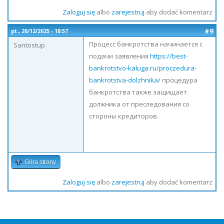
Zaloguj się
albo
zarejestruj
aby dodać komentarz
#9
pt., 26/12/2025 - 18:57
Процесс банкротства начинается с
Santostup
подачи заявления
https://best-
bankrotstvo-kaluga.ru/proczedura-
bankrotstva-dolzhnika/
процедура
банкротства также защищает
должника от преследования со
стороны кредиторов.
Góra strony
Zaloguj się
albo
zarejestruj
aby dodać komentarz