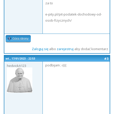
za to
e-pity.pl/pit-podatek-dochodowy-od-
osob-fizycznych/
Góra strony
Zaloguj się
albo
zarejestruj
aby dodać komentarz
#3
wt., 17/01/2023 - 22:53
podbijam ;-((((
hedvickA123