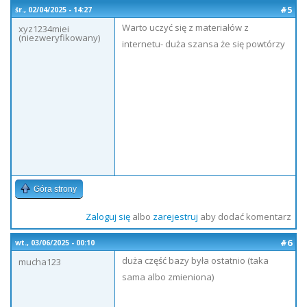
#5
śr., 02/04/2025 - 14:27
Warto uczyć się z materiałów z
xyz1234miei
(niezweryfikowany)
internetu- duża szansa że się powtórzy
Góra strony
Zaloguj się
albo
zarejestruj
aby dodać komentarz
#6
wt., 03/06/2025 - 00:10
duża część bazy była ostatnio (taka
mucha123
sama albo zmieniona)