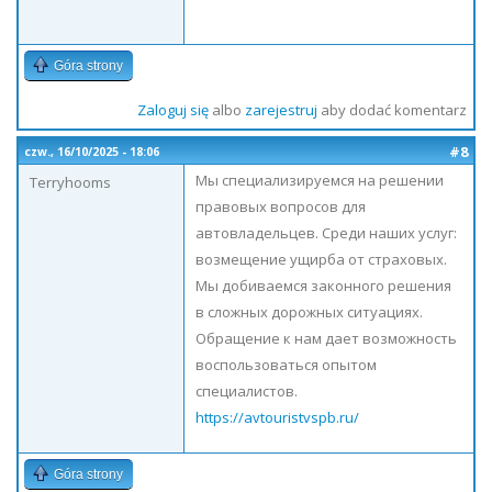
Góra strony
Zaloguj się
albo
zarejestruj
aby dodać komentarz
#8
czw., 16/10/2025 - 18:06
Мы специализируемся на решении
Terryhooms
правовых вопросов для
автовладельцев. Среди наших услуг:
возмещение ущирба от страховых.
Мы добиваемся законного решения
в сложных дорожных ситуациях.
Обращение к нам дает возможность
воспользоваться опытом
специалистов.
https://avtouristvspb.ru/
Góra strony