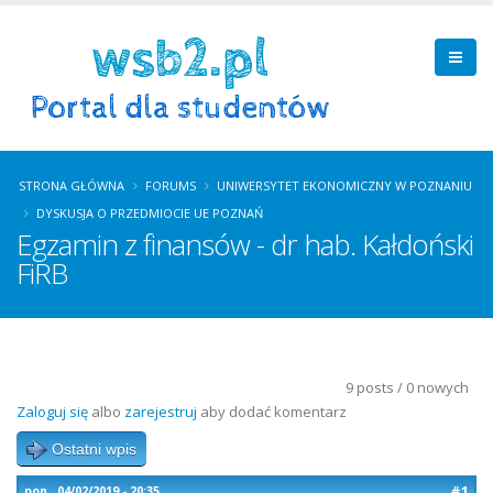
STRONA GŁÓWNA
FORUMS
UNIWERSYTET EKONOMICZNY W POZNANIU
DYSKUSJA O PRZEDMIOCIE UE POZNAŃ
Egzamin z finansów - dr hab. Kałdoński
FiRB
9 posts / 0 nowych
Zaloguj się
albo
zarejestruj
aby dodać komentarz
Ostatni wpis
#1
pon., 04/02/2019 - 20:35