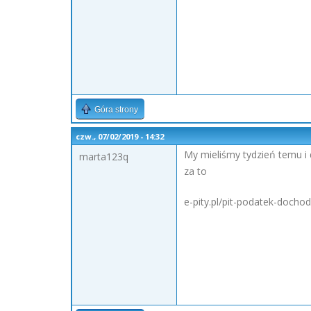
Góra strony
czw., 07/02/2019 - 14:32
My mieliśmy tydzień temu i 
marta123q
za to
e-pity.pl/pit-podatek-doch