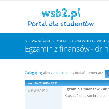
STRONA GŁÓWNA
FORUMS
UNIWERSYTET EKONOMIC
Egzamin z finansów - dr h
Zaloguj się
albo
zarejestruj
aby dodać komentarz
pon., 04/02/2019 - 20:35
Egzamin z finansów - dr 
justyna.1910
Ktoś coś o egzaminie u dr 