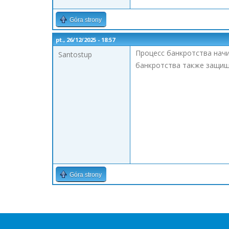
Góra strony
pt., 26/12/2025 - 18:57
Процесс банкротства нач
Santostup
банкротства также защищ
Góra strony