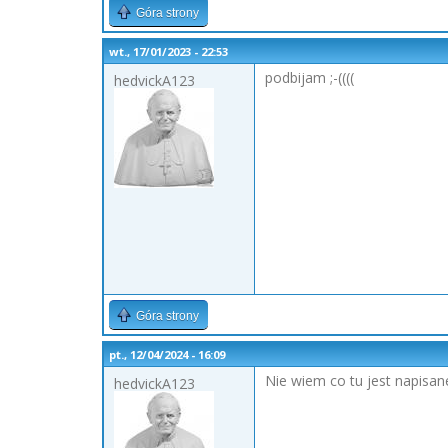
Góra strony
wt., 17/01/2023 - 22:53
podbijam ;-((((
hedvickA123
Góra strony
pt., 12/04/2024 - 16:09
Nie wiem co tu jest napisa
hedvickA123