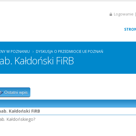
Logowanie |
STRO
ZNY W POZNANIU
DYSKUSJA O PRZEDMIOCIE UE POZNAŃ
ab. Kałdoński FiRB
Ostatni wpis
hab. Kałdoński FiRB
hab. Kałdońskiego?