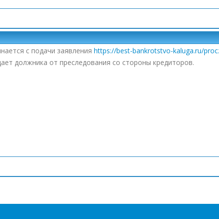
инается с подачи заявления
https://best-bankrotstvo-kaluga.ru/pro
ает должника от преследования со стороны кредиторов.