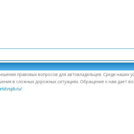
ешении правовых вопросов для автовладельцев. Среди наших у
шения в сложных дорожных ситуациях. Обращение к нам дает в
ristvspb.ru/