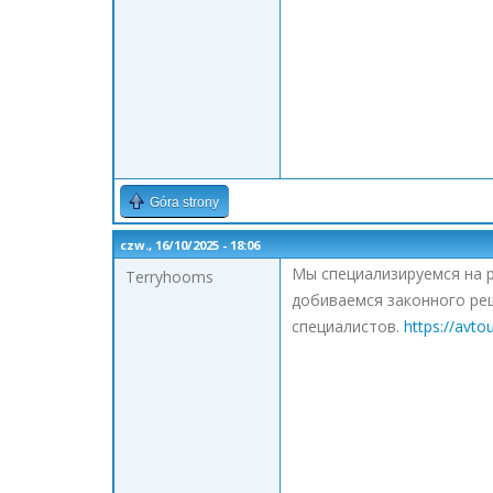
Góra strony
czw., 16/10/2025 - 18:06
Мы специализируемся на р
Terryhooms
добиваемся законного ре
специалистов.
https://avtou