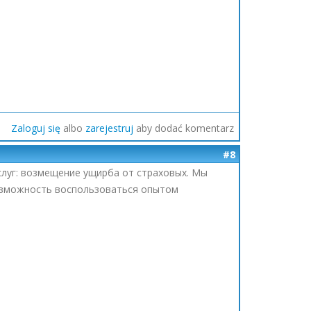
Zaloguj się
albo
zarejestruj
aby dodać komentarz
#8
слуг: возмещение ущирба от страховых. Мы
озможность воспользоваться опытом