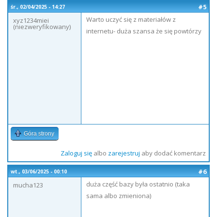
#5
śr., 02/04/2025 - 14:27
Warto uczyć się z materiałów z
xyz1234miei
(niezweryfikowany)
internetu- duża szansa że się powtórzy
Góra strony
Zaloguj się
albo
zarejestruj
aby dodać komentarz
#6
wt., 03/06/2025 - 00:10
duża część bazy była ostatnio (taka
mucha123
sama albo zmieniona)