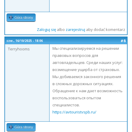
Góra strony
Zaloguj się
albo
zarejestruj
aby dodać komentarz
#8
czw., 16/10/2025 - 18:06
Мы специализируемся на решении
Terryhooms
правовых вопросов для
автовладельцев. Среди наших услуг:
возмещение ущирба от страховых.
Мы добиваемся законного решения
в сложных дорожных ситуациях.
Обращение к нам дает возможность
воспользоваться опытом
специалистов.
https://avtouristvspb.ru/
Góra strony