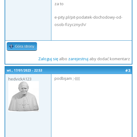
za to
e-pity.pl/pit-podatek-dochodowy-od-
osob-fizycznych/
Góra strony
Zaloguj się
albo
zarejestruj
aby dodać komentarz
#3
wt., 17/01/2023 - 22:53
podbijam ;-((((
hedvickA123