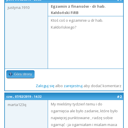
Egzamin z finansów - dr hab.
justyna.1910
Kałdoński FiRB
Ktoś coś o egzaminie u dr hab.
Kałdońskiego?
Góra strony
Zaloguj się
albo
zarejestruj
aby dodać komentarz
#2
czw., 07/02/2019 - 14:32
My mieliśmy tydzień temu i do
marta123q
ogarnięcia ale było zadanie, które było
najwięcej punktowane , radzę sobie
ogarnąć - ja ogarniałam i mialam maxa