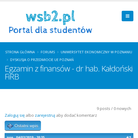
STRONA GŁÓWNA
FORUMS
UNIWERSYTET EKONOMICZNY W POZNANIU
DYSKUSJA O PRZEDMIOCIE UE POZNAŃ
Egzamin z finansów - dr hab. Kałdoński
FiRB
9 posts / 0 nowych
Zaloguj się
albo
zarejestruj
aby dodać komentarz
Ostatni wpis
#1
pon., 04/02/2019 - 20:35