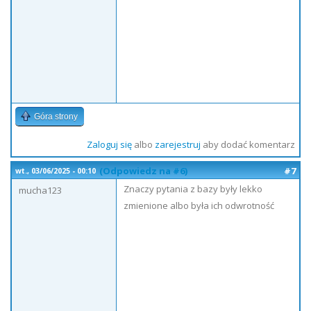
Góra strony
Zaloguj się
albo
zarejestruj
aby dodać komentarz
(Odpowiedz na #6)
#7
wt., 03/06/2025 - 00:10
Znaczy pytania z bazy były lekko
mucha123
zmienione albo była ich odwrotność