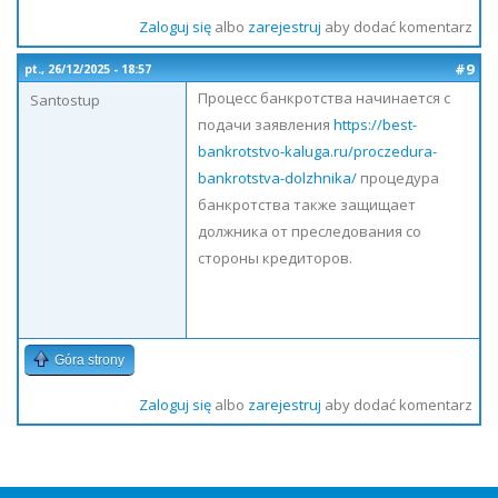
Zaloguj się
albo
zarejestruj
aby dodać komentarz
#9
pt., 26/12/2025 - 18:57
Процесс банкротства начинается с
Santostup
подачи заявления
https://best-
bankrotstvo-kaluga.ru/proczedura-
bankrotstva-dolzhnika/
процедура
банкротства также защищает
должника от преследования со
стороны кредиторов.
Góra strony
Zaloguj się
albo
zarejestruj
aby dodać komentarz