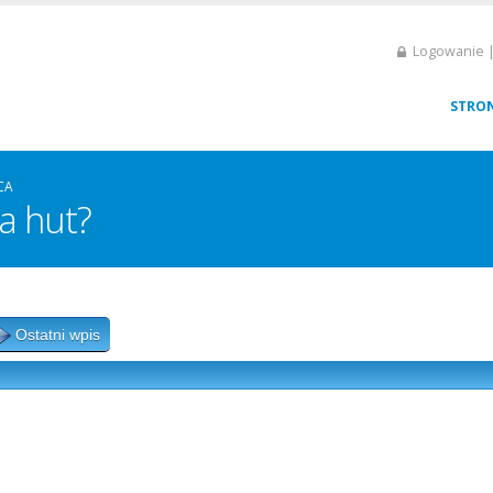
Logowanie |
STRO
CA
za hut?
Ostatni wpis