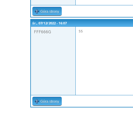
Góra strony
śr., 07/12/2022 - 16:07
ss
FFF666G
Góra strony
Strony