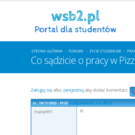
STRONA GŁÓWNA
FORUMS
ŻYCIE STUDENCKIE
PRA
Co sądzicie o pracy w Piz
Zaloguj się
albo
zarejestruj
aby dodać komentarz
(Odpowiedz na #51)
śr., 16/11/2022 - 19:22
N
maria991