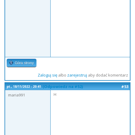
Góra strony
Zaloguj się
albo
zarejestruj
aby dodać komentarz
(Odpowiedz na #52)
#53
pt., 18/11/2022 - 20:41
H
maria991