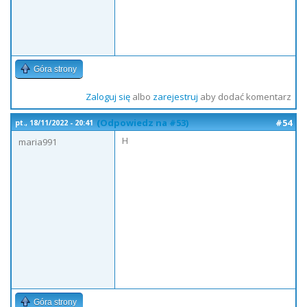
Góra strony
Zaloguj się
albo
zarejestruj
aby dodać komentarz
(Odpowiedz na #53)
#54
pt., 18/11/2022 - 20:41
H
maria991
Góra strony