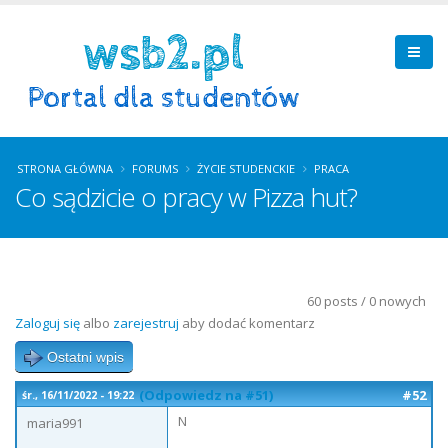
STRONA GŁÓWNA
FORUMS
ŻYCIE STUDENCKIE
PRACA
Co sądzicie o pracy w Pizza hut?
60 posts / 0 nowych
Zaloguj się
albo
zarejestruj
aby dodać komentarz
Ostatni wpis
(Odpowiedz na #51)
#52
śr., 16/11/2022 - 19:22
N
maria991