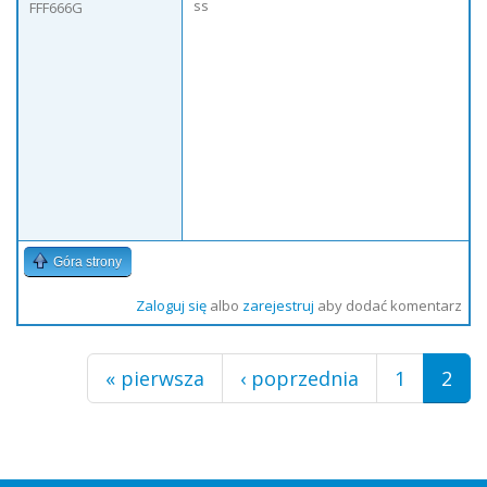
ss
FFF666G
Góra strony
Zaloguj się
albo
zarejestruj
aby dodać komentarz
Strony
« pierwsza
‹ poprzednia
1
2