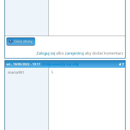
Góra strony
Zaloguj się
albo
zarejestruj
aby dodać komentarz
(Odpowiedz na #6)
#7
wt., 10/05/2022 - 19:17
L
maria991