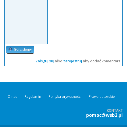
Góra strony
Zaloguj się
albo
zarejestruj
aby dodać komentarz
O nas
Regulamin
Polityka prywatności
Prawa autorskie
KONTAKT
pomoc@wsb2.pl