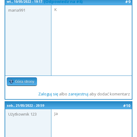
(Odpowiedz na #8)
#9
wt., 10/05/2022 - 19:17
K
maria991
Góra strony
Zaloguj się
albo
zarejestruj
aby dodać komentarz
#10
sob., 21/05/2022 - 20:59
Ja
Użytkownik 123