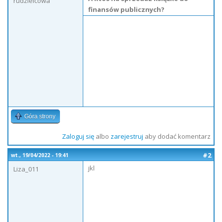
rudzielcowa
finansów publicznych?
Góra strony
Zaloguj się
albo
zarejestruj
aby dodać komentarz
#2
wt., 19/04/2022 - 19:41
jkl
Liza_011