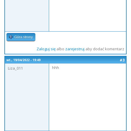
Góra strony
Zaloguj się
albo
zarejestruj
aby dodać komentarz
#3
wt., 19/04/2022 - 19:49
hhh
Liza_011