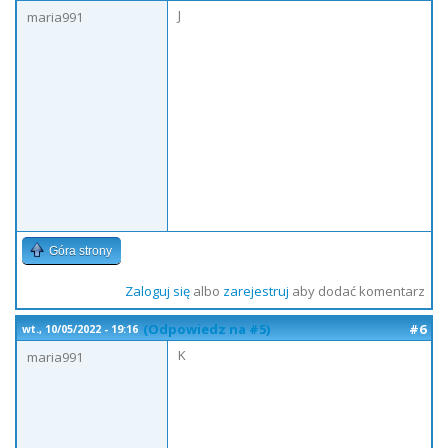
J
maria991
Góra strony
Zaloguj się
albo
zarejestruj
aby dodać komentarz
(Odpowiedz na #5)
#6
wt., 10/05/2022 - 19:16
K
maria991