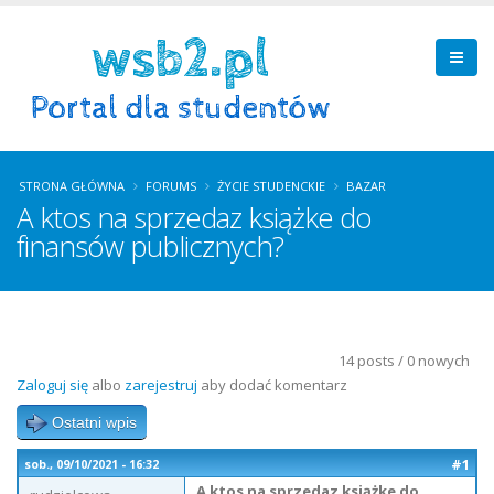
STRONA GŁÓWNA
FORUMS
ŻYCIE STUDENCKIE
BAZAR
A ktos na sprzedaz książke do
finansów publicznych?
14 posts / 0 nowych
Zaloguj się
albo
zarejestruj
aby dodać komentarz
Ostatni wpis
#1
sob., 09/10/2021 - 16:32
A ktos na sprzedaz książke do