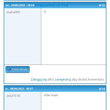
(Odpowiedz na #12)
#13
wt., 24/05/2022 - 16:34
O
maria991
Góra strony
Zaloguj się
albo
zarejestruj
aby dodać komentarz
#14
śr., 08/06/2022 - 00:07
ni9e mam
asia1516