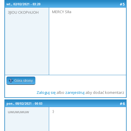
#5
wt., 02/02/2021 - 03:20
MERCY SIła
3JIOU CKOPnUOH
Góra strony
Zaloguj się
albo
zarejestruj
aby dodać komentarz
#6
pon., 08/02/2021 - 00:03
:)
uwuwuwuw