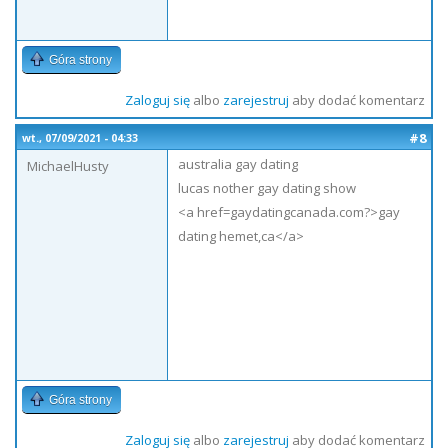
Góra strony
Zaloguj się
albo
zarejestruj
aby dodać komentarz
#8
wt., 07/09/2021 - 04:33
australia gay dating
MichaelHusty
lucas nother gay dating show
<a href=gaydatingcanada.com?>gay
dating hemet,ca</a>
Góra strony
Zaloguj się
albo
zarejestruj
aby dodać komentarz