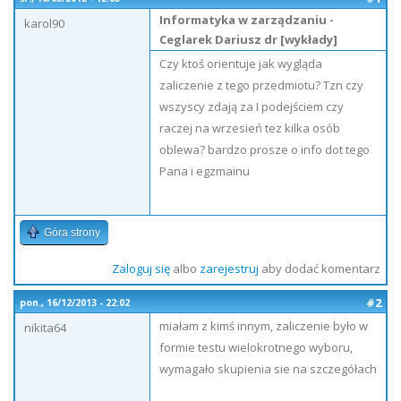
Informatyka w zarządzaniu -
karol90
Ceglarek Dariusz dr [wykłady]
Czy ktoś orientuje jak wygląda
zaliczenie z tego przedmiotu? Tzn czy
wszyscy zdają za I podejściem czy
raczej na wrzesień tez kilka osób
oblewa? bardzo prosze o info dot tego
Pana i egzmainu
Góra strony
Zaloguj się
albo
zarejestruj
aby dodać komentarz
#2
pon., 16/12/2013 - 22:02
miałam z kimś innym, zaliczenie było w
nikita64
formie testu wielokrotnego wyboru,
wymagało skupienia sie na szczegółach