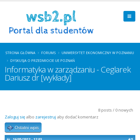
STRONA GŁÓWNA
FORUMS
UNIWERSYTET EKONOMICZNY W POZNANIU
DYSKUSJA O PRZEDMIOCIE UE POZNAŃ
Informatyka w zarządzaniu - Ceglarek
Dariusz dr [wykłady]
8 posts / 0 nowych
Zaloguj się
albo
zarejestruj
aby dodać komentarz
Ostatni wpis
#1
śr., 16/05/2012 - 12:03