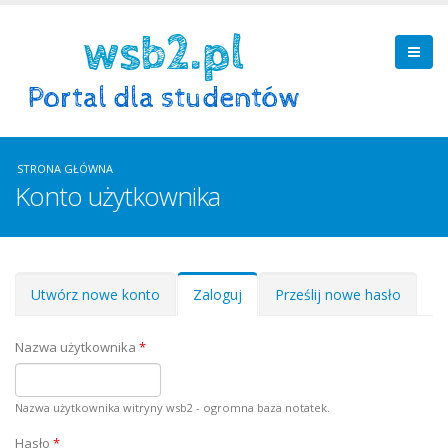
STRONA GŁÓWNA
Konto użytkownika
Zakładki podstawowe
Utwórz nowe konto
Zaloguj
(aktywna
Prześlij nowe hasło
karta)
Nazwa użytkownika
*
Nazwa użytkownika witryny wsb2 - ogromna baza notatek.
Hasło
*